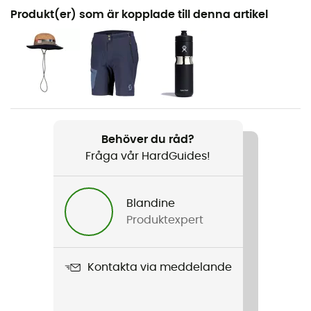
Rekommenderad för
Produkt(er) som är kopplade till denna artikel
Vandring / Resa / Den dagliga
Kön
Dam
Vikt
2 x 234 g
Behöver du råd?
Fråga vår HardGuides!
Produktnamn
Tirra Leather
Blandine
Regntäthet
Produktexpert
Nej
Material
Kontakta via meddelande
Läder