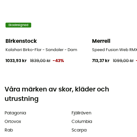
Ekodesignad
Birkenstock
Merrell
Kalahari Birko-Flor - Sandaler - Dam
Speed Fusion Web RMX
1033,93 kr
1839,00 kr
-43%
713,37 kr
1099,00 kr
Våra märken av skor, kläder och
utrustning
Patagonia
Fjällräven
Ortovox
Columbia
Rab
Scarpa