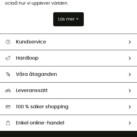
också hur vi upplever världen.
Läs mer +
Kundservice
Hjälp & Kontakt
Hardloop
Spåra mitt paket
Vilka är vi?
Retur & återbetalning
Våra åtaganden
HardGuides
Storleksguide
Vårt fotavtryck
Ambassadörer
Leveranssätt
Second hand
Miljöanpassat urval
100 % säker shopping
Enkel online-handel
Fraktfritt från 1500 kr