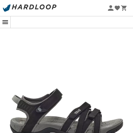
Sommarerbjudanden 🔥 -5 % EXTRA vid köp av 2 produkter*
kod Summer5
-5% Extra - Kod Summer5
Förbered dig för att utforska världen med
sandalerna
Teva Tirra Leather
. Oavsett om du promenerar längs en
solig strand, vandrar i skogsstigar eller deltar i en
utomhusfestival, kombinerar dessa
sandaler
för
kvinnor
komfort, hållbarhet och stil för att följa med dig
på alla dina äventyr.
Tirra
Leather
är speciellt designade för outdoor-
entusiaster som söker en mångsidig och funktionell
sandal. Deras eleganta och feminina design kombinerar
en överdel av högkvalitativt läder med justerbara
remmar för en säker och personlig passform. Oavsett
om du behöver en
sandal
för
vandring
, resor eller bara