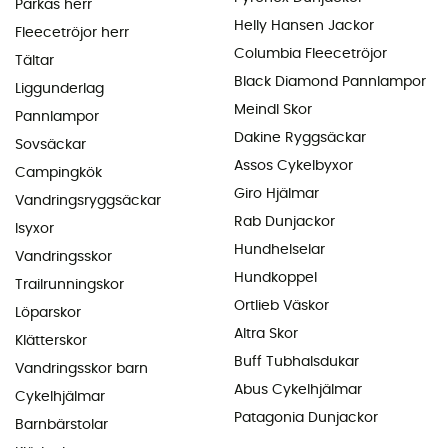
Parkas herr
Helly Hansen Jackor
Fleecetröjor herr
Columbia Fleecetröjor
Tältar
Black Diamond Pannlampor
Liggunderlag
Meindl Skor
Pannlampor
Dakine Ryggsäckar
Sovsäckar
Assos Cykelbyxor
Campingkök
Giro Hjälmar
Vandringsryggsäckar
Rab Dunjackor
Isyxor
Hundhelselar
Vandringsskor
Hundkoppel
Trailrunningskor
Ortlieb Väskor
Löparskor
Altra Skor
Klätterskor
Buff Tubhalsdukar
Vandringsskor barn
Abus Cykelhjälmar
Cykelhjälmar
Patagonia Dunjackor
Barnbärstolar