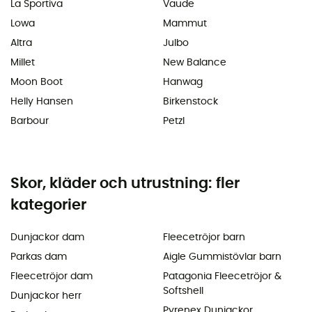
La Sportiva
Vaude
Lowa
Mammut
Altra
Julbo
Millet
New Balance
Moon Boot
Hanwag
Helly Hansen
Birkenstock
Barbour
Petzl
Skor, kläder och utrustning: fler
kategorier
Dunjackor dam
Fleecetröjor barn
Parkas dam
Aigle Gummistövlar barn
Fleecetröjor dam
Patagonia Fleecetröjor &
Softshell
Dunjackor herr
Pyrenex Dunjackor