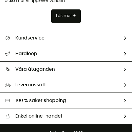
också hur vi upplever världen.
Läs mer +
Kundservice
Hjälp & Kontakt
Hardloop
Spåra mitt paket
Vilka är vi?
Retur & återbetalning
Våra åtaganden
HardGuides
Storleksguide
Vårt fotavtryck
Ambassadörer
Leveranssätt
Second hand
Miljöanpassat urval
100 % säker shopping
Enkel online-handel
Fraktfritt från 1500 kr