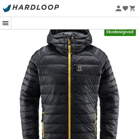
Sommarerbjudanden 🔥 -5 % EXTRA vid köp av 2 produkter*
kod Summer5
-5% Extra - Kod Summer5
Ekodesignad