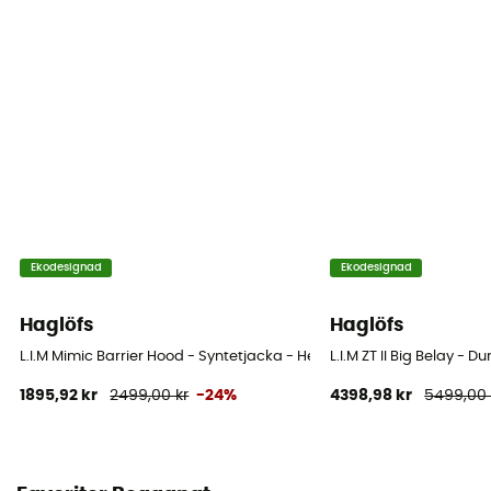
Ekodesignad
Ekodesignad
Haglöfs
Haglöfs
L.I.M Mimic Barrier Hood - Syntetjacka - Herr
L.I.M ZT II Big Belay - D
1895,92 kr
2499,00 kr
-24%
4398,98 kr
5499,00 