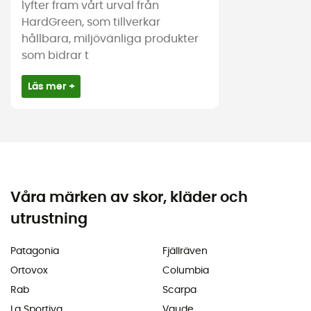
lyfter fram vårt urval från
HardGreen, som tillverkar
hållbara, miljövänliga produkter
som bidrar t
Läs mer +
Våra märken av skor, kläder och
utrustning
Patagonia
Fjällräven
Ortovox
Columbia
Rab
Scarpa
La Sportiva
Vaude