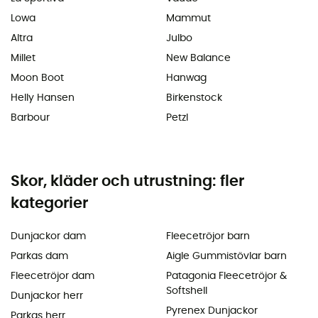
Lowa
Mammut
Altra
Julbo
Millet
New Balance
Moon Boot
Hanwag
Helly Hansen
Birkenstock
Barbour
Petzl
Skor, kläder och utrustning: fler
kategorier
Dunjackor dam
Fleecetröjor barn
Parkas dam
Aigle Gummistövlar barn
Fleecetröjor dam
Patagonia Fleecetröjor &
Softshell
Dunjackor herr
Pyrenex Dunjackor
Parkas herr