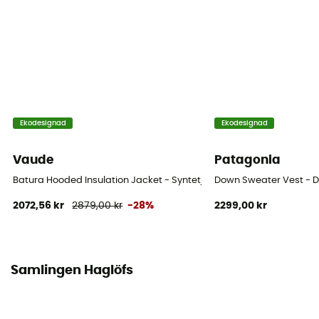
Märke
Fair Wear Foundation
Termiskt skydd
Ja
Kapuschong
Ekodesignad
Ekodesignad
Ja
Vaude
Patagonia
Fickor
Batura Hooded Insulation Jacket - Syntetjacka - Herr
Down Sweater Vest - D
3 fickor
2072,56 kr
2879,00 kr
-28%
2299,00 kr
Isolering
Syntetisk isolering
Samlingen Haglöfs
Material
100 % polyamid