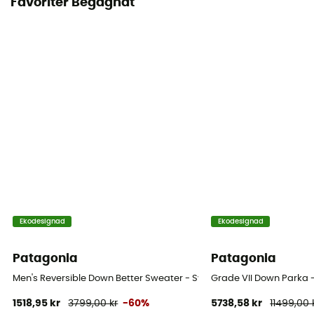
Favoriter Begagnat
Ekodesignad
Ekodesignad
Patagonia
Patagonia
Men's Reversible Down Better Sweater - Syntetjacka - Herr
Grade VII Down Parka 
1518,95 kr
3799,00 kr
-60%
5738,58 kr
11499,00 