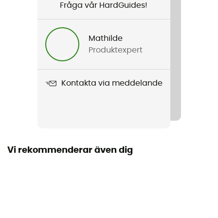
Fråga vår HardGuides!
Kön
Herr
Mathilde
Produktexpert
Vikt
380 g
Kontakta via meddelande
Produktnamn
V series Mimic Hood
Använd teknologi
Pertex Quantum
Vi rekommenderar även dig
Regntäthet
Vattenavvisande
Vindtät
Ja