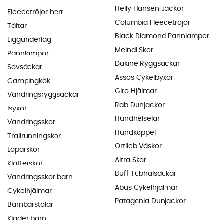
Helly Hansen Jackor
Fleecetröjor herr
Columbia Fleecetröjor
Tältar
Black Diamond Pannlampor
Liggunderlag
Meindl Skor
Pannlampor
Dakine Ryggsäckar
Sovsäckar
Assos Cykelbyxor
Campingkök
Giro Hjälmar
Vandringsryggsäckar
Rab Dunjackor
Isyxor
Hundhelselar
Vandringsskor
Hundkoppel
Trailrunningskor
Ortlieb Väskor
Löparskor
Altra Skor
Klätterskor
Buff Tubhalsdukar
Vandringsskor barn
Abus Cykelhjälmar
Cykelhjälmar
Patagonia Dunjackor
Barnbärstolar
Kläder barn