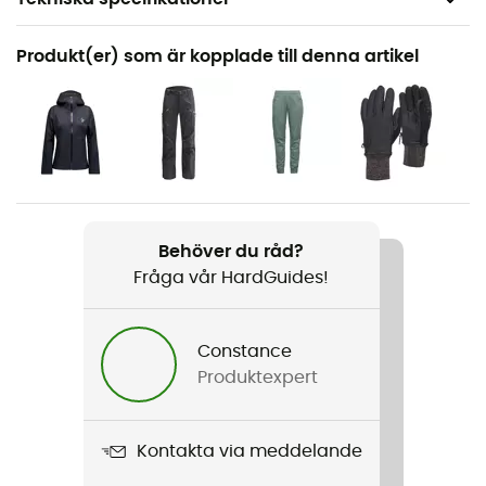
Rekommenderad för
Produkt(er) som är kopplade till denna artikel
Touring Skidåkning / Bergsbestigning
Kön
Dam
Vikt
268 g
Behöver du råd?
Fråga vår HardGuides!
Produktnamn
Coefficient Fleece Hoody
Constance
Använd teknologi
Produktexpert
Polartec® Power Dry
Skärning
Kontakta via meddelande
Justerad