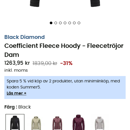
Black Diamond
Coefficient Fleece Hoody - Fleecetröjor
Dam
1263,95 kr
1839,00 kr
-31%
inkl. moms
Spara 5 % vid köp av 2 produkter, utan minimiinköp, med
koden Summer5.
Läs mer +
Färg
:
Black
Coefficient Fleece Hoody
är en fleecetröja för
kvinnor