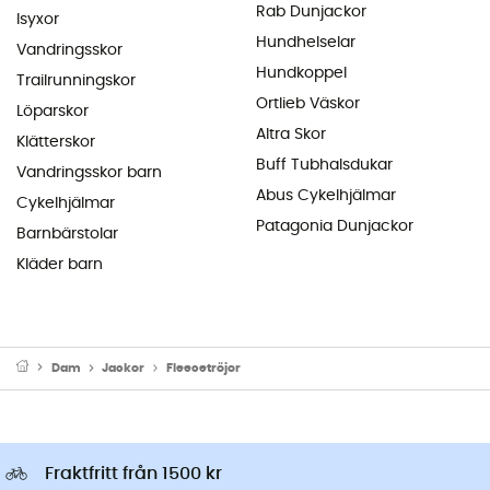
Rab Dunjackor
Isyxor
Hundhelselar
Vandringsskor
Hundkoppel
Trailrunningskor
Ortlieb Väskor
Löparskor
Altra Skor
Klätterskor
Buff Tubhalsdukar
Vandringsskor barn
Abus Cykelhjälmar
Cykelhjälmar
Patagonia Dunjackor
Barnbärstolar
Kläder barn
Dam
Jackor
Fleecetröjor
Fraktfritt från 1500 kr