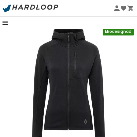
Sommarerbjudanden 🔥 -5 % EXTRA vid köp av 2 produkter*
kod Summer5
-5% Extra - Kod Summer5
Ekodesignad