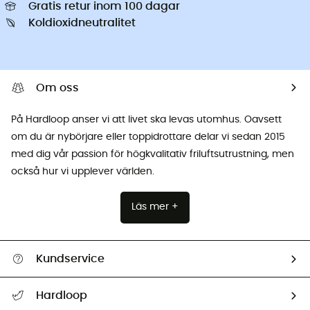
Gratis retur inom 100 dagar
Koldioxidneutralitet
Om oss
På Hardloop anser vi att livet ska levas utomhus. Oavsett
om du är nybörjare eller toppidrottare delar vi sedan 2015
med dig vår passion för högkvalitativ friluftsutrustning, men
också hur vi upplever världen.
Läs mer +
Kundservice
Hjälp & Kontakt
Hardloop
Spåra mitt paket