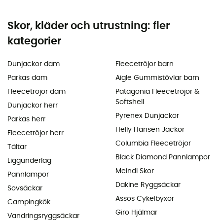
Skor, kläder och utrustning: fler
kategorier
Dunjackor dam
Fleecetröjor barn
Parkas dam
Aigle Gummistövlar barn
Fleecetröjor dam
Patagonia Fleecetröjor &
Softshell
Dunjackor herr
Pyrenex Dunjackor
Parkas herr
Helly Hansen Jackor
Fleecetröjor herr
Columbia Fleecetröjor
Tältar
Black Diamond Pannlampor
Liggunderlag
Meindl Skor
Pannlampor
Dakine Ryggsäckar
Sovsäckar
Assos Cykelbyxor
Campingkök
Giro Hjälmar
Vandringsryggsäckar