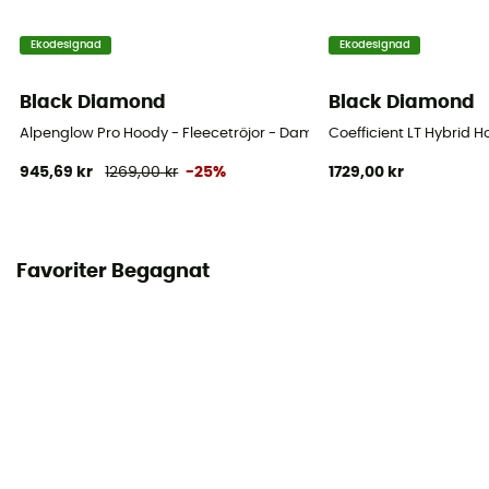
Ekodesignad
Ekodesignad
Black Diamond
Black Diamond
Alpenglow Pro Hoody - Fleecetröjor - Dam
Coefficient LT Hybrid 
945,69 kr
1269,00 kr
-25%
1729,00 kr
Favoriter Begagnat