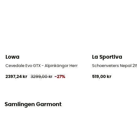
Sulans styvhet
Styv
Mellanliggande sula
EVA
Lowa
La Sportiva
Avtagbar innersula
Ja
Cevedale Evo GTX - Alpinkängor Herr
Schoenveters Nepal 2
2397,24 kr
3299,00 kr
-27%
519,00 kr
Yttersula
Vibram / Vibram® Apex
Stavens höjd
Samlingen Garmont
Hög stav
Stängningssystem
Snören / Snören med krokar