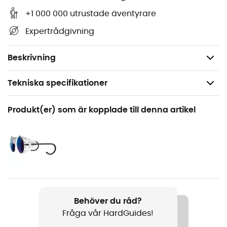
komfort
+1 000 000 utrustade äventyrare
Stängning: snörning
Expertrådgivning
Innersula: syntetisk
Vikt: 2 x 650 g
Beskrivning
Tekniska specifikationer
Rekommenderad för
Produkt(er) som är kopplade till denna artikel
Isklättring / Bergsbestigning
Kön
Herr
Vikt
2 x 650 g
Behöver du råd?
Fråga vår HardGuides!
Produktnamn