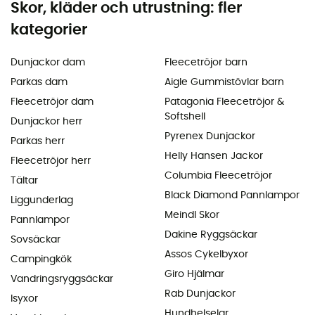
Skor, kläder och utrustning: fler
kategorier
Dunjackor dam
Fleecetröjor barn
Parkas dam
Aigle Gummistövlar barn
Fleecetröjor dam
Patagonia Fleecetröjor &
Softshell
Dunjackor herr
Pyrenex Dunjackor
Parkas herr
Helly Hansen Jackor
Fleecetröjor herr
Columbia Fleecetröjor
Tältar
Black Diamond Pannlampor
Liggunderlag
Meindl Skor
Pannlampor
Dakine Ryggsäckar
Sovsäckar
Assos Cykelbyxor
Campingkök
Giro Hjälmar
Vandringsryggsäckar
Rab Dunjackor
Isyxor
Hundhelselar