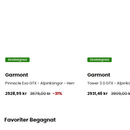
Stavens material
Syntetiskt nylon
Skydd
Stenplatta
Tekniska egenskaper hos plagget
Ekodesignad
Ekodesignad
Isolerande
Garmont
Garmont
Pinnacle Evo GTX - Alpinkängor - Herr
Tower 3.0 GTX - Alpink
2528,95 kr
3679,00 kr
-31%
2931,46 kr
3909,00 k
Favoriter Begagnat