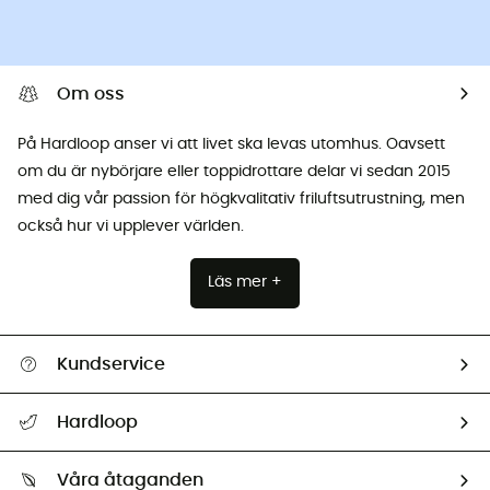
Om oss
På Hardloop anser vi att livet ska levas utomhus. Oavsett
om du är nybörjare eller toppidrottare delar vi sedan 2015
med dig vår passion för högkvalitativ friluftsutrustning, men
också hur vi upplever världen.
Läs mer +
Kundservice
Hjälp & Kontakt
Hardloop
Spåra mitt paket
Vilka är vi?
Retur & återbetalning
Våra åtaganden