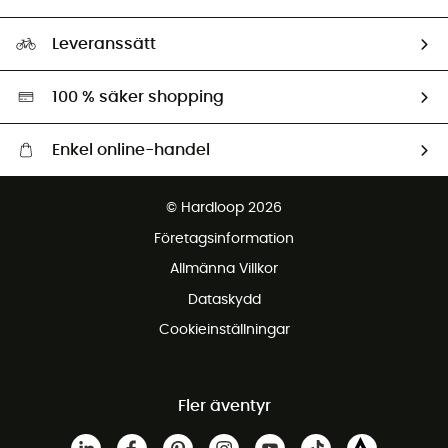
HardGuides
Storleksguide
Vårt fotavtryck
Ambassadörer
Leveranssätt
Second hand
Miljöanpassat urval
100 % säker shopping
Enkel online-handel
Fraktfritt från 1500 kr
© Hardloop 2026
Gratis retur inom 100 dagar
Företagsinformation
Gratis kundservice
Allmänna Villkor
Dataskydd
Cookieinställningar
Fler äventyr