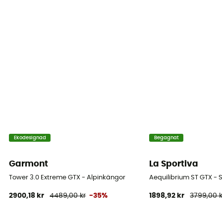
Ekodesignad
Begagnat
Garmont
La Sportiva
Tower 3.0 Extreme GTX - Alpinkängor
Aequilibrium ST GTX - 
2900,18 kr
4489,00 kr
-35%
1898,92 kr
3799,00 k