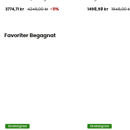
3774,71 kr
4249,00 kr
-11%
1498,98 kr
1949,00 k
Favoriter Begagnat
Ekodesignad
Ekodesignad