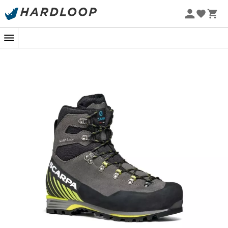
Sommarerbjudanden 🔥 -5 % EXTRA vid köp av 2 produkter*
kod Summer5