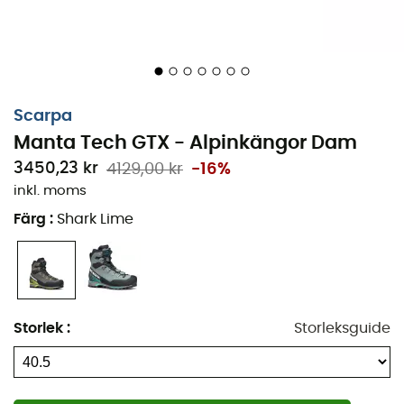
Scarpa
Manta Tech GTX - Alpinkängor Dam
3450,23 kr
4129,00 kr
-16%
inkl. moms
Värme, vattentäthet och hållbarhet är de viktigaste
Färg
:
Shark Lime
egenskaperna hos ett par alpinkängor.
Manta Tech GTX
för
kvinnor
från märket
Scarpa
har utvecklats enligt
dessa krav. Ett slitstarkt överdel i mocka, ett vattentätt
Gore-Tex®
-foder och ett heltäckande skydd är perfekta
för att bestiga de snötäckta topparna i
Alperna
eller
Storlek
:
Storleksguide
Pyréenerna
.
Manta Tech GTX
är utformade för
mångsidiga alpinister!
Överdel i 3 mm Perwanger-mocka med GORE-TEX®