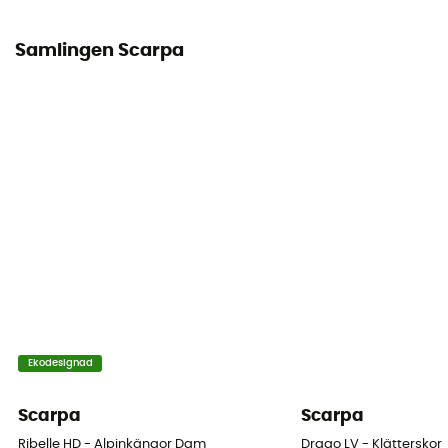
Skydd
Samlingen Scarpa
Häl / Stenplatta
Tekniska egenskaper hos plagget
Isolerande / Andas / Vindjacka
Ekodesignad
Scarpa
Scarpa
Ribelle HD - Alpinkängor Dam
Drago LV - Klätterskor