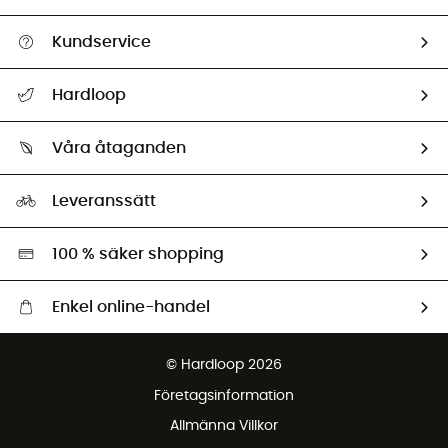
Kundservice
Hjälp & Kontakt
Hardloop
Spåra mitt paket
Vilka är vi?
Retur & återbetalning
Våra åtaganden
HardGuides
Storleksguide
Vårt fotavtryck
Ambassadörer
Leveranssätt
Second hand
Miljöanpassat urval
100 % säker shopping
Enkel online-handel
Fraktfritt från 1500 kr
© Hardloop 2026
Gratis retur inom 100 dagar
Företagsinformation
Gratis kundservice
Allmänna Villkor