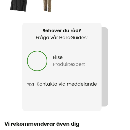
Dam
Vikt
2 x 710 g
Behöver du råd?
Fråga vår HardGuides!
Produktnamn
Manta Tech GTX
Elise
Kompatibel med dubbar
Produktexpert
Med band / Halvautomatiska
Kompatibel med dubbar
Kontakta via meddelande
Ja
Membran
Gore-Tex®
Vi rekommenderar även dig
Använd teknologi