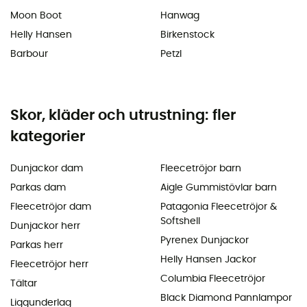
Moon Boot
Hanwag
Helly Hansen
Birkenstock
Barbour
Petzl
Skor, kläder och utrustning: fler
kategorier
Dunjackor dam
Fleecetröjor barn
Parkas dam
Aigle Gummistövlar barn
Fleecetröjor dam
Patagonia Fleecetröjor &
Softshell
Dunjackor herr
Pyrenex Dunjackor
Parkas herr
Helly Hansen Jackor
Fleecetröjor herr
Columbia Fleecetröjor
Tältar
Black Diamond Pannlampor
Liggunderlag