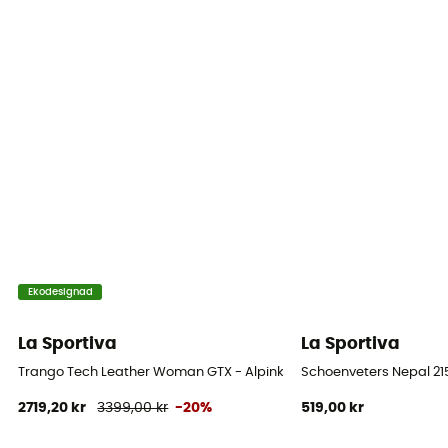
Vibram / Gore-Tex®
Regntäthet
Ja
Mellanliggande sula
PU
Avtagbar innersula
Ja
Yttersula
Ekodesignad
Vibram® Mont / Vibram® Pentax Precision XT
La Sportiva
La Sportiva
Stavens höjd
Hög stav
Trango Tech Leather Woman GTX - Alpinkängor - Dam
Schoenveters Nepal 2
2719,20 kr
3399,00 kr
-20%
519,00 kr
Stavens material
Läder