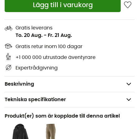
Lägg till i varukorg
Insulated Comfort-foder för långvarig värme
Heltäckande kombination av gummi och PU för
slitstyrka
Gratis leverans
PU-mellansula med flera densiteter som ger stöd
To. 20 Aug.
-
Fr. 21 Aug.
och dämpning
Gratis retur inom 100 dagar
Vibram® Pentax Precision XT-yttersula för
långvarigt grepp och säkerhet
+1 000 000 utrustade äventyrare
TPU-hälinsats som säkerställer en solid anslutning
Expertrådgivning
med halvautomatiska stegjärn
Vikt: 2 x 780 g
Beskrivning
Tekniska specifikationer
Rekommenderad för
Produkt(er) som är kopplade till denna artikel
Isklättring / Vandring / Bergsbestigning
Kön