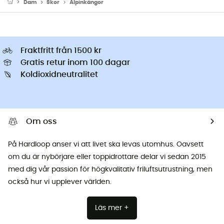
Dam
Skor
Alpinkängor
Fraktfritt från 1500 kr
Gratis retur inom 100 dagar
Koldioxidneutralitet
Om oss
På Hardloop anser vi att livet ska levas utomhus. Oavsett
om du är nybörjare eller toppidrottare delar vi sedan 2015
med dig vår passion för högkvalitativ friluftsutrustning, men
också hur vi upplever världen.
Läs mer +