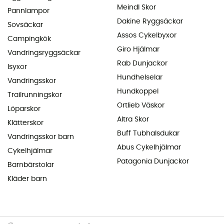
Meindl Skor
Pannlampor
Dakine Ryggsäckar
Sovsäckar
Assos Cykelbyxor
Campingkök
Giro Hjälmar
Vandringsryggsäckar
Rab Dunjackor
Isyxor
Hundhelselar
Vandringsskor
Hundkoppel
Trailrunningskor
Ortlieb Väskor
Löparskor
Altra Skor
Klätterskor
Buff Tubhalsdukar
Vandringsskor barn
Abus Cykelhjälmar
Cykelhjälmar
Patagonia Dunjackor
Barnbärstolar
Kläder barn