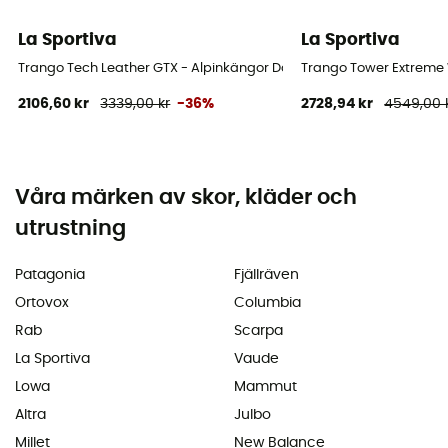
La Sportiva
La Sportiva
Trango Tech Leather GTX - Alpinkängor Dam
Trango Tower Extreme
2106,60 kr
3339,00 kr
-36%
2728,94 kr
4549,00 
Våra märken av skor, kläder och
utrustning
Patagonia
Fjällräven
Ortovox
Columbia
Rab
Scarpa
La Sportiva
Vaude
Lowa
Mammut
Altra
Julbo
Millet
New Balance