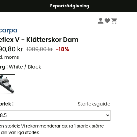
mmer5
Expertrådgivning
Dam
Skor
Klätterskor
carpa
eflex V - Klätterskor Dam
90,80 kr
1089,00 kr
-18%
kl. moms
rg
:
White / Black
orlek
:
Storleksguide
ten storlek: Vi rekommenderar att ta 1 storlek större
 din vanliga storlek.