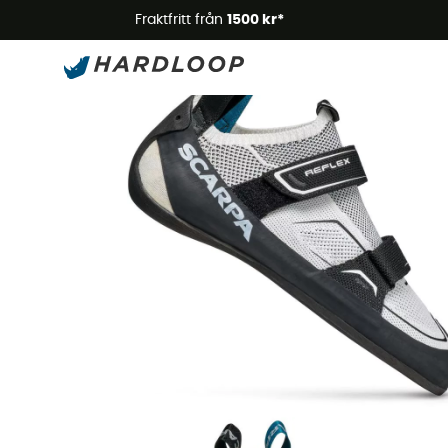
Somm
Fraktfritt från
1500 kr*