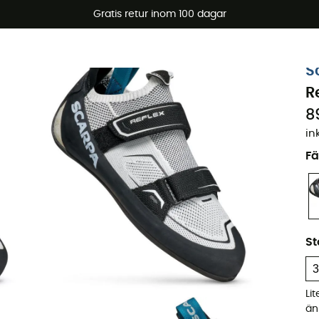
arerbjudanden 🔥 -5 % EXTRA vid köp av 2 produkter* kod Su
Gratis retur inom 100 dagar
Ekodesignad
S
R
8
in
Fä
St
Li
än