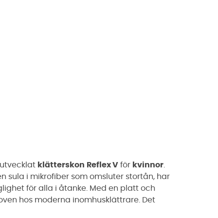
utvecklat
klätterskon
Reflex V
för
kvinnor
.
 sula i mikrofiber som omsluter stortån, har
ighet för alla i åtanke. Med en platt och
hoven hos moderna inomhusklättrare. Det