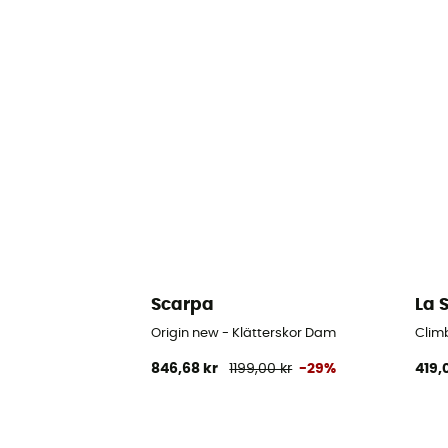
Scarpa
La 
Origin new - Klätterskor Dam
Clim
846,68 kr
1199,00 kr
-29%
419,