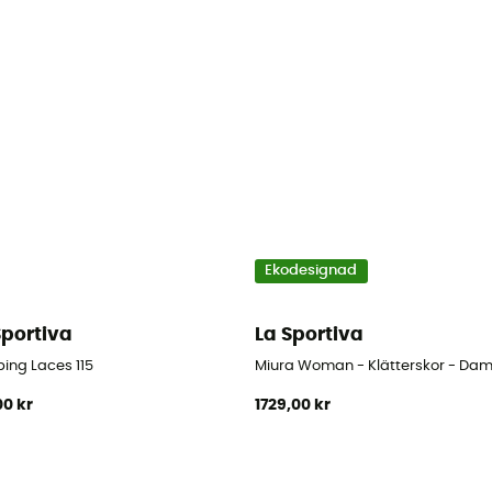
Ekodesignad
Sportiva
La Sportiva
bing Laces 115
Miura Woman - Klätterskor - Da
00 kr
1729,00 kr