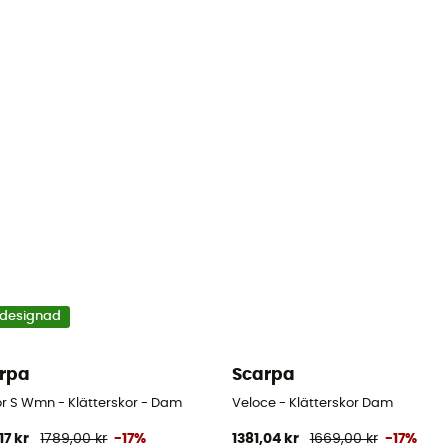
designad
rpa
Scarpa
r S Wmn - Klätterskor - Dam
Veloce - Klätterskor Dam
17 kr
1789,00 kr
-17%
1381,04 kr
1669,00 kr
-17%