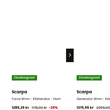
Ekodesignad
Ekodesignad
Scarpa
Scarpa
Force Wmn - Klätterskor - Dam
Generator Wmn - Klä
1285,29 kr
1719,00 kr
-25%
1379,96 kr
2059,00