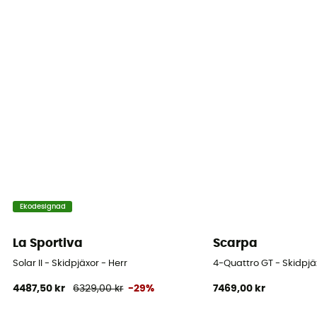
Bredd framfot
100 mm
Skalets material
Carbon Grilamid® LFT
Ekodesignad
La Sportiva
Scarpa
Solar II - Skidpjäxor - Herr
4-Quattro GT - Skidpjä
4487,50 kr
6329,00 kr
-29%
7469,00 kr