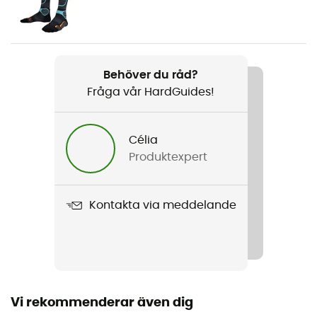
Herr
Vikt
2 x 990 g
Behöver du råd?
Fråga vår HardGuides!
Produktnamn
F1 LT
Célia
Egenskaper
Produktexpert
Débattement : 72° / Degré d'inclinaison de la
languette : 9-11°
Kontakta via meddelande
Använd teknologi
Axial Alpine Technology / Carbon Core Technology /
Boa®
Stängningssystem
Vi rekommenderar även dig
Boa®