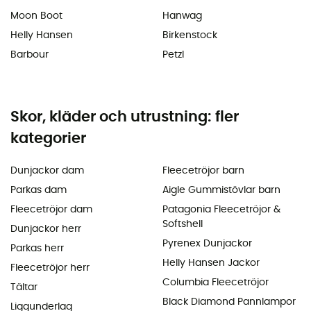
Moon Boot
Hanwag
Helly Hansen
Birkenstock
Barbour
Petzl
Skor, kläder och utrustning: fler
kategorier
Dunjackor dam
Fleecetröjor barn
Parkas dam
Aigle Gummistövlar barn
Fleecetröjor dam
Patagonia Fleecetröjor &
Softshell
Dunjackor herr
Pyrenex Dunjackor
Parkas herr
Helly Hansen Jackor
Fleecetröjor herr
Columbia Fleecetröjor
Tältar
Black Diamond Pannlampor
Liggunderlag