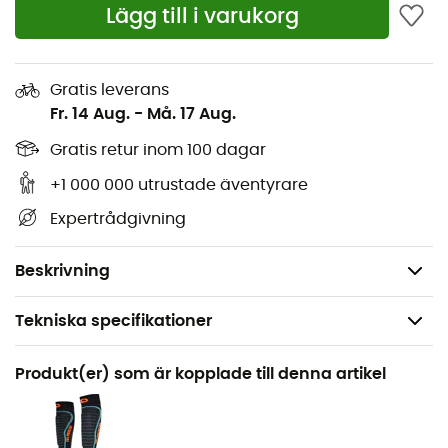
Lägg till i varukorg
Flex: 100
Axial Alpine Technology
Carbon Core Technology
Gratis leverans
Fr. 14 Aug.
-
Må. 17 Aug.
Sula: Vibram® UFO RS
Skalmaterial: Carbon Grilamid® LFT
Gratis retur inom 100 dagar
Språkets lutningsgrad: 9º / 11º
+1 000 000 utrustade äventyrare
Rörelseomfång: 72°
Expertrådgivning
Boa®-snörningssystem
Vikt: 2 x 990 g
Beskrivning
Tekniska specifikationer
Rekommenderad för
Produkt(er) som är kopplade till denna artikel
Touring Skidåkning
Kön