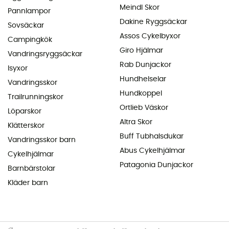
Meindl Skor
Pannlampor
Dakine Ryggsäckar
Sovsäckar
Assos Cykelbyxor
Campingkök
Giro Hjälmar
Vandringsryggsäckar
Rab Dunjackor
Isyxor
Hundhelselar
Vandringsskor
Hundkoppel
Trailrunningskor
Ortlieb Väskor
Löparskor
Altra Skor
Klätterskor
Buff Tubhalsdukar
Vandringsskor barn
Abus Cykelhjälmar
Cykelhjälmar
Patagonia Dunjackor
Barnbärstolar
Kläder barn