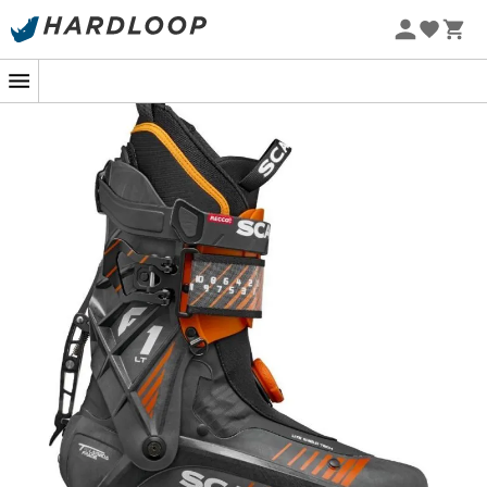
Sommarerbjudanden 🔥 -5 % EXTRA vid köp av 2 produkter*
kod Summer5
Skidpjäxor Scarpa F1 LT för män
är lika bekväma uppför
som nedför. Om du känner att vissa
skidpjäxor
offrar