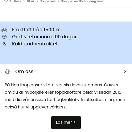
Herr
Skor
Skipjäxor
Skidpjäxor Skitouring herr
Fraktfritt från 1500 kr
Gratis retur inom 100 dagar
Koldioxidneutralitet
Om oss
På Hardloop anser vi att livet ska levas utomhus. Oavsett
om du är nybörjare eller toppidrottare delar vi sedan 2015
med dig vår passion för högkvalitativ friluftsutrustning, men
också hur vi upplever världen.
Läs mer +