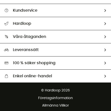
Kundservice
Hjälp & Kontakt
Hardloop
Spåra mitt paket
Vilka är vi?
Retur & återbetalning
Våra åtaganden
HardGuides
Storleksguide
Vårt fotavtryck
Ambassadörer
Leveranssätt
Second hand
Miljöanpassat urval
100 % säker shopping
Enkel online-handel
Fraktfritt från 1500 kr
© Hardloop 2026
Gratis retur inom 100 dagar
Företagsinformation
Gratis kundservice
Allmänna Villkor