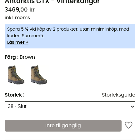
Antarktis GTX - Vinterkängor
3469,00 kr
inkl. moms
Spara 5 % vid köp av 2 produkter, utan minimiinköp, med
koden Summer5.
Läs mer +
Färg
:
Brown
Antarktis GTX
är vinterkängor och
vintervandringskängor för män från märket
Meindl
.
Tack vare deras innerfoder och höga struktur är dessa
kängor designade för att motstå temperaturer ner till
-30°C, samtidigt som de erbjuder optimalt ankelstöd.
Storlek
:
Storleksguide
Dessa vinterkängor har också ett yttre lager av läder, en
Gore Tex- och Thinsulate-membran samt en mycket
skyddande nedre del tack vare dess omslutande
stenskydd.
Antarktis GTX
, varma och bekväma, är
Inte tillgänglig
därför idealiska för dina bästa vintervandringar!