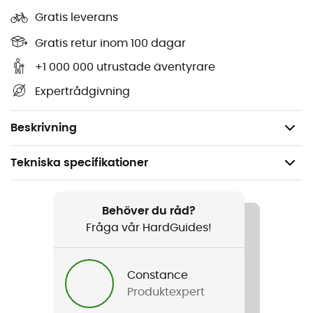
Övre material: nubuckläder
Gratis leverans
Foder: Gore-Tex® Insulated Comfort + 400g
Thinsulate®
Gratis retur inom 100 dagar
Innersula: Air-Active® drysole
+1 000 000 utrustade äventyrare
Sula: Meindl Multigriff® av Vibram® Ice Trek
Expertrådgivning
Skaftets höjd: 21 cm
Vikt: 2 x 930 g
Beskrivning
Tekniska specifikationer
Rekommenderad för
Vandring / Snöskor / Vandring / Bergsbestigning
Behöver du råd?
Fråga vår HardGuides!
Kön
Herr
Constance
Produktexpert
Vikt
2 x 930 g