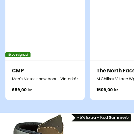
Ekodesignad
CMP
The North Fac
Men's Nietos snow boot - Vinterkängor - Herr
M Chilkat V Lace Wp
989,00 kr
1609,00 kr
-5% Extra - Kod Summer5