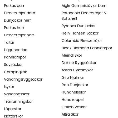
Parkas dam
Aigle Gummistövlar barn
Fleecetröjor dam
Patagonia Fleecetröjor &
Softshell
Dunjackor herr
Pyrenex Dunjackor
Parkas herr
Helly Hansen Jackor
Fleecetröjor herr
Columbia Fleecetröjor
Tältar
Black Diamond Pannlampor
Liggunderlag
Meindl Skor
Pannlampor
Dakine Ryggsäckar
Sovsäckar
Assos Cykelbyxor
Campingkök
Giro Hjälmar
Vandringsryggsäckar
Rab Dunjackor
Isyxor
Hundhelselar
Vandringsskor
Hundkoppel
Trailrunningskor
Ortlieb Väskor
Löparskor
Altra Skor
Klätterskor