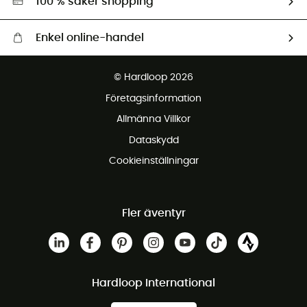
100 % säker shopping
Enkel online-handel
Fraktfritt från 1500 kr
© Hardloop 2026
Gratis retur inom 100 dagar
Företagsinformation
Gratis kundservice
Allmänna Villkor
Dataskydd
Cookieinställningar
Fler äventyr
Hardloop International