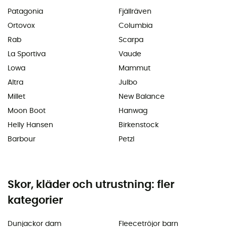
Patagonia
Fjällräven
Ortovox
Columbia
Rab
Scarpa
La Sportiva
Vaude
Lowa
Mammut
Altra
Julbo
Millet
New Balance
Moon Boot
Hanwag
Helly Hansen
Birkenstock
Barbour
Petzl
Skor, kläder och utrustning: fler
kategorier
Dunjackor dam
Fleecetröjor barn