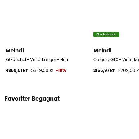
Ekodesignad
Meindl
Meindl
Kitzbuehel - Vinterkängor - Herr
Calgary GTX - Vinterkä
4359,51 kr
5349,00 kr
-18%
2166,97 kr
2709,00 k
Favoriter Begagnat