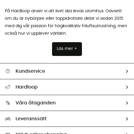
På Hardloop anser vi att livet ska levas utomhus. Oavsett
om du är nybörjare eller toppidrottare delar vi sedan 2015
med dig vår passion för högkvalitativ friluftsutrustning, men
också hur vi upplever världen.
Läs mer +
Kundservice
Hjälp & Kontakt
Hardloop
Spåra mitt paket
Vilka är vi?
Retur & återbetalning
Våra åtaganden
HardGuides
Storleksguide
Vårt fotavtryck
Ambassadörer
Leveranssätt
Second hand
Miljöanpassat urval