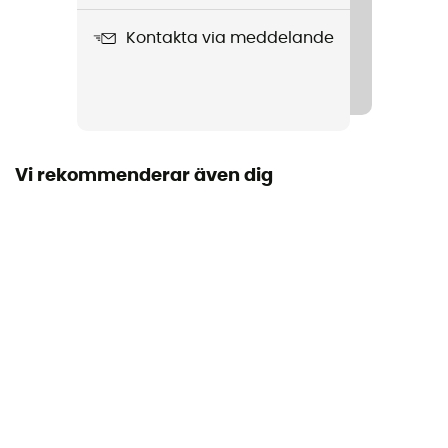
Kontakta via meddelande
Produktnamn
Antarktis GTX
Membran
Gore-Tex®
Vi rekommenderar även dig
Regntäthet
Ja
Avtagbar innersula
Ja
Yttersula
Vibram
Stavens höjd
Hög stav