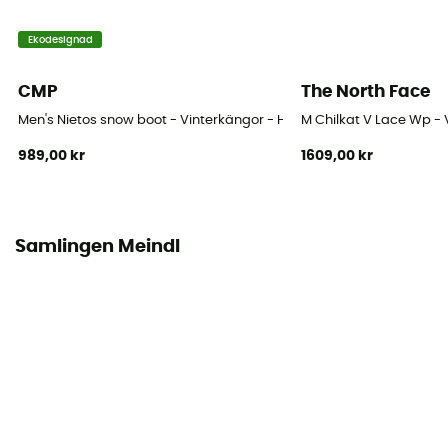
Stängningssystem
Ekodesignad
Snören
CMP
The North Face
Stavens material
Men's Nietos snow boot - Vinterkängor - Herr
M Chilkat V Lace Wp - 
Nubuck Leather
989,00 kr
1609,00 kr
Stenskydd
Ja
Samlingen Meindl
Yttermaterial
Nubuck leather