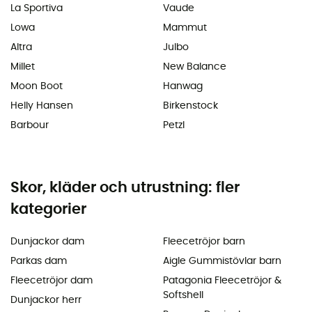
La Sportiva
Vaude
Lowa
Mammut
Altra
Julbo
Millet
New Balance
Moon Boot
Hanwag
Helly Hansen
Birkenstock
Barbour
Petzl
Skor, kläder och utrustning: fler
kategorier
Dunjackor dam
Fleecetröjor barn
Parkas dam
Aigle Gummistövlar barn
Fleecetröjor dam
Patagonia Fleecetröjor &
Softshell
Dunjackor herr