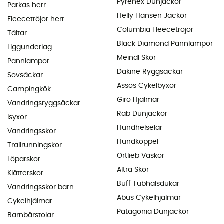
Pyrenex Dunjackor
Parkas herr
Helly Hansen Jackor
Fleecetröjor herr
Columbia Fleecetröjor
Tältar
Black Diamond Pannlampor
Liggunderlag
Meindl Skor
Pannlampor
Dakine Ryggsäckar
Sovsäckar
Assos Cykelbyxor
Campingkök
Giro Hjälmar
Vandringsryggsäckar
Rab Dunjackor
Isyxor
Hundhelselar
Vandringsskor
Hundkoppel
Trailrunningskor
Ortlieb Väskor
Löparskor
Altra Skor
Klätterskor
Buff Tubhalsdukar
Vandringsskor barn
Abus Cykelhjälmar
Cykelhjälmar
Patagonia Dunjackor
Barnbärstolar