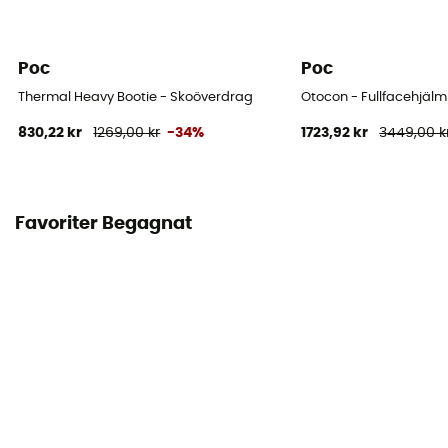
Poc
Poc
Thermal Heavy Bootie - Skoöverdrag
Otocon - Fullfacehjälm
830,22 kr
1269,00 kr
-34%
1723,92 kr
3449,00 k
Favoriter Begagnat