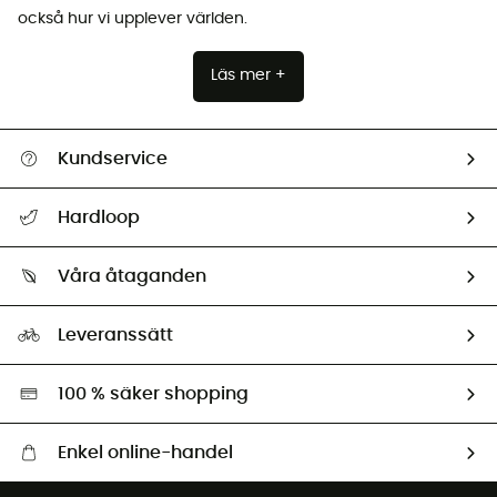
också hur vi upplever världen.
Läs mer +
Kundservice
Hjälp & Kontakt
Hardloop
Spåra mitt paket
Vilka är vi?
Retur & återbetalning
Våra åtaganden
HardGuides
Storleksguide
Vårt fotavtryck
Ambassadörer
Leveranssätt
Second hand
Miljöanpassat urval
100 % säker shopping
Enkel online-handel
Fraktfritt från 1500 kr