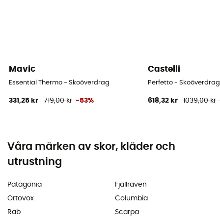
Mavic
Castelli
Essential Thermo - Skoöverdrag
Perfetto - Skoöverdra
331,25 kr
719,00 kr
-53%
618,32 kr
1039,00 kr
Våra märken av skor, kläder och
utrustning
Patagonia
Fjällräven
Ortovox
Columbia
Rab
Scarpa