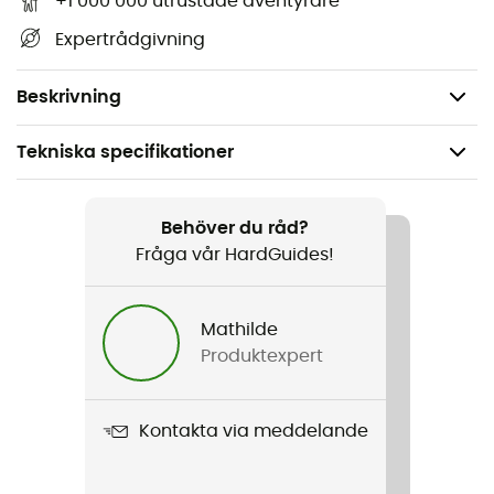
+1 000 000 utrustade äventyrare
Väderbeständig
Expertrådgivning
Borstad insida
Reflekterande detaljer.
Beskrivning
Tekniska specifikationer
Rekommenderad för
Cykel
Behöver du råd?
Fråga vår HardGuides!
Kön
Herr / Dam
Mathilde
Produktexpert
Produktnamn
Thermal Bootie
Kontakta via meddelande