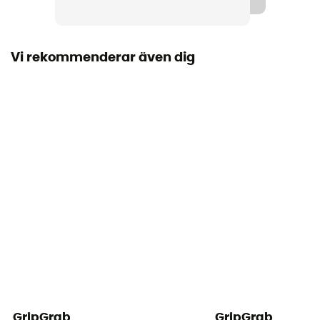
Vi rekommenderar även dig
GripGrab
GripGrab