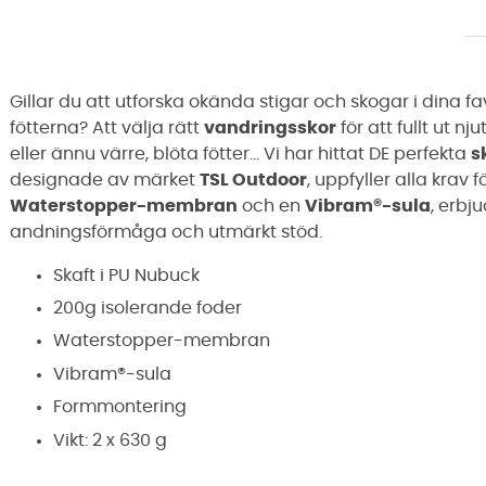
Gillar du att utforska okända stigar och skogar i dina 
fötterna? Att välja rätt
vandringsskor
för att fullt ut n
eller ännu värre, blöta fötter... Vi har hittat DE perfekta
s
designade av märket
TSL Outdoor
, uppfyller alla krav
Waterstopper-membran
och en
Vibram®-sula
, erbj
andningsförmåga och utmärkt stöd.
Skaft i PU Nubuck
200g isolerande foder
Waterstopper-membran
Vibram®-sula
Formmontering
Vikt: 2 x 630 g