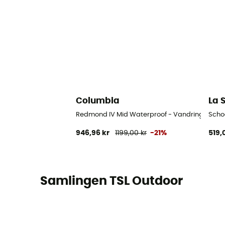
Columbia
La 
Redmond IV Mid Waterproof - Vandringsskor -
Scho
946,96 kr
1199,00 kr
-21%
519,
Samlingen TSL Outdoor