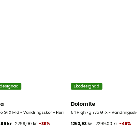
designad
Ekodesignad
wa
Dolomite
vo GTX Mid - Vandringsskor - Herr
54 High Fg Evo GTX - Vandringssk
,95 kr
2299,00 kr
-35%
1263,93 kr
2299,00 kr
-45%