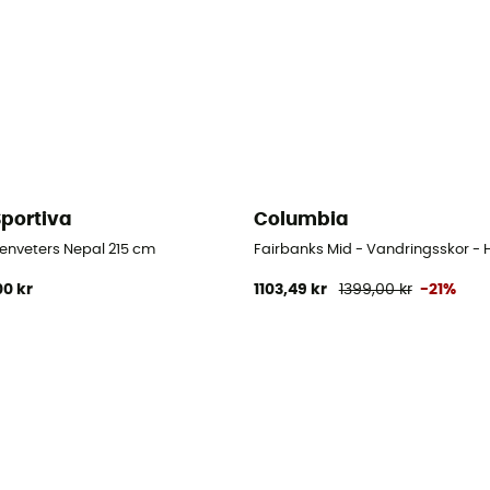
Sportiva
Columbia
 Herr
enveters Nepal 215 cm
Fairbanks Mid - Vandringsskor - 
00 kr
1103,49 kr
1399,00 kr
-21%