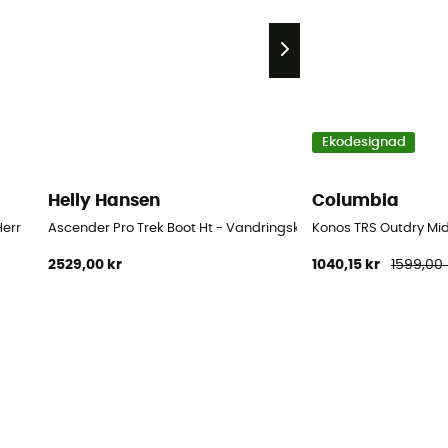
Ekodesignad
Helly Hansen
Columbia
Herr
Ascender Pro Trek Boot Ht - Vandringskängor - Herr
Konos TRS Outdry Mid
2529,00 kr
1040,15 kr
1599,00 