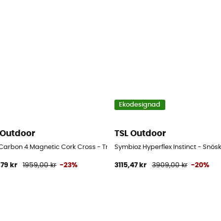
Ekodesignad
 Outdoor
TSL Outdoor
 Carbon 4 Magnetic Cork Cross - Trail stavar
Symbioz Hyperflex Instinct - Snös
,79 kr
1959,00 kr
-23%
3115,47 kr
3909,00 kr
-20%