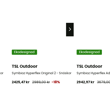
Ekodesignad
Ekodesignad
TSL Outdoor
TSL Outdoor
kor
Symbioz Hyperflex Original 2 - Snöskor
Symbioz Hyperflex Ad
2425,47 kr
2989,00 kr
-18%
2942,97 kr
3679,00