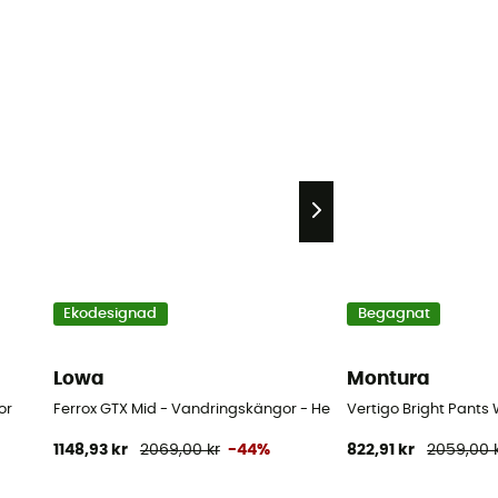
Ekodesignad
Begagnat
Lowa
Montura
or
Ferrox GTX Mid - Vandringskängor - Herr
Vertigo Bright Pants
1148,93 kr
2069,00 kr
-44%
822,91 kr
2059,00 