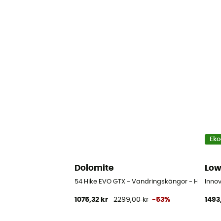
Eko
Dolomite
Lo
54 Hike EVO GTX - Vandringskängor - Herr
Inno
1075,32 kr
2299,00 kr
-53%
1493