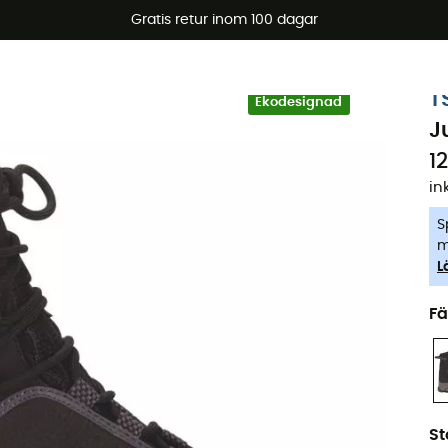
arerbjudanden 🔥 -5 % EXTRA vid köp av 2 produkter* kod Su
Gratis retur inom 100 dagar
-5% Extra - Kod Summer5
T
Ekodesignad
J
1
in
S
m
L
Fä
St