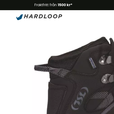
Somm
Fraktfritt från
1500 kr*