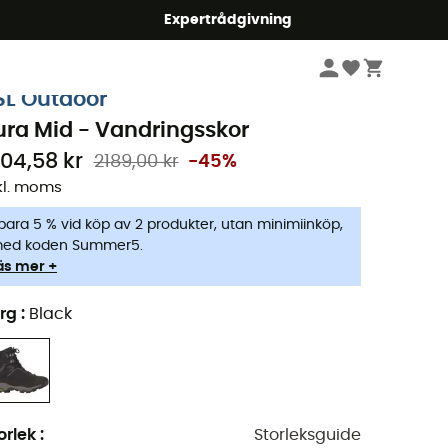
mmer5
Expertrådgivning
Herr
Skor
Hiking & Trekking Skor
SL Outdoor
ura Mid - Vandringsskor
204,58 kr
2189,00 kr
-45%
kl. moms
para 5 % vid köp av 2 produkter, utan minimiinköp,
ed koden Summer5.
äs mer +
rg
:
Black
orlek
:
Storleksguide