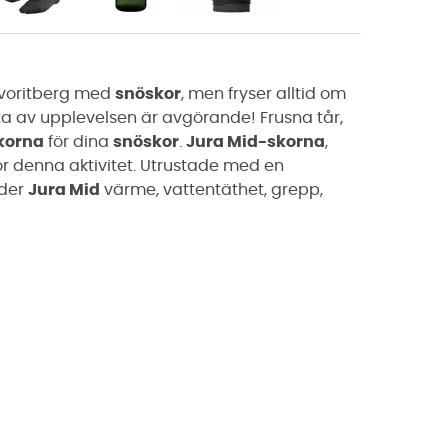
favoritberg med
snöskor
, men fryser alltid om
juta av upplevelsen är avgörande! Frusna tår,
korna
för dina
snöskor
.
Jura Mid-skorna
,
 för denna aktivitet. Utrustade med en
uder
Jura Mid
värme, vattentäthet, grepp,