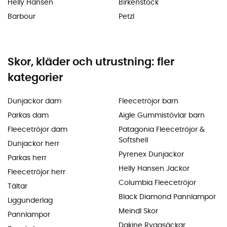
Helly Hansen
Birkenstock
Barbour
Petzl
Skor, kläder och utrustning: fler
kategorier
Dunjackor dam
Fleecetröjor barn
Parkas dam
Aigle Gummistövlar barn
Fleecetröjor dam
Patagonia Fleecetröjor &
Softshell
Dunjackor herr
Pyrenex Dunjackor
Parkas herr
Helly Hansen Jackor
Fleecetröjor herr
Columbia Fleecetröjor
Tältar
Black Diamond Pannlampor
Liggunderlag
Meindl Skor
Pannlampor
Dakine Ryggsäckar