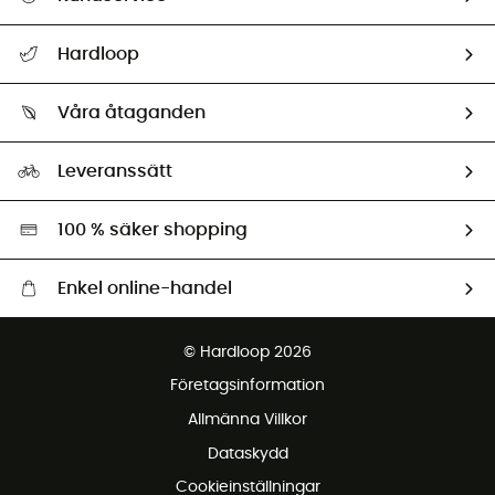
Hjälp & Kontakt
Hardloop
Spåra mitt paket
Vilka är vi?
Retur & återbetalning
Våra åtaganden
HardGuides
Storleksguide
Vårt fotavtryck
Ambassadörer
Leveranssätt
Second hand
Miljöanpassat urval
100 % säker shopping
Enkel online-handel
Fraktfritt från 1500 kr
© Hardloop 2026
Gratis retur inom 100 dagar
Företagsinformation
Gratis kundservice
Allmänna Villkor
Dataskydd
Cookieinställningar