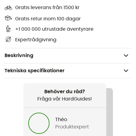
Gratis leverans från 1500 kr
Material: 55 % polyamid - 40 % polyester - 5 %
elastan
Gratis retur inom 100 dagar
Vindtät
+1 000 000 utrustade äventyrare
Mjukt och bekvämt tyg
Expertrådgivning
Hög andningsförmåga
Reflekterande grafik
Beskrivning
Tekniska specifikationer
Rekommenderad för
Löpning / Cykel
Behöver du råd?
Fråga vår HardGuides!
Kön
Herr / Dam
Théo
Produktexpert
Produktnamn
Windproof Headband