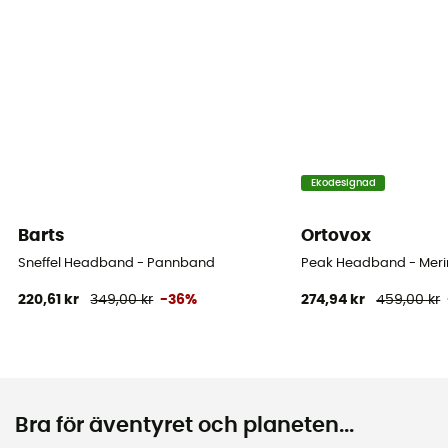
Ekodesignad
Barts
Ortovox
Sneffel Headband - Pannband
Peak Headband - Meri
220,61 kr
349,00 kr
-36%
274,94 kr
459,00 kr
Bra för äventyret och planeten...