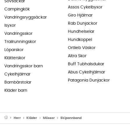
Sovsäckar
Assos Cykelbyxor
Campingkök
Giro Hjälmar
Vandringsryggsäckar
Rab Dunjackor
Isyxor
Hundhelselar
Vandringsskor
Hundkoppel
Trailrunningskor
Ortlieb Väskor
Löparskor
Altra Skor
Klätterskor
Buff Tubhalsdukar
Vandringsskor barn
Abus Cykelhjälmar
Cykelhjälmar
Patagonia Dunjackor
Barnbärstolar
Kläder barn
Herr
Kläder
Mössor
Skipannband