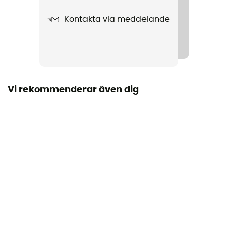
Kontakta via meddelande
Vindtät
Ja
Märke
Garanterat europeiskt ursprung
Vi rekommenderar även dig
Material
55% Polyamide - 40% Polyester - 5% Elastane
Reflekterande inslag
Ja