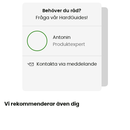
Rekommenderad för
Mountainbike
Behöver du råd?
Fråga vår HardGuides!
Kön
Herr
Antonin
Produktexpert
Produktnamn
Hellcat
Kontakta via meddelande
Avtagbar innersula
Nej
Foder
Textil
Vi rekommenderar även dig
Yttersula
Gummi / Stealth® C4