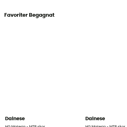
Favoriter Begagnat
Dainese
Dainese
HG Materia - MTB skor
HG Materia - MTB skor