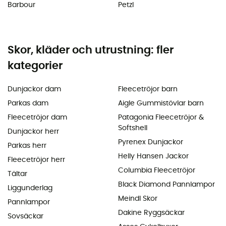
Barbour
Petzl
Skor, kläder och utrustning: fler
kategorier
Dunjackor dam
Fleecetröjor barn
Parkas dam
Aigle Gummistövlar barn
Fleecetröjor dam
Patagonia Fleecetröjor &
Softshell
Dunjackor herr
Pyrenex Dunjackor
Parkas herr
Helly Hansen Jackor
Fleecetröjor herr
Columbia Fleecetröjor
Tältar
Black Diamond Pannlampor
Liggunderlag
Meindl Skor
Pannlampor
Dakine Ryggsäckar
Sovsäckar