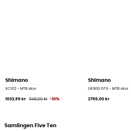
Stavens höjd
Låg stav
Stängningssystem
Snören / Kardborreband
Stavens material
Läder
Säsong
Syksy/talvi / Kevät/kesä
Shimano
Shimano
Kompatibel med automatiska pedaler
XC102 - MTB skor
GE900 GTX - MTB skor
SPD
1033,99 kr
1149,00 kr
-10%
2759,00 kr
Reflekterande inslag
Nej
Samlingen Five Ten