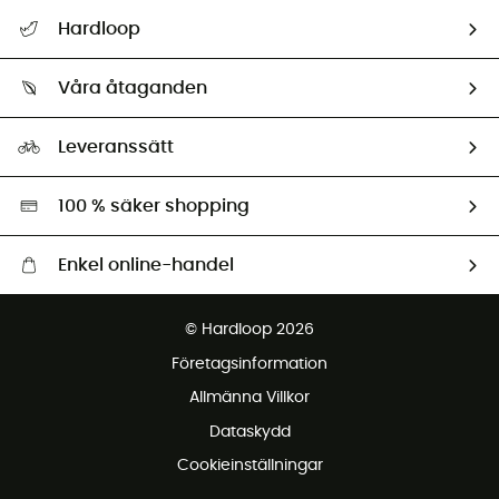
Hjälp & Kontakt
Hardloop
Spåra mitt paket
Vilka är vi?
Retur & återbetalning
Våra åtaganden
HardGuides
Storleksguide
Vårt fotavtryck
Ambassadörer
Leveranssätt
Second hand
Miljöanpassat urval
100 % säker shopping
Enkel online-handel
Fraktfritt från 1500 kr
© Hardloop 2026
Gratis retur inom 100 dagar
Företagsinformation
Gratis kundservice
Allmänna Villkor
Dataskydd
Cookieinställningar