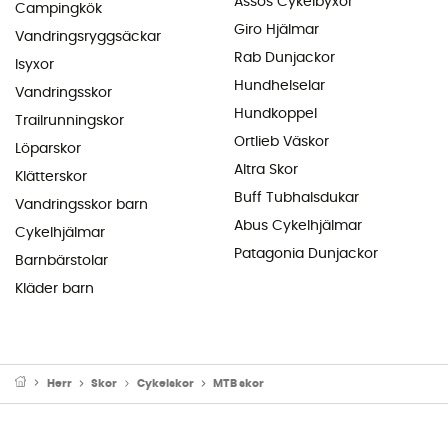
Assos Cykelbyxor
Campingkök
Giro Hjälmar
Vandringsryggsäckar
Rab Dunjackor
Isyxor
Hundhelselar
Vandringsskor
Hundkoppel
Trailrunningskor
Ortlieb Väskor
Löparskor
Altra Skor
Klätterskor
Buff Tubhalsdukar
Vandringsskor barn
Abus Cykelhjälmar
Cykelhjälmar
Patagonia Dunjackor
Barnbärstolar
Kläder barn
Herr
Skor
Cykelskor
MTB skor