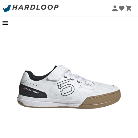
Sommarerbjudanden 🔥 -5 % EXTRA vid köp av 2 produkter*
kod Summer5
-5% Extra - Kod Summer5