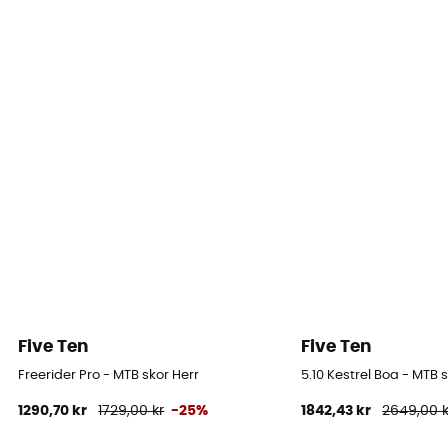
Five Ten
Five Ten
Freerider Pro - MTB skor Herr
5.10 Kestrel Boa - MTB s
1290,70 kr
1729,00 kr
-25%
1842,43 kr
2649,00 k