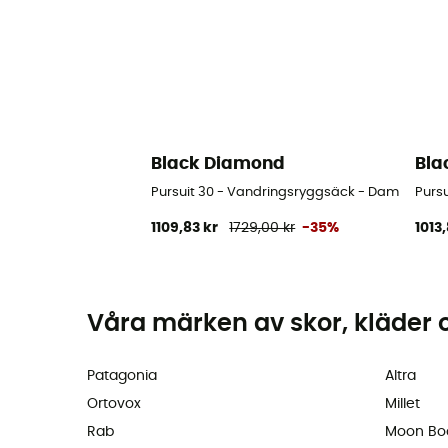
Black Diamond
Bla
Pursuit 30 - Vandringsryggsäck - Dam
Purs
1109,83 kr
1729,00 kr
-35%
1013,
Våra märken av skor, kläder 
Patagonia
Altra
Ortovox
Millet
Rab
Moon Bo