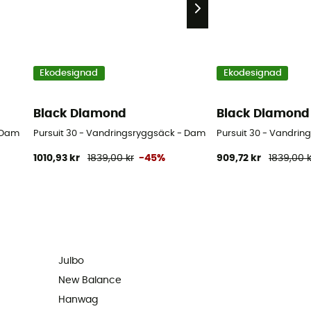
Ekodesignad
Ekodesignad
Black Diamond
Black Diamond
- Dam
Pursuit 30 - Vandringsryggsäck - Dam
Pursuit 30 - Vandrin
1010,93 kr
1839,00 kr
-45%
909,72 kr
1839,00 k
Julbo
New Balance
Hanwag