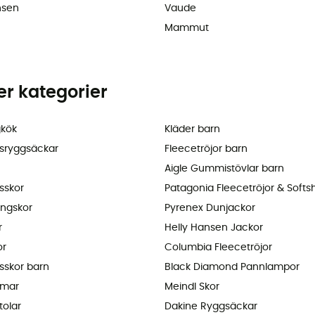
nsen
Vaude
Mammut
ler kategorier
kök
Kläder barn
sryggsäckar
Fleecetröjor barn
Aigle Gummistövlar barn
sskor
Patagonia Fleecetröjor & Softsh
ingskor
Pyrenex Dunjackor
r
Helly Hansen Jackor
or
Columbia Fleecetröjor
sskor barn
Black Diamond Pannlampor
lmar
Meindl Skor
tolar
Dakine Ryggsäckar