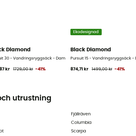
Ekodesignad
ck Diamond
Black Diamond
uit 30 - Vandringsryggsäck - Dam
Pursuit 15 - Vandringsryggsäck 
87 kr
1729,00 kr
-41%
874,71 kr
1499,00 kr
-41%
och utrustning
Fjällräven
Columbia
ot
Scarpa