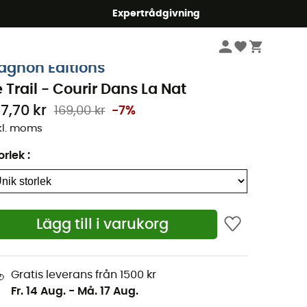
mmer5
Expertrådgivning
Böcker & kartor
agnon Editions
e Trail - Courir Dans La Nat
57,70 kr
169,00 kr
-7%
kl. moms
orlek
:
Lägg till i varukorg
Gratis leverans från 1500 kr
Fr. 14 Aug.
-
Må. 17 Aug.