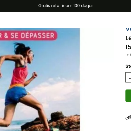
arerbjudanden 🔥 -5 % EXTRA vid köp av 2 produkter* kod Su
Gratis retur inom 100 dagar
V
L
1
in
St