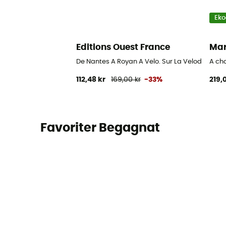
Eko
Editions Ouest France
Ma
De Nantes A Royan A Velo. Sur La Velodyssee
A ch
112,48 kr
169,00 kr
-33%
219,
Favoriter Begagnat