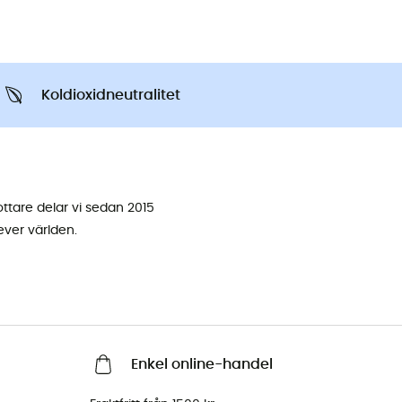
Koldioxidneutralitet
ottare delar vi sedan 2015
ever världen.
Enkel online-handel