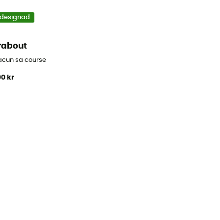
designad
rabout
acun sa course
00 kr