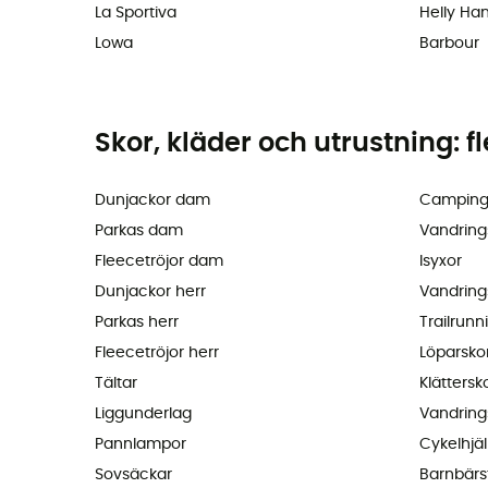
La Sportiva
Helly Ha
Lowa
Barbour
Skor, kläder och utrustning: f
Dunjackor dam
Camping
Parkas dam
Vandring
Fleecetröjor dam
Isyxor
Dunjackor herr
Vandring
Parkas herr
Trailrunn
Fleecetröjor herr
Löparsko
Tältar
Klättersk
Liggunderlag
Vandring
Pannlampor
Cykelhjä
Sovsäckar
Barnbärs