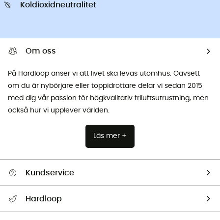
Koldioxidneutralitet
Om oss
På Hardloop anser vi att livet ska levas utomhus. Oavsett
om du är nybörjare eller toppidrottare delar vi sedan 2015
med dig vår passion för högkvalitativ friluftsutrustning, men
också hur vi upplever världen.
Läs mer +
Kundservice
Hjälp & Kontakt
Hardloop
Spåra mitt paket
Vilka är vi?