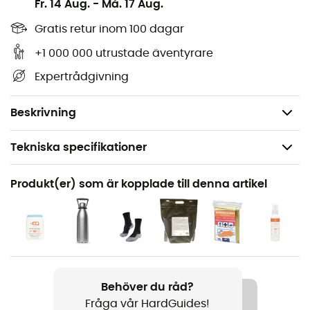
Fr. 14 Aug.
-
Må. 17 Aug.
vägarna i Gorges De L'Ardêche.Bourg-Saint-
Andéol.Vallon-Pont-D'Arc och upptäcka dess många
Gratis retur inom 100 dagar
skatter: höjder, vattendrag, övernattningsställen och
+1 000 000 utrustade äventyrare
andra anmärkningsvärda platser... Utöver din
Expertrådgivning
orienteringsförmåga anser vi därför att denna
vandringskarta från IGN är oumbärlig i din ryggsäck och
i dina händer!
Beskrivning
Tekniska specifikationer
Rekommenderad för
Produkt(er) som är kopplade till denna artikel
Vandring / Vandring / Resa
Produktnamn
Gorges De L'Ardêche.Bourg-Saint-Andéol.Vallon-
Pont-D'Arc
Behöver du råd?
Språk
Fråga vår HardGuides!