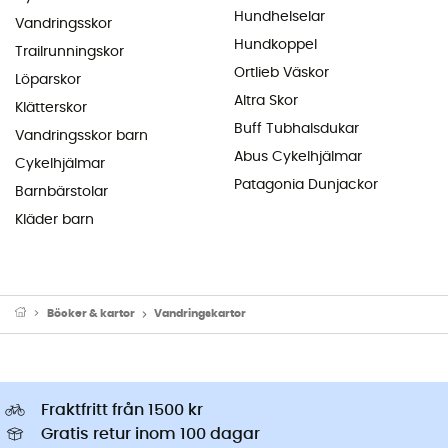
Hundhelselar
Vandringsskor
Hundkoppel
Trailrunningskor
Ortlieb Väskor
Löparskor
Altra Skor
Klätterskor
Buff Tubhalsdukar
Vandringsskor barn
Abus Cykelhjälmar
Cykelhjälmar
Patagonia Dunjackor
Barnbärstolar
Kläder barn
Böcker & kartor
Vandringskartor
Fraktfritt från 1500 kr
Gratis retur inom 100 dagar