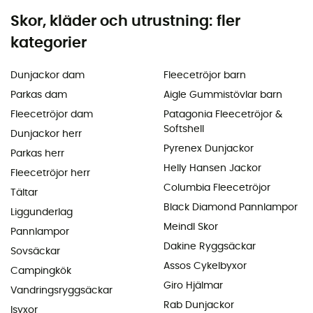
Skor, kläder och utrustning: fler
kategorier
Dunjackor dam
Fleecetröjor barn
Parkas dam
Aigle Gummistövlar barn
Fleecetröjor dam
Patagonia Fleecetröjor &
Softshell
Dunjackor herr
Pyrenex Dunjackor
Parkas herr
Helly Hansen Jackor
Fleecetröjor herr
Columbia Fleecetröjor
Tältar
Black Diamond Pannlampor
Liggunderlag
Meindl Skor
Pannlampor
Dakine Ryggsäckar
Sovsäckar
Assos Cykelbyxor
Campingkök
Giro Hjälmar
Vandringsryggsäckar
Rab Dunjackor
Isyxor