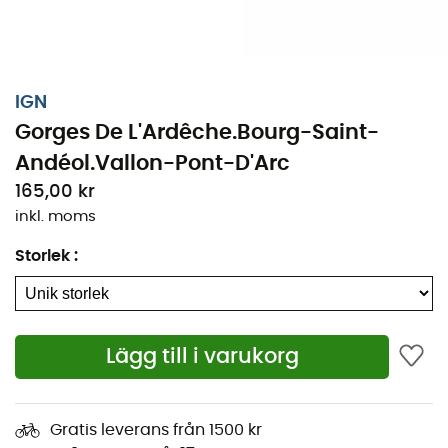
IGN
Gorges De L'Ardêche.Bourg-Saint-
Andéol.Vallon-Pont-D'Arc
165,00 kr
inkl. moms
Storlek
:
Oavsett om det handlar om några kilometer eller en
lång expedition, kommer den topografiska kartan IGN
Gorges De L'Ardêche.Bourg-Saint-Andéol.Vallon-Pont-
Lägg till i varukorg
D'Arc att vara en ovärderlig följeslagare för att
förbereda och uppleva ditt äventyr. Med hög precision
innehåller denna IGN-karta (skala 1:25 000) alla
Gratis leverans från 1500 kr
nödvändiga detaljer för att navigera på stigarna och