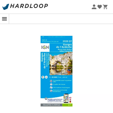
Sommarerbjudanden 🔥 -5 % EXTRA vid köp av 2 produkter*
kod Summer5