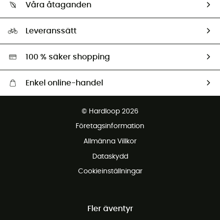
Retur & återbetalning
Våra åtaganden
HardGuides
Storleksguide
Vårt fotavtryck
Ambassadörer
Leveranssätt
Second hand
Miljöanpassat urval
100 % säker shopping
Enkel online-handel
Fraktfritt från 1500 kr
© Hardloop 2026
Gratis retur inom 100 dagar
Företagsinformation
Gratis kundservice
Allmänna Villkor
Dataskydd
Cookieinställningar
Fler äventyr