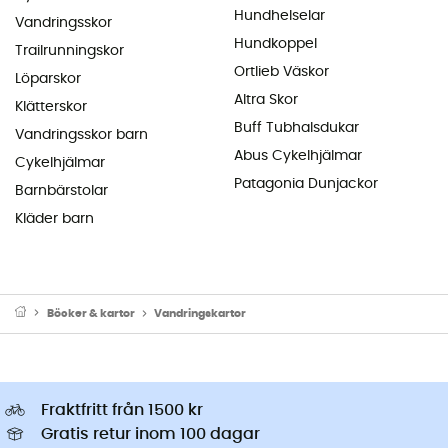
Hundhelselar
Vandringsskor
Hundkoppel
Trailrunningskor
Ortlieb Väskor
Löparskor
Altra Skor
Klätterskor
Buff Tubhalsdukar
Vandringsskor barn
Abus Cykelhjälmar
Cykelhjälmar
Patagonia Dunjackor
Barnbärstolar
Kläder barn
Böcker & kartor
Vandringskartor
Fraktfritt från 1500 kr
Gratis retur inom 100 dagar