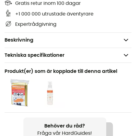
stigar och vägar i Basse Terre - Soufrière - Les Saintes
Gratis retur inom 100 dagar
och upptäcka dess många rikedomar: höjder,
+1 000 000 utrustade äventyrare
vattendrag, stugor och andra anmärkningsvärda
Expertrådgivning
platser... Utöver din orienteringsförmåga är denna
vandringskarta från IGN enligt oss därför oumbärlig i din
ryggsäck och i dina händer!
Beskrivning
Tekniska specifikationer
Rekommenderad för
Produkt(er) som är kopplade till denna artikel
Vandring / Vandring / Resa
Produktnamn
Basse Terre - Soufrière - Les Saintes
Språk
Franska
Behöver du råd?
Fråga vår HardGuides!