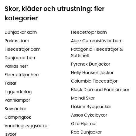
Skor, kläder och utrustning: fler
kategorier
Dunjackor dam
Fleecetröjor barn
Parkas dam
Aigle Gummistövlar barn
Fleecetröjor dam
Patagonia Fleecetröjor &
Softshell
Dunjackor herr
Pyrenex Dunjackor
Parkas herr
Helly Hansen Jackor
Fleecetröjor herr
Columbia Fleecetröjor
Tältar
Black Diamond Pannlampor
Liggunderlag
Meindl Skor
Pannlampor
Dakine Ryggsäckar
Sovsäckar
Assos Cykelbyxor
Campingkök
Giro Hjälmar
Vandringsryggsäckar
Rab Dunjackor
Isyxor