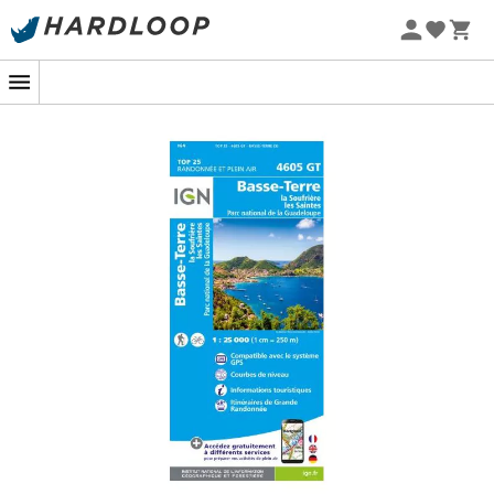
Sommarerbjudanden 🔥 -5 % EXTRA vid köp av 2 produkter*
kod Summer5