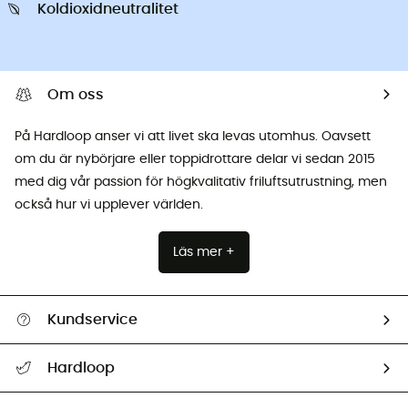
Koldioxidneutralitet
Om oss
På Hardloop anser vi att livet ska levas utomhus. Oavsett
om du är nybörjare eller toppidrottare delar vi sedan 2015
med dig vår passion för högkvalitativ friluftsutrustning, men
också hur vi upplever världen.
Läs mer +
Kundservice
Hjälp & Kontakt
Hardloop
Spåra mitt paket
Vilka är vi?