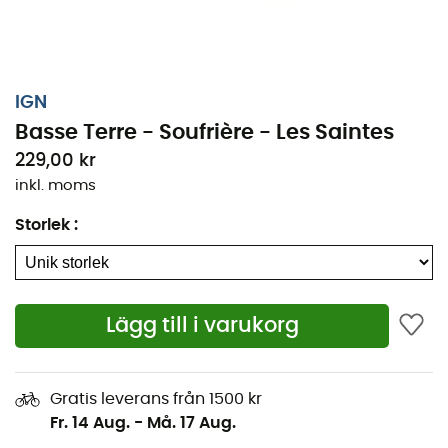
IGN
Basse Terre - Soufrière - Les Saintes
229,00 kr
inkl. moms
Storlek
:
Oavsett om det handlar om några kilometer eller en
Lägg till i varukorg
lång upptäcktsfärd, kommer den topografiska kartan
IGN Basse Terre - Soufrière - Les Saintes att vara en
ovärderlig allierad för att förbereda och uppleva ditt
Gratis leverans från 1500 kr
äventyr. Denna mycket exakta IGN-karta (skala 1:25 000)
Fr. 14 Aug.
-
Må. 17 Aug.
innehåller alla nödvändiga detaljer för att navigera på