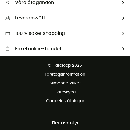
Retur & återbetalning
Våra åtaganden
HardGuides
Storleksguide
Vårt fotavtryck
Ambassadörer
Leveranssätt
Second hand
Miljöanpassat urval
100 % säker shopping
Enkel online-handel
Fraktfritt från 1500 kr
© Hardloop 2026
Gratis retur inom 100 dagar
Företagsinformation
Gratis kundservice
Allmänna Villkor
Dataskydd
Cookieinställningar
Fler äventyr