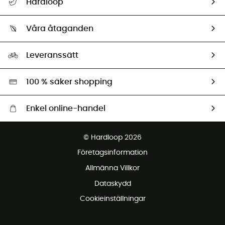
Hardloop
Spåra mitt paket
Vilka är vi?
Retur & återbetalning
Våra åtaganden
HardGuides
Storleksguide
Vårt fotavtryck
Ambassadörer
Leveranssätt
Second hand
Miljöanpassat urval
100 % säker shopping
Enkel online-handel
Fraktfritt från 1500 kr
© Hardloop 2026
Gratis retur inom 100 dagar
Företagsinformation
Gratis kundservice
Allmänna Villkor
Dataskydd
Cookieinställningar