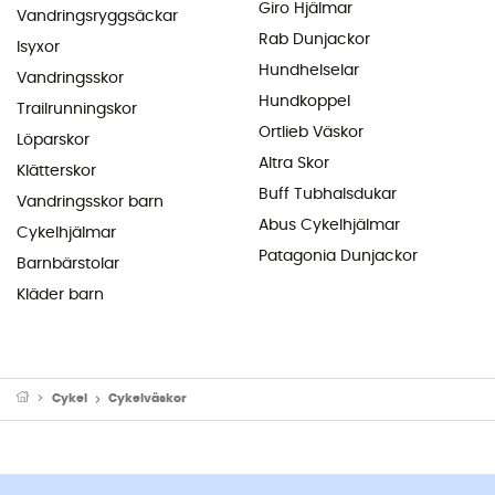
Giro Hjälmar
Vandringsryggsäckar
Rab Dunjackor
Isyxor
Hundhelselar
Vandringsskor
Hundkoppel
Trailrunningskor
Ortlieb Väskor
Löparskor
Altra Skor
Klätterskor
Buff Tubhalsdukar
Vandringsskor barn
Abus Cykelhjälmar
Cykelhjälmar
Patagonia Dunjackor
Barnbärstolar
Kläder barn
Cykel
Cykelväskor