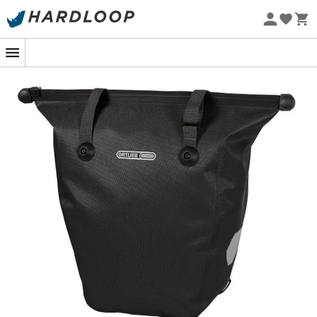
Sommarerbjudanden 🔥 -5 % EXTRA vid köp av 2 produkter*
kod Summer5
Ekodesignad