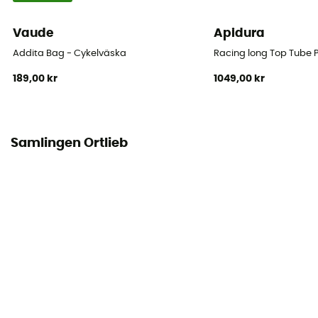
23 x 42 x 17 cm
Vaude
Apidura
Fästsystem
Addita Bag - Cykelväska
Racing long Top Tube
Quick-Lock 2.1
189,00 kr
1049,00 kr
Antal sovsäckar
Denna produkt innehåller 1 påse
Samlingen Ortlieb
Ortlieb IP-symbol
IP 54 - Skydd mot damm (inträngning i små mängder
möjlig) och mot stänk i alla riktningar
Reflekterande inslag
Ja
Placering av väska
Pakethållare