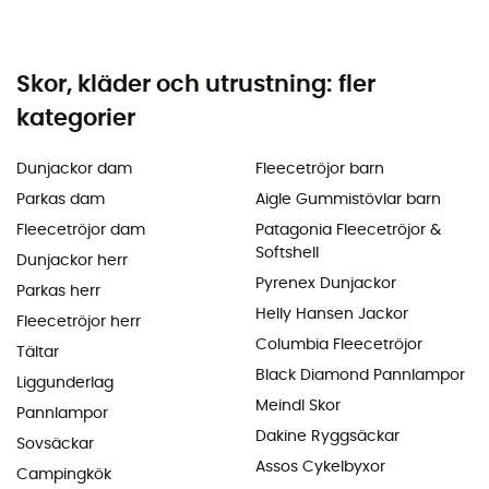
Skor, kläder och utrustning: fler
kategorier
Dunjackor dam
Fleecetröjor barn
Parkas dam
Aigle Gummistövlar barn
Fleecetröjor dam
Patagonia Fleecetröjor &
Softshell
Dunjackor herr
Pyrenex Dunjackor
Parkas herr
Helly Hansen Jackor
Fleecetröjor herr
Columbia Fleecetröjor
Tältar
Black Diamond Pannlampor
Liggunderlag
Meindl Skor
Pannlampor
Dakine Ryggsäckar
Sovsäckar
Assos Cykelbyxor
Campingkök