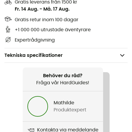
Gratis leverans från 1500 kr
Fr. 14 Aug.
-
Må. 17 Aug.
Gratis retur inom 100 dagar
+1 000 000 utrustade äventyrare
Expertrådgivning
Tekniska specifikationer
Rekommenderad för
Urban Cykel
Behöver du råd?
Fråga vår HardGuides!
Kön
Herr / Dam
Mathilde
Produktexpert
Vikt
860 g
Kontakta via meddelande