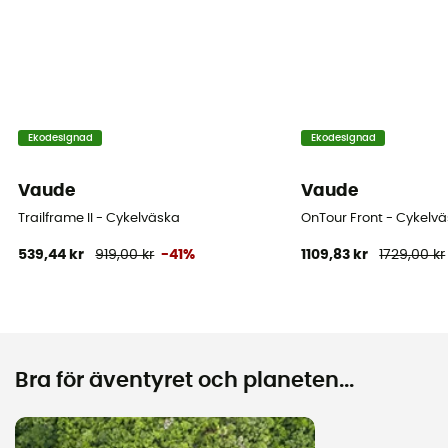
Ekodesignad
Ekodesignad
Vaude
Vaude
Trailframe II - Cykelväska
OnTour Front - Cykelvä
539,44 kr
919,00 kr
-41%
1109,83 kr
1729,00 kr
Bra för äventyret och planeten...