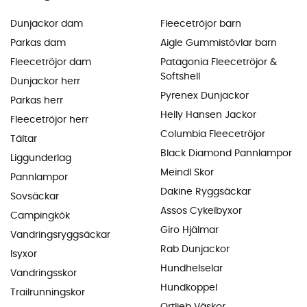
Dunjackor dam
Fleecetröjor barn
Parkas dam
Aigle Gummistövlar barn
Fleecetröjor dam
Patagonia Fleecetröjor &
Softshell
Dunjackor herr
Pyrenex Dunjackor
Parkas herr
Helly Hansen Jackor
Fleecetröjor herr
Columbia Fleecetröjor
Tältar
Black Diamond Pannlampor
Liggunderlag
Meindl Skor
Pannlampor
Dakine Ryggsäckar
Sovsäckar
Assos Cykelbyxor
Campingkök
Giro Hjälmar
Vandringsryggsäckar
Rab Dunjackor
Isyxor
Hundhelselar
Vandringsskor
Hundkoppel
Trailrunningskor
Ortlieb Väskor