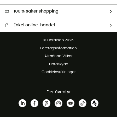
Second hand
Miljöanpassat urval
100 % säker shopping
Enkel online-handel
Fraktfritt från 1500 kr
© Hardloop 2026
Gratis retur inom 100 dagar
Företagsinformation
Gratis kundservice
Allmänna Villkor
Dataskydd
Cookieinställningar
Fler äventyr