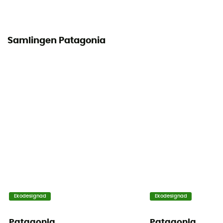
Samlingen Patagonia
Ekodesignad
Ekodesignad
Patagonia
Patagonia