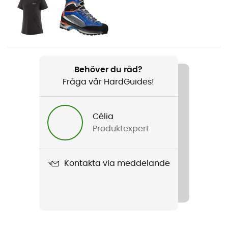
Kön
Dam
Vikt
Behöver du råd?
323 g
Fråga vår HardGuides!
Produktnamn
Altvia Alpine Pants
Célia
Produktexpert
Vattenavvisande
Ja
Kontakta via meddelande
Egenskaper
Sans PFC
Regntäthet
Vattenavvisande