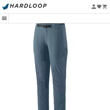
Sommarerbjudanden 🔥 -5 % EXTRA vid köp av 2 produkter*
kod Summer5
Ekodesignad
Om du letar efter den perfekta
vandringsbyxan
för
höga berg och klippiga stigar, är
Altvia Alpine Pants
för