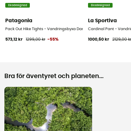
Ekodesignad
Ekodesignad
Patagonia
La Sportiva
Pack Out Hike Tights - Vandringsbyxa Dam
Cardinal Pant - Vandr
573,12 kr
1299,00 kr
-55%
1000,60 kr
2129,00 k
Bra för äventyret och planeten...