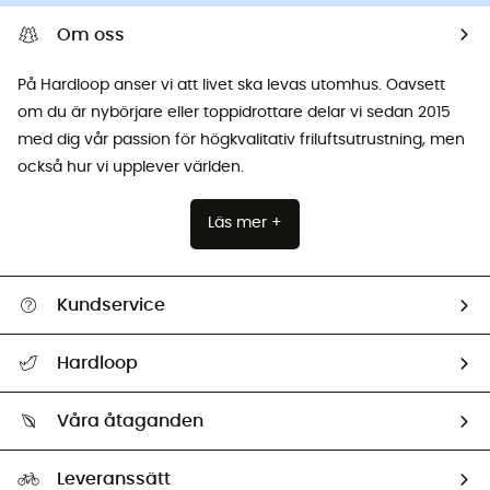
Om oss
På Hardloop anser vi att livet ska levas utomhus. Oavsett
om du är nybörjare eller toppidrottare delar vi sedan 2015
med dig vår passion för högkvalitativ friluftsutrustning, men
också hur vi upplever världen.
Läs mer +
Kundservice
Hjälp & Kontakt
Hardloop
Spåra mitt paket
Vilka är vi?
Retur & återbetalning
Våra åtaganden
HardGuides
Storleksguide
Vårt fotavtryck
Ambassadörer
Leveranssätt