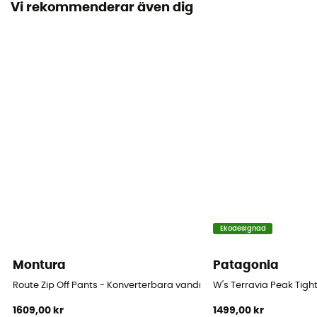
Vi rekommenderar även dig
Skärning
Justerad
Märke
Fair Trade Certified™ / Fair Wear Foundation / PFC-
Free
Stängningssystem
Dragkedja
Fickor
2 fickor / 4 taskuja
Ekodesignad
Material
Montura
Patagonia
86% polyester recyclé et 14% élasthanne
Route Zip Off Pants - Konverterbara vandringsbyxa - Dam
W's Terravia Peak Tig
1609,00 kr
1499,00 kr