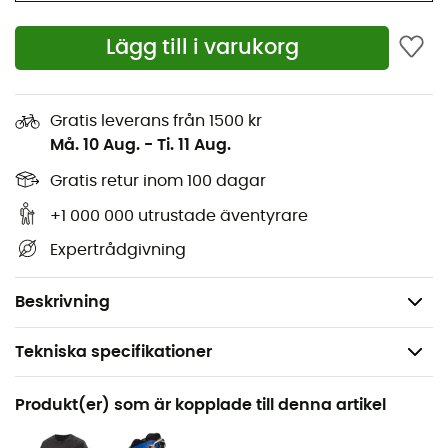
Förformad skärning idealisk för långa vandringar
Lägg till i varukorg
Långvarig komfort under en sele
Snygg midja med dragkedja och justerbart bälte
Säkra frontfickor
Gratis leverans från 1500 kr
Må. 10 Aug.
-
Ti. 11 Aug.
Dragkedjeficka på höger lår
Förstärkningar på insidan av benen
Gratis retur inom 100 dagar
Justerbara anklar
+1 000 000 utrustade äventyrare
Fair Trade Certified tillverkning
Expertrådgivning
Tillverkad i Vietnam
Vikt: 323 g
Beskrivning
Tekniska specifikationer
Rekommenderad för
Produkt(er) som är kopplade till denna artikel
Vandring / Klättring / Vandring / Bergsbestigning /
Multi-aktivitet