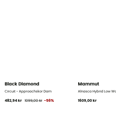
Sulans styvhet
Normal
Förstärkningar
Ja
Mellanliggande sula
EVA
Yttersula
BlackLabel-Street
Stavens höjd
Låg stav
Black Diamond
Mammut
Circuit - Approachskor Dam
Alnasca Hybrid Low W
Stängningssystem
482,94 kr
1099,00 kr
-56%
1609,00 kr
Snören
Stavens material