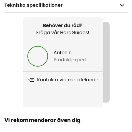
Tekniska specifikationer
Rekommenderad för
Vandring / Klättring / Närmar sig promenad / Den
Behöver du råd?
dagliga
Fråga vår HardGuides!
Kön
Antonin
Dam
Produktexpert
Vikt
2 x 237.5 g
Kontakta via meddelande
Produktnamn
Session Suede
Regntäthet
Nej
Vi rekommenderar även dig