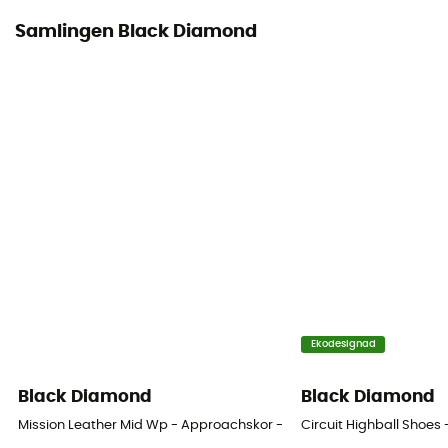
Mocka
Samlingen Black Diamond
Skydd
Tår
Tekniska egenskaper hos plagget
Andas
Climbing zone
Ja
Ekodesignad
Black Diamond
Black Diamond
Mission Leather Mid Wp - Approachskor - Dam
Circuit Highball Shoe