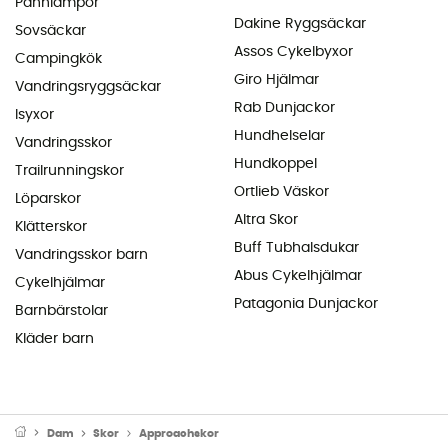
Pannlampor
Dakine Ryggsäckar
Sovsäckar
Assos Cykelbyxor
Campingkök
Giro Hjälmar
Vandringsryggsäckar
Rab Dunjackor
Isyxor
Hundhelselar
Vandringsskor
Hundkoppel
Trailrunningskor
Ortlieb Väskor
Löparskor
Altra Skor
Klätterskor
Buff Tubhalsdukar
Vandringsskor barn
Abus Cykelhjälmar
Cykelhjälmar
Patagonia Dunjackor
Barnbärstolar
Kläder barn
Dam
Skor
Approachskor