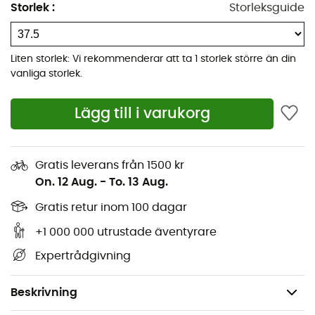
Suede
många möjligheter att fästa dem på din
Storlek
:
Storleksguide
ryggsäck när du går från stigen till klippan.
Fodrad överdel i hållbar mocka av hög kvalitet
Liten storlek: Vi rekommenderar att ta 1 storlek större än din
Black Diamond BlackLabel-Street-gummisula med
vanliga storlek.
bra grepp
Ultrabekväm formgjuten EVA-mellansula
Lägg till i varukorg
Gummiförstärkning vid tårna
Främre och övre konstruktion inspirerad av
Gratis leverans från 1500 kr
klätterskor
On. 12 Aug.
-
To. 13 Aug.
Bekväm strumpliknande passform
Gratis retur inom 100 dagar
Elastisk hälrem som är lätt att ta på/av för både
inomhus- och utomhusbruk
+1 000 000 utrustade äventyrare
Remöglor som erbjuder olika fästningsmöjligheter
Expertrådgivning
på din ryggsäck
Vikt: 2 x 241 g
Beskrivning