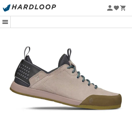
Sommarerbjudanden 🔥 -5 % EXTRA vid köp av 2 produkter*
kod Summer5
-5% Extra - Kod Summer5