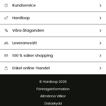
Kundservice
Hjälp & Kontakt
Hardloop
Spåra mitt paket
Vilka är vi?
Retur & återbetalning
Våra åtaganden
HardGuides
Storleksguide
Vårt fotavtryck
Ambassadörer
Leveranssätt
Second hand
Miljöanpassat urval
100 % säker shopping
Enkel online-handel
Fraktfritt från 1500 kr
© Hardloop 2026
Gratis retur inom 100 dagar
Företagsinformation
Gratis kundservice
Allmänna Villkor
Dataskydd