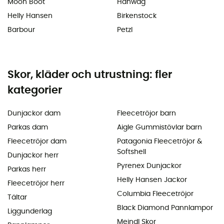
Moon Boot
Hanwag
Helly Hansen
Birkenstock
Barbour
Petzl
Skor, kläder och utrustning: fler
kategorier
Dunjackor dam
Fleecetröjor barn
Parkas dam
Aigle Gummistövlar barn
Fleecetröjor dam
Patagonia Fleecetröjor &
Softshell
Dunjackor herr
Pyrenex Dunjackor
Parkas herr
Helly Hansen Jackor
Fleecetröjor herr
Columbia Fleecetröjor
Tältar
Black Diamond Pannlampor
Liggunderlag
Meindl Skor