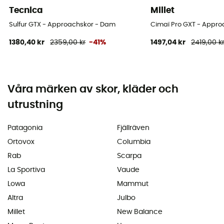
Tecnica
Millet
Sulfur GTX - Approachskor - Dam
Cimaï Pro GXT - Appr
1380,40 kr
2359,00 kr
-41%
1497,04 kr
2419,00 k
Våra märken av skor, kläder och
utrustning
Patagonia
Fjällräven
Ortovox
Columbia
Rab
Scarpa
La Sportiva
Vaude
Lowa
Mammut
Altra
Julbo
Millet
New Balance