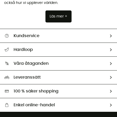
också hur vi upplever världen.
Läs mer +
Kundservice
Hjälp & Kontakt
Hardloop
Spåra mitt paket
Vilka är vi?
Retur & återbetalning
Våra åtaganden
HardGuides
Storleksguide
Vårt fotavtryck
Ambassadörer
Leveranssätt
Second hand
Miljöanpassat urval
100 % säker shopping
Enkel online-handel
Fraktfritt från 1500 kr