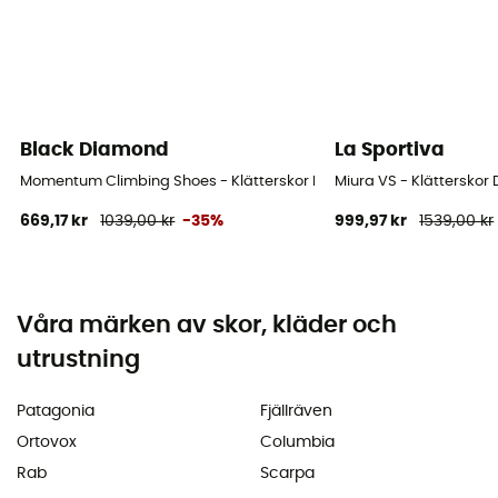
Black Diamond
La Sportiva
Momentum Climbing Shoes - Klätterskor Dam
Miura VS - Klätterskor
669,17 kr
1039,00 kr
-35%
999,97 kr
1539,00 kr
Våra märken av skor, kläder och
utrustning
Patagonia
Fjällräven
Ortovox
Columbia
Rab
Scarpa