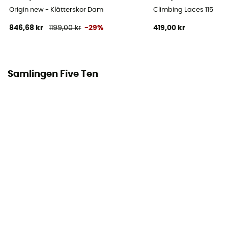
Origin new - Klätterskor Dam
Climbing Laces 115
846,68 kr
1199,00 kr
-29%
419,00 kr
Samlingen Five Ten