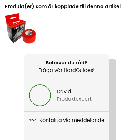
Rekommenderad för
Produkt(er) som är kopplade till denna artikel
Klättring / Sportklättring
Kön
Dam
Produktnamn
Niad Vcs
Behöver du råd?
Fråga vår HardGuides!
Egenskaper
Toukkari
David
Sulans styvhet
Produktexpert
Medel
Yttersula
Kontakta via meddelande
Stealth / Gummi