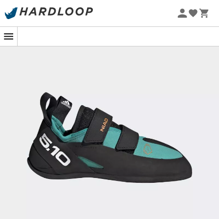
Sommarerbjudanden 🔥 -5 % EXTRA vid köp av 2 produkter*
kod Summer5
-5% Extra - Kod Summer5