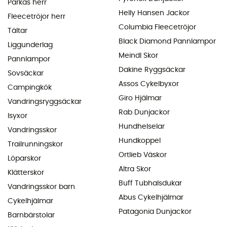
Parkas herr
Helly Hansen Jackor
Fleecetröjor herr
Columbia Fleecetröjor
Tältar
Black Diamond Pannlampor
Liggunderlag
Meindl Skor
Pannlampor
Dakine Ryggsäckar
Sovsäckar
Assos Cykelbyxor
Campingkök
Giro Hjälmar
Vandringsryggsäckar
Rab Dunjackor
Isyxor
Hundhelselar
Vandringsskor
Hundkoppel
Trailrunningskor
Ortlieb Väskor
Löparskor
Altra Skor
Klätterskor
Buff Tubhalsdukar
Vandringsskor barn
Abus Cykelhjälmar
Cykelhjälmar
Patagonia Dunjackor
Barnbärstolar