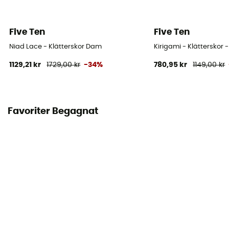
Five Ten
Five Ten
Niad Lace - Klätterskor Dam
Kirigami - Klätterskor
1129,21 kr
1729,00 kr
-34%
780,95 kr
1149,00 kr
Favoriter Begagnat