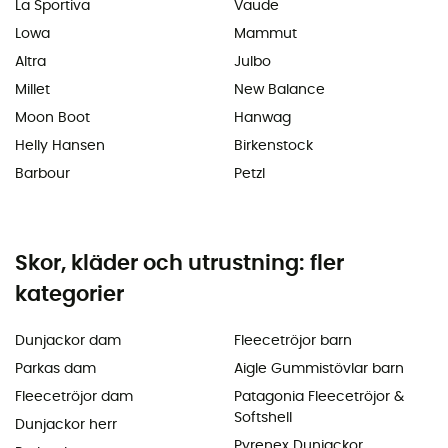
La Sportiva
Vaude
Lowa
Mammut
Altra
Julbo
Millet
New Balance
Moon Boot
Hanwag
Helly Hansen
Birkenstock
Barbour
Petzl
Skor, kläder och utrustning: fler
kategorier
Dunjackor dam
Fleecetröjor barn
Parkas dam
Aigle Gummistövlar barn
Fleecetröjor dam
Patagonia Fleecetröjor &
Softshell
Dunjackor herr
Pyrenex Dunjackor