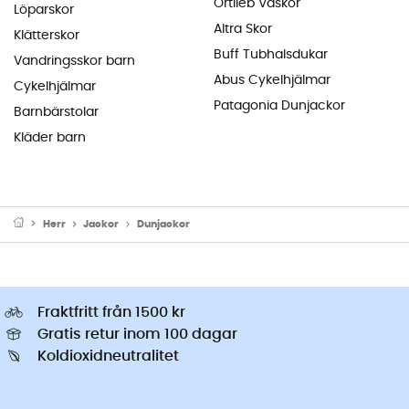
Ortlieb Väskor
Löparskor
Altra Skor
Klätterskor
Buff Tubhalsdukar
Vandringsskor barn
Abus Cykelhjälmar
Cykelhjälmar
Patagonia Dunjackor
Barnbärstolar
Kläder barn
Herr
Jackor
Dunjackor
Fraktfritt från 1500 kr
Gratis retur inom 100 dagar
Koldioxidneutralitet