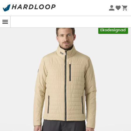
Sommarerbjudanden 🔥 -5 % EXTRA vid köp av 2 produkter*
kod Summer5
-5% Extra - Kod Summer5
Ekodesignad