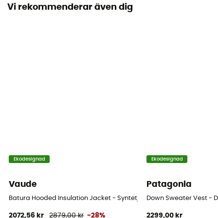
Vi rekommenderar även dig
Regntäthet
Vattenavvisande
Vindtät
Ja
Skärning
Standard
Märke
Bluesign / Återvunnen / PFC-Free
Stängningssystem
Ekodesignad
Ekodesignad
Dragkedja
Vaude
Patagonia
Kapuschong
Batura Hooded Insulation Jacket - Syntetjacka - Herr
Down Sweater Vest - D
Nej
2072,56 kr
2879,00 kr
-28%
2299,00 kr