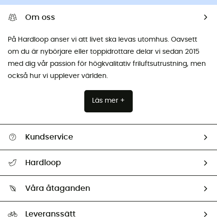
Om oss
På Hardloop anser vi att livet ska levas utomhus. Oavsett
om du är nybörjare eller toppidrottare delar vi sedan 2015
med dig vår passion för högkvalitativ friluftsutrustning, men
också hur vi upplever världen.
Läs mer +
Kundservice
Hjälp & Kontakt
Hardloop
Spåra mitt paket
Vilka är vi?
Retur & återbetalning
Våra åtaganden
HardGuides
Storleksguide
Vårt fotavtryck
Ambassadörer
Leveranssätt