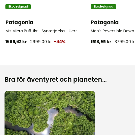
Ekodesignad
Ekodesignad
Patagonia
Patagonia
M's Micro Puff Jkt - Syntetjacka - Herr
Men's Reversible Down 
1665,62 kr
2999,00 kr
-44%
1518,95 kr
3799,00 k
Bra för äventyret och planeten...