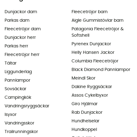
Dunjackor dam
Fleecetröjor barn
Parkas dam
Aigle Gummistövlar barn
Fleecetröjor dam
Patagonia Fleecetröjor &
Softshell
Dunjackor herr
Pyrenex Dunjackor
Parkas herr
Helly Hansen Jackor
Fleecetröjor herr
Columbia Fleecetröjor
Tältar
Black Diamond Pannlampor
Liggunderlag
Meindl Skor
Pannlampor
Dakine Ryggsäckar
Sovsäckar
Assos Cykelbyxor
Campingkök
Giro Hjälmar
Vandringsryggsäckar
Rab Dunjackor
Isyxor
Hundhelselar
Vandringsskor
Hundkoppel
Trailrunningskor