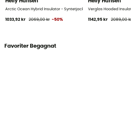
Helly Hansen
Helly Hansen
Arctic Ocean Hybrid Insulator - Syntetjacka - Herr
Verglas Hooded Insulat
1033,92 kr
2069,00 kr
-50%
1142,95 kr
2089,00 k
Favoriter Begagnat