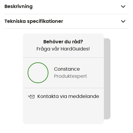
axlarna
Beskrivning
Tekniska specifikationer
Rekommenderad för
Den dagliga / Nautisk sport / Multi-aktivitet
Behöver du råd?
Fråga vår HardGuides!
Kön
Herr
Constance
Produktexpert
Vikt
500 g
Kontakta via meddelande
Produktnamn
Crew Insulator Jacket 2.0
Använd teknologi
Primaloft® Black