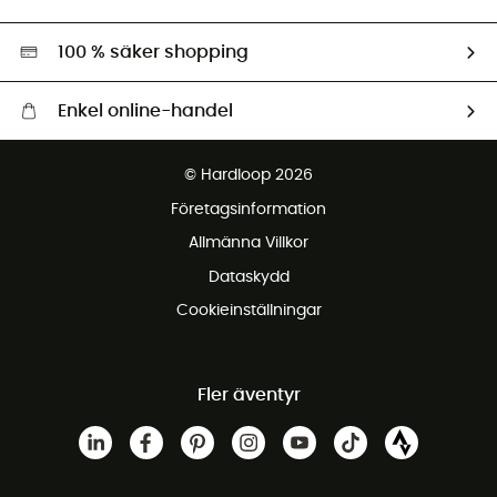
Second hand
Miljöanpassat urval
100 % säker shopping
Enkel online-handel
Fraktfritt från 1500 kr
© Hardloop 2026
Gratis retur inom 100 dagar
Företagsinformation
Gratis kundservice
Allmänna Villkor
Dataskydd
Cookieinställningar
Fler äventyr