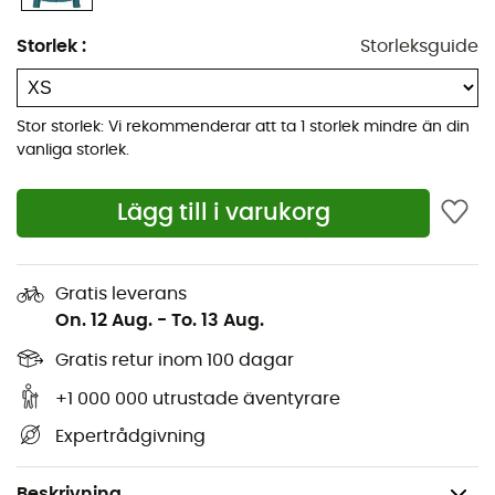
YKK® AquaGuard® Vislon dragkedja framtill med
Storlek
:
Storleksguide
invändigt stormskydd
2 YKK® AquaGuard® handfickor med intern
fästklämma
Stor storlek: Vi rekommenderar att ta 1 storlek mindre än din
YKK® AquaGuard® tvåvägs ventilationsdragkedjor
vanliga storlek.
under armarna
Justerbara manschetter med kardborreband
Lägg till i varukorg
Elastisk dragsko i fåll och midja med
enhandsjustering
Gratis leverans
Reflekterande märkning på bröstet och baksidan
On. 12 Aug.
-
To. 13 Aug.
Huvudmaterial: Vattentät GORE-TEX 3-Lager (70D),
återvunnet yttertyg
Gratis retur inom 100 dagar
HH: 28 000 mm / RET< 9
+1 000 000 utrustade äventyrare
Passform: Rak
Expertrådgivning
Längd mitt bak (Storlek 10): 70 cm
Vikt: 468g (S)
Beskrivning