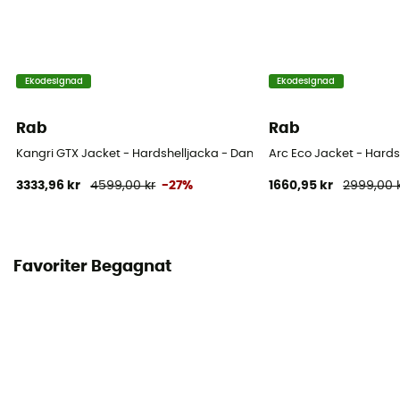
Ekodesignad
Ekodesignad
Rab
Rab
Kangri GTX Jacket - Hardshelljacka - Dam
Arc Eco Jacket - Hard
3333,96 kr
4599,00 kr
-27%
1660,95 kr
2999,00 
Favoriter Begagnat