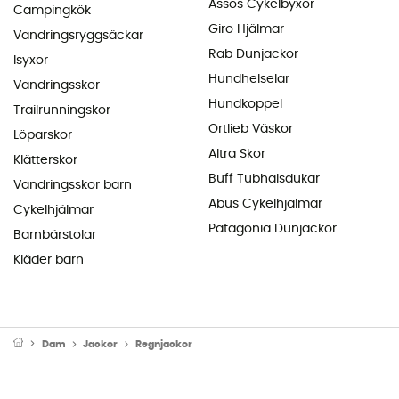
Assos Cykelbyxor
Campingkök
Giro Hjälmar
Vandringsryggsäckar
Rab Dunjackor
Isyxor
Hundhelselar
Vandringsskor
Hundkoppel
Trailrunningskor
Ortlieb Väskor
Löparskor
Altra Skor
Klätterskor
Buff Tubhalsdukar
Vandringsskor barn
Abus Cykelhjälmar
Cykelhjälmar
Patagonia Dunjackor
Barnbärstolar
Kläder barn
Dam
Jackor
Regnjackor