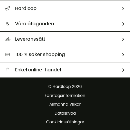
Hjälp & Kontakt
Hardloop
Spåra mitt paket
Vilka är vi?
Retur & återbetalning
Våra åtaganden
HardGuides
Storleksguide
Vårt fotavtryck
Ambassadörer
Leveranssätt
Second hand
Miljöanpassat urval
100 % säker shopping
Enkel online-handel
Fraktfritt från 1500 kr
© Hardloop 2026
Gratis retur inom 100 dagar
Företagsinformation
Gratis kundservice
Allmänna Villkor
Dataskydd
Cookieinställningar