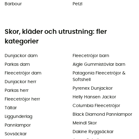
Barbour
Petzl
Skor, kläder och utrustning: fler
kategorier
Dunjackor dam
Fleecetröjor barn
Parkas dam
Aigle Gummistövlar barn
Fleecetröjor dam
Patagonia Fleecetröjor &
Softshell
Dunjackor herr
Pyrenex Dunjackor
Parkas herr
Helly Hansen Jackor
Fleecetröjor herr
Columbia Fleecetröjor
Tältar
Black Diamond Pannlampor
Liggunderlag
Meindl Skor
Pannlampor
Dakine Ryggsäckar
Sovsäckar