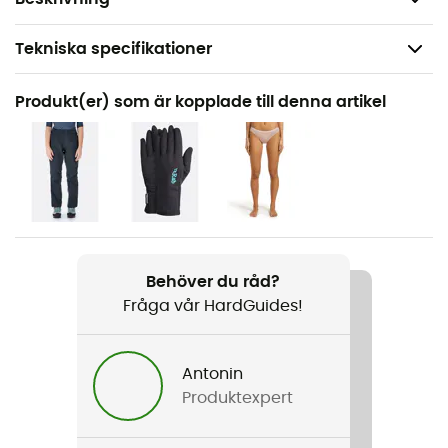
Tekniska specifikationer
Rekommenderad för
Produkt(er) som är kopplade till denna artikel
Vandring / Bergsbestigning
Kön
Dam
Vikt
468 g
Behöver du råd?
Fråga vår HardGuides!
Produktnamn
Kangri GTX Jacket
Antonin
Plaggets konstruktion
Produktexpert
3 lager