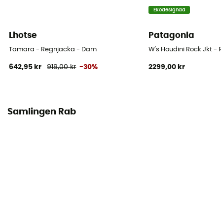
Kapuschong
Ekodesignad
Ja
Lhotse
Patagonia
Fickor
2 fickor
Tamara - Regnjacka - Dam
W's Houdini Rock Jkt 
642,95 kr
919,00 kr
-30%
2299,00 kr
Ventilationsdragkedjor
Ja
Samlingen Rab