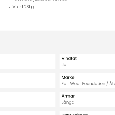
Vikt: 1 231 g
Vindtät
Ja
Märke
Fair Wear Foundation / Å
Ärmar
Långa