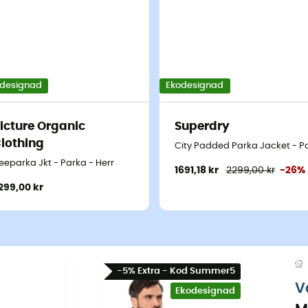
designad
Ekodesignad
icture Organic
Superdry
lothing
City Padded Parka Jacket - Pa
eeparka Jkt - Parka - Herr
1691,18 kr
2299,00 kr
-26%
299,00 kr
-5% Extra - Kod Summer5
V
Ekodesignad