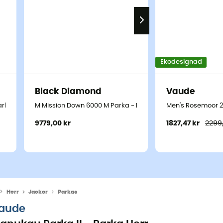
Ekodesignad
Black Diamond
Vaude
rka - Herr
M Mission Down 6000 M Parka - Parka - Herr
Men's Rosemoor 2L
9779,00 kr
1827,47 kr
2299,
Herr
Jackor
Parkas
aude