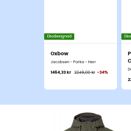
Ekodesignad
Eko
Oxbow
P
C
Jacobsen - Parka - Herr
D
1464,33 kr
2249,00 kr
-34%
2