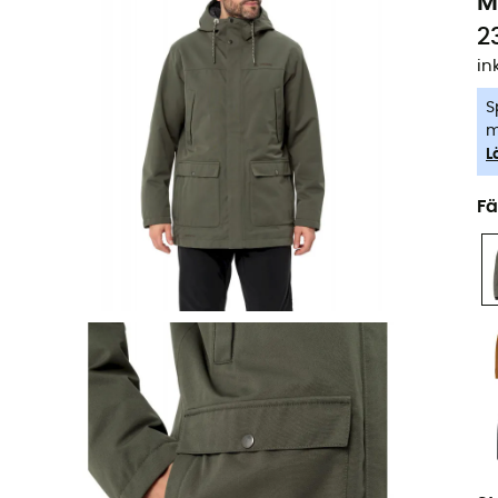
M
2
in
S
m
L
Fä