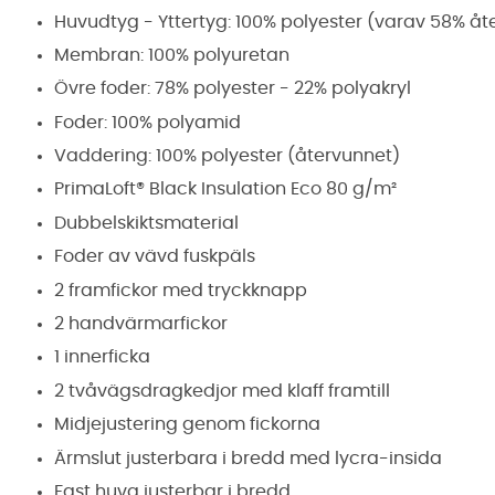
Huvudtyg - Yttertyg: 100% polyester (varav 58% åt
Membran: 100% polyuretan
Övre foder: 78% polyester - 22% polyakryl
Foder: 100% polyamid
Vaddering: 100% polyester (återvunnet)
PrimaLoft® Black Insulation Eco 80 g/m²
Dubbelskiktsmaterial
Foder av vävd fuskpäls
2 framfickor med tryckknapp
2 handvärmarfickor
1 innerficka
2 tvåvägsdragkedjor med klaff framtill
Midjejustering genom fickorna
Ärmslut justerbara i bredd med lycra-insida
Fast huva justerbar i bredd