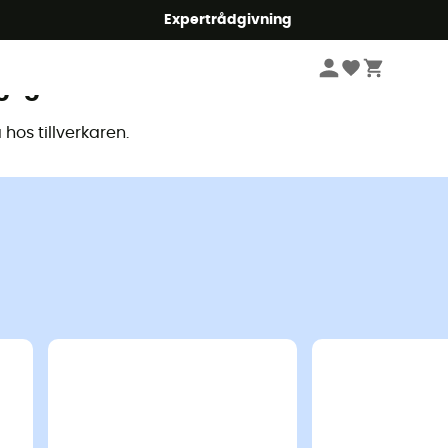
mmer5
Expertrådgivning
glig
hos tillverkaren.