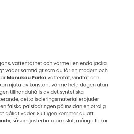
ans, vattentäthet och värme i en enda jacka.
igt väder samtidigt som du får en modern och
 är
Manukau Parka
vattentät, vindtät och
kan njuta av konstant värme hela dagen utan
ingen tillhandahålls av det syntetiska
terande, detta isoleringsmaterial erbjuder
en falska pälsfodringen på insidan en otrolig
t dåligt väder. Slutligen kommer du att
aude
, såsom justerbara ärmslut, många fickor