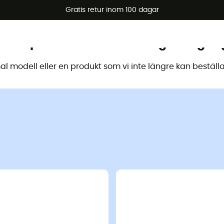
arerbjudanden 🔥 -5 % EXTRA vid köp av 2 produkter* kod Su
Gratis retur inom 100 dagar
 här produkten är inte längre tillgän
 modell eller en produkt som vi inte längre kan beställa 