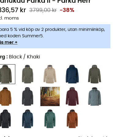
anukau Parka II - Parka Herr
336,57 kr
3799,00 kr
-38%
kl. moms
para 5 % vid köp av 2 produkter, utan minimiinköp,
ed koden Summer5.
äs mer +
rg
:
Black / Khaki