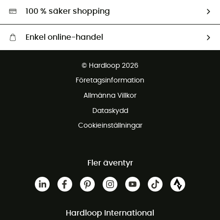
Miljöanpassat urval
100 % säker shopping
Enkel online-handel
Fraktfritt från 1500 kr
© Hardloop 2026
Gratis retur inom 100 dagar
Företagsinformation
Gratis kundservice
Allmänna Villkor
Dataskydd
Cookieinställningar
Fler äventyr
Hardloop International