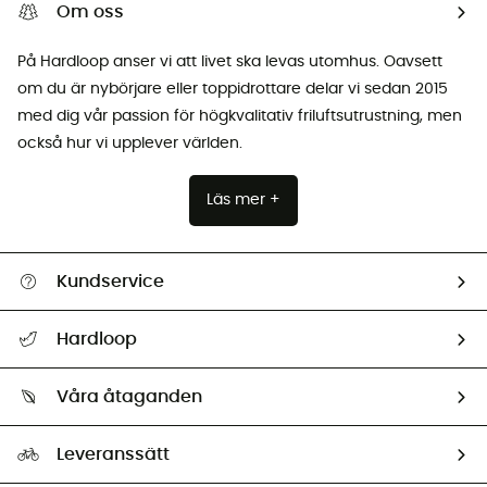
Om oss
På Hardloop anser vi att livet ska levas utomhus. Oavsett
om du är nybörjare eller toppidrottare delar vi sedan 2015
med dig vår passion för högkvalitativ friluftsutrustning, men
också hur vi upplever världen.
Läs mer +
Kundservice
Hjälp & Kontakt
Hardloop
Spåra mitt paket
Vilka är vi?
Retur & återbetalning
Våra åtaganden
HardGuides
Storleksguide
Vårt fotavtryck
Ambassadörer
Leveranssätt
Second hand