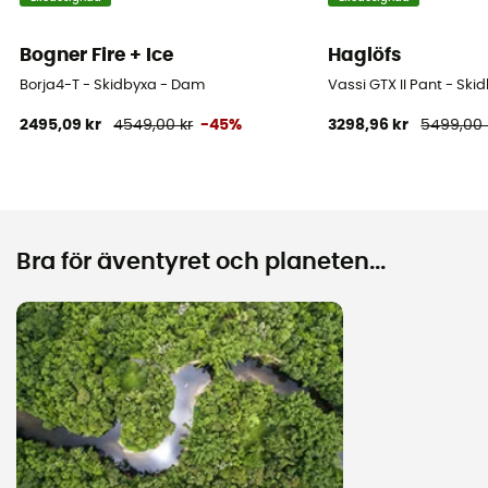
Bogner Fire + Ice
Haglöfs
Borja4-T - Skidbyxa - Dam
Vassi GTX II Pant - Sk
2495,09 kr
4549,00 kr
-45%
3298,96 kr
5499,00 
Bra för äventyret och planeten...