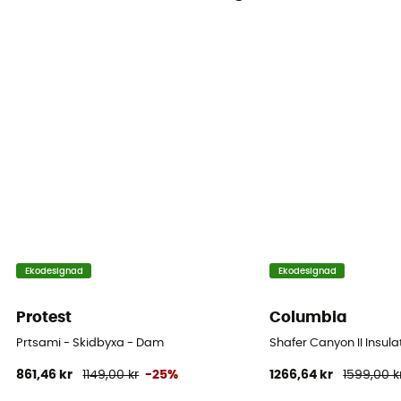
Vindtät
Ja
Märke
Fair Wear Foundation
Fickor
3 fickor
Material
100% Polyamide
Ekodesignad
Ekodesignad
MVTR (andningsnivå)
20 000 gr /m2 / 24 h
Protest
Columbia
Snödamasker
Prtsami - Skidbyxa - Dam
Shafer Canyon II Insul
Ja
861,46 kr
1149,00 kr
-25%
1266,64 kr
1599,00 k