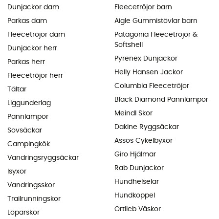
Dunjackor dam
Fleecetröjor barn
Parkas dam
Aigle Gummistövlar barn
Fleecetröjor dam
Patagonia Fleecetröjor &
Softshell
Dunjackor herr
Pyrenex Dunjackor
Parkas herr
Helly Hansen Jackor
Fleecetröjor herr
Columbia Fleecetröjor
Tältar
Black Diamond Pannlampor
Liggunderlag
Meindl Skor
Pannlampor
Dakine Ryggsäckar
Sovsäckar
Assos Cykelbyxor
Campingkök
Giro Hjälmar
Vandringsryggsäckar
Rab Dunjackor
Isyxor
Hundhelselar
Vandringsskor
Hundkoppel
Trailrunningskor
Ortlieb Väskor
Löparskor