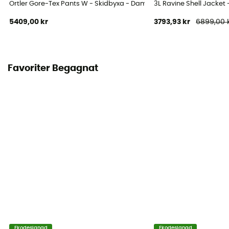
Ortler Gore-Tex Pants W - Skidbyxa - Dam
3L Ravine Shell Jacket 
5409,00 kr
3793,93 kr
6899,00 
Favoriter Begagnat
Ekodesignad
Ekodesignad