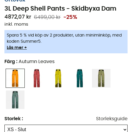
3L Deep Shell Pants - Skidbyxa Dam
Justerbar nederkant med optimerad kardborre
4872,07 kr
6499,00 kr
-25%
Bältesöglor
inkl. moms
1 höftficka
Spara 5 % vid köp av 2 produkter, utan minimiinköp, med
koden Summer5.
2 fickor med bred öppning på låren med liten
Läs mer +
integrerad karbinhake (för att säkra
lavinsändaren)
Färg
:
Autumn Leaves
Sido-ventilationsdragkedjor
MERINOS-insatser på områden känsliga för kyla
Förformade knän
Integrerade damasker
Storlek
:
Storleksguide
Vatten- och vindtät (minst 20.000 vattenpelare –
100 % vindtät)