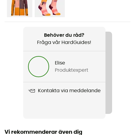
Kön
Dam
Vikt
Behöver du råd?
524 g
Fråga vår HardGuides!
Produktnamn
3L Deep Shell Pants
Elise
Produktexpert
Membran
Dermizax® EV
Kontakta via meddelande
Regntäthet
Ja
Nivå Schmerber
20 000 mm
Vi rekommenderar även dig