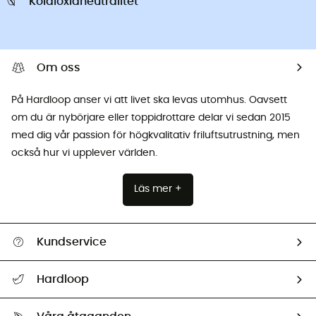
Koldioxidneutralitet
Om oss
På Hardloop anser vi att livet ska levas utomhus. Oavsett
om du är nybörjare eller toppidrottare delar vi sedan 2015
med dig vår passion för högkvalitativ friluftsutrustning, men
också hur vi upplever världen.
Läs mer +
Kundservice
Hjälp & Kontakt
Hardloop
Spåra mitt paket
Vilka är vi?
Retur & återbetalning