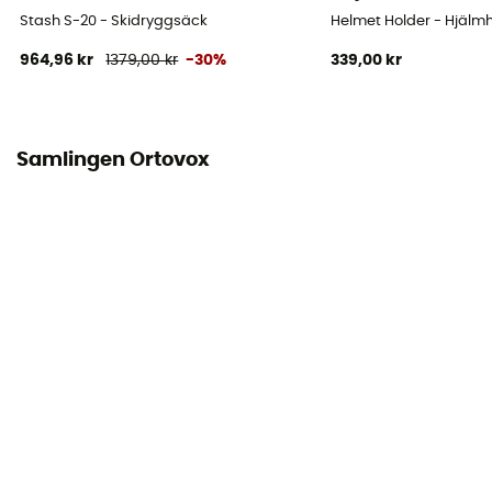
Stash S-20 - Skidryggsäck
Helmet Holder - Hjälmh
Material
964,96 kr
1379,00 kr
-30%
339,00 kr
100% Recycled Polyamide
Åtkomst till väskan
Front
Samlingen Ortovox
Egenskaper midjebälte
Ja
Egenskaper bröstremmar
Med visselpipa
Flaskhållare
Nej
Hjälmhängare
Nej