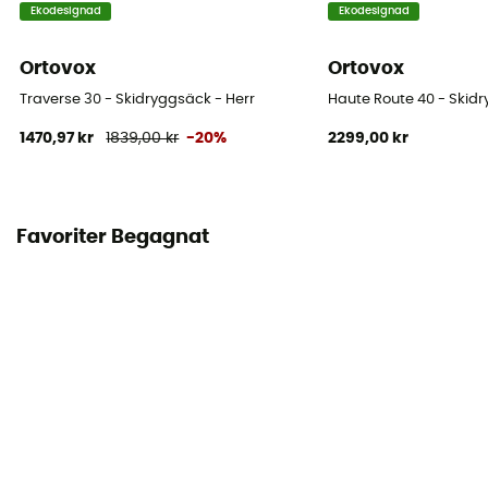
Ekodesignad
Ekodesignad
Bärande system
Ortovox
Ortovox
Shoulder straps
Traverse 30 - Skidryggsäck - Herr
Haute Route 40 - Skid
Kompressionsremmar
1470,97 kr
1839,00 kr
-20%
2299,00 kr
Nej
Fack
Säkerhetsmaterialfack
Favoriter Begagnat