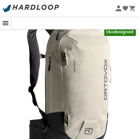
Sommarerbjudanden 🔥 -5 % EXTRA vid köp av 2 produkter*
kod Summer5
-5% Extra - Kod Summer5
Ekodesignad
Designad av
Ortovox
, har
skidryggsäcken Free Rider
22
utformats för att passa perfekt på din rygg och ge
dig
total rörelsefrihet
. Målet är att aldrig hindra dig
under dina engagerade åk.