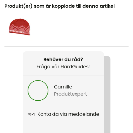
Rekommenderad för
Produkt(er) som är kopplade till denna artikel
Touring Skidåkning / Freeride Skidåkning
Kön
Herr / Dam
Produktnamn
Free Rider 22
Behöver du råd?
Fråga vår HardGuides!
Rephållare
Nej
Camille
Kompatibelt vätskesystem
Produktexpert
Ja
Stavhållare
Kontakta via meddelande
Ja