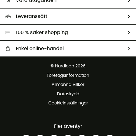
Våra åtaganden
HardGuides
Storleksguide
Vårt fotavtryck
Ambassadörer
Leveranssätt
Second hand
Miljöanpassat urval
100 % säker shopping
Enkel online-handel
Fraktfritt från 1500 kr
© Hardloop 2026
Gratis retur inom 100 dagar
Företagsinformation
Gratis kundservice
Allmänna Villkor
Dataskydd
Cookieinställningar
Fler äventyr