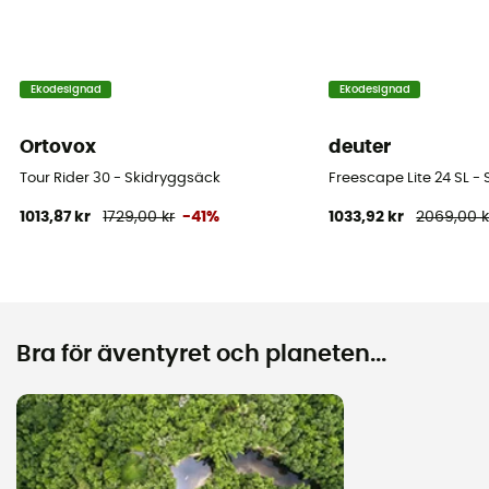
Ekodesignad
Ekodesignad
Ortovox
deuter
Tour Rider 30 - Skidryggsäck
Freescape Lite 24 SL -
1013,87 kr
1729,00 kr
-41%
1033,92 kr
2069,00 k
Bra för äventyret och planeten...