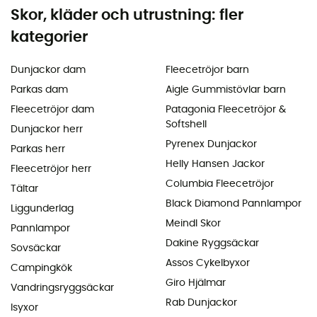
Skor, kläder och utrustning: fler
kategorier
Dunjackor dam
Fleecetröjor barn
Parkas dam
Aigle Gummistövlar barn
Fleecetröjor dam
Patagonia Fleecetröjor &
Softshell
Dunjackor herr
Pyrenex Dunjackor
Parkas herr
Helly Hansen Jackor
Fleecetröjor herr
Columbia Fleecetröjor
Tältar
Black Diamond Pannlampor
Liggunderlag
Meindl Skor
Pannlampor
Dakine Ryggsäckar
Sovsäckar
Assos Cykelbyxor
Campingkök
Giro Hjälmar
Vandringsryggsäckar
Rab Dunjackor
Isyxor