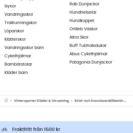
Rab Dunjackor
Isyxor
Hundhelselar
Vandringsskor
Hundkoppel
Trailrunningskor
Ortlieb Väskor
Löparskor
Altra Skor
Klätterskor
Buff Tubhalsdukar
Vandringsskor barn
Abus Cykelhjälmar
Cykelhjälmar
Patagonia Dunjackor
Barnbärstolar
Kläder barn
Vintersporter Kläder & Utrustning
Skid- och Snowboardtillbehör
Sk
Fraktfritt från 1500 kr