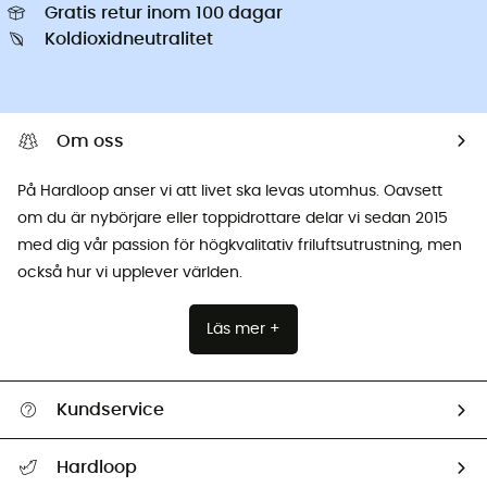
Gratis retur inom 100 dagar
Koldioxidneutralitet
Om oss
På Hardloop anser vi att livet ska levas utomhus. Oavsett
om du är nybörjare eller toppidrottare delar vi sedan 2015
med dig vår passion för högkvalitativ friluftsutrustning, men
också hur vi upplever världen.
Läs mer +
Kundservice
Hjälp & Kontakt
Hardloop
Spåra mitt paket