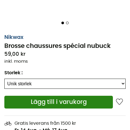
Nikwax
Brosse chaussures spécial nubuck
59,00 kr
inkl. moms
Storlek
:
Lägg till i varukorg
Med sina mjuka borst och sitt praktiska träskaft är
denna
Nikwax-borste
idealisk för att
rengöra och
underhålla dina vandringsskor
i nubuckläder.
Gratis leverans från 1500 kr
Egenskaper
: