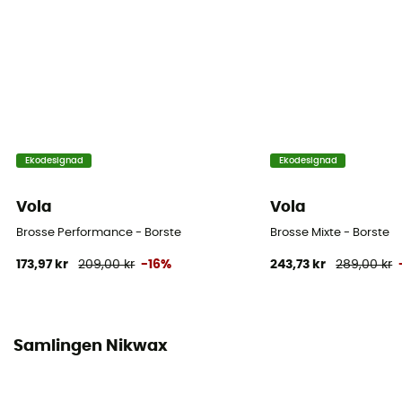
Ekodesignad
Ekodesignad
Vola
Vola
Brosse Performance - Borste
Brosse Mixte - Borste
173,97 kr
209,00 kr
-16%
243,73 kr
289,00 kr
Samlingen Nikwax