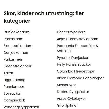
Skor, kläder och utrustning: fler
kategorier
Dunjackor dam
Fleecetröjor barn
Parkas dam
Aigle Gummistövlar barn
Fleecetröjor dam
Patagonia Fleecetröjor &
Softshell
Dunjackor herr
Pyrenex Dunjackor
Parkas herr
Helly Hansen Jackor
Fleecetröjor herr
Columbia Fleecetröjor
Tältar
Black Diamond Pannlampor
Liggunderlag
Meindl Skor
Pannlampor
Dakine Ryggsäckar
Sovsäckar
Assos Cykelbyxor
Campingkök
Giro Hjälmar
Vandringsryggsäckar