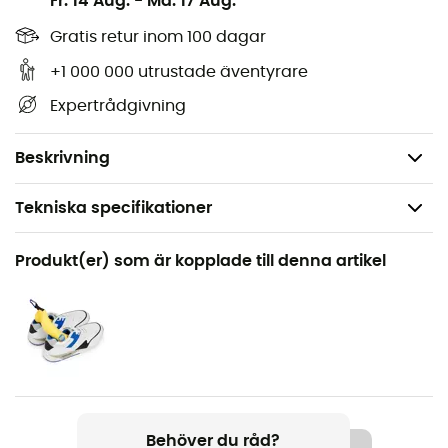
Fr. 14 Aug.
-
Må. 17 Aug.
Gratis retur inom 100 dagar
Rengör och underhåller dina skor i nubuck eller
mocka,
+1 000 000 utrustade äventyrare
Mjuka borst,
Expertrådgivning
Träskaft,
Kan även användas för dina kläder och väskor.
Beskrivning
Tekniska specifikationer
Rekommenderad för
Produkt(er) som är kopplade till denna artikel
Den dagliga
Produktnamn
Brosse chaussures spécial nubuck
Behöver du råd?