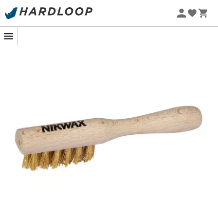
Sommarerbjudanden 🔥 -5 % EXTRA vid köp av 2 produkter*
kod Summer5