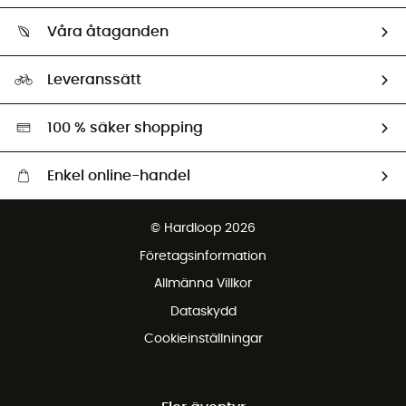
Vilka är vi?
Retur & återbetalning
Våra åtaganden
HardGuides
Storleksguide
Vårt fotavtryck
Ambassadörer
Leveranssätt
Second hand
Miljöanpassat urval
100 % säker shopping
Enkel online-handel
Fraktfritt från 1500 kr
© Hardloop 2026
Gratis retur inom 100 dagar
Företagsinformation
Gratis kundservice
Allmänna Villkor
Dataskydd
Cookieinställningar