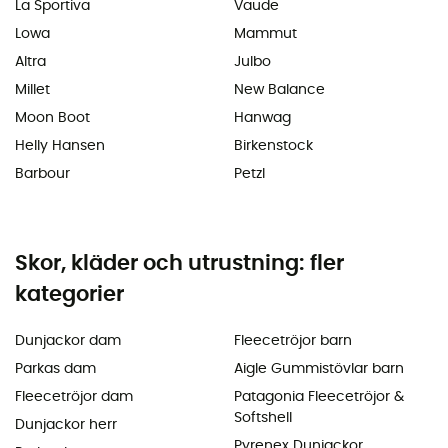
La Sportiva
Vaude
Lowa
Mammut
Altra
Julbo
Millet
New Balance
Moon Boot
Hanwag
Helly Hansen
Birkenstock
Barbour
Petzl
Skor, kläder och utrustning: fler
kategorier
Dunjackor dam
Fleecetröjor barn
Parkas dam
Aigle Gummistövlar barn
Fleecetröjor dam
Patagonia Fleecetröjor &
Softshell
Dunjackor herr
Pyrenex Dunjackor