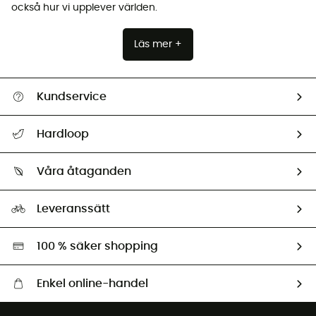
också hur vi upplever världen.
Läs mer +
Kundservice
Hjälp & Kontakt
Hardloop
Spåra mitt paket
Vilka är vi?
Retur & återbetalning
Våra åtaganden
HardGuides
Storleksguide
Vårt fotavtryck
Ambassadörer
Leveranssätt
Second hand
Miljöanpassat urval
100 % säker shopping
Enkel online-handel
Fraktfritt från 1500 kr