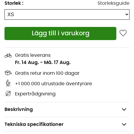
Storlek
:
Storleksguide
Lägg till i varukorg
Inspirerad av namnet på en av Norges mest
legendariska skidorter, är
Geilo Sweater
perfekt för
Gratis leverans
aktiva dagar på skidor eller mer avslappnade kvällar
Fr. 14 Aug.
-
Må. 17 Aug.
vid brasan. Denna
pullover
för
kvinnor
från märket
Dale of Norway
är tillverkad av 100 % merinoull för att
Gratis retur inom 100 dagar
hålla dig varm och torr hela tiden. Med en typisk design
+1 000 000 utrustade äventyrare
är denna pullover lika bekväm i staden som i bergen.
Expertrådgivning
Material: 100 % merinoull
Ribbstickad pullover för mer elasticitet
Beskrivning
Tekniska specifikationer