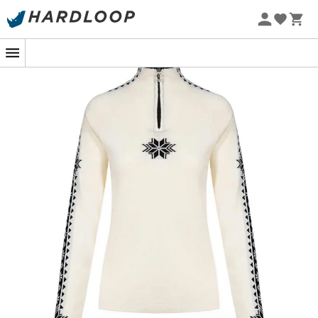
Sommarerbjudanden 🔥 -5 % EXTRA vid köp av 2 produkter*
kod Summer5
-5% Extra - Kod Summer5