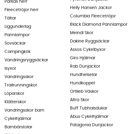
Parkas herr
Helly Hansen Jackor
Fleecetröjor herr
Columbia Fleecetröjor
Tältar
Black Diamond Pannlampor
Liggunderlag
Meindl Skor
Pannlampor
Dakine Ryggsäckar
Sovsäckar
Assos Cykelbyxor
Campingkök
Giro Hjälmar
Vandringsryggsäckar
Rab Dunjackor
Isyxor
Hundhelselar
Vandringsskor
Hundkoppel
Trailrunningskor
Ortlieb Väskor
Löparskor
Altra Skor
Klätterskor
Buff Tubhalsdukar
Vandringsskor barn
Abus Cykelhjälmar
Cykelhjälmar
Patagonia Dunjackor
Barnbärstolar