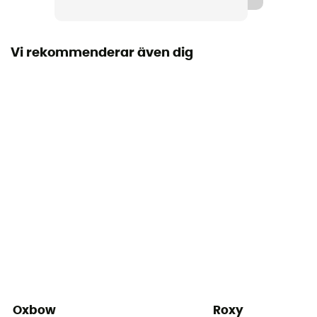
Material
[main] 100% merino wool
Vi rekommenderar även dig
Ytvikt (g/m2)
190 - 220 g/m²
Oxbow
Roxy