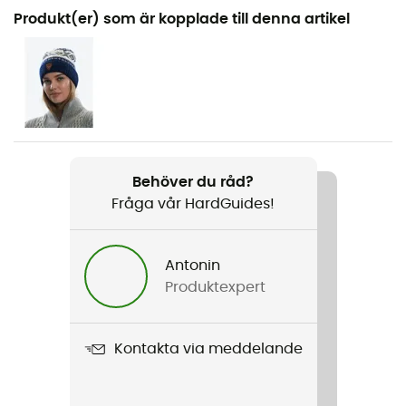
Rekommenderad för
Produkt(er) som är kopplade till denna artikel
Den dagliga
Kön
Dam
Produktnamn
Geilo Sweater
Behöver du råd?
Fråga vår HardGuides!
Stängningssystem
Dragkedja
Antonin
Ärmar
Produktexpert
Långa
Kapuschong
Kontakta via meddelande
Nej