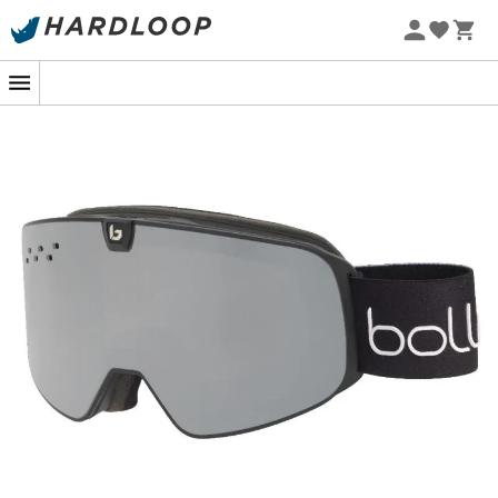
Sommarerbjudanden 🔥 -5 % EXTRA vid köp av 2 produkter*
kod Summer5
-5% Extra - Kod Summer5