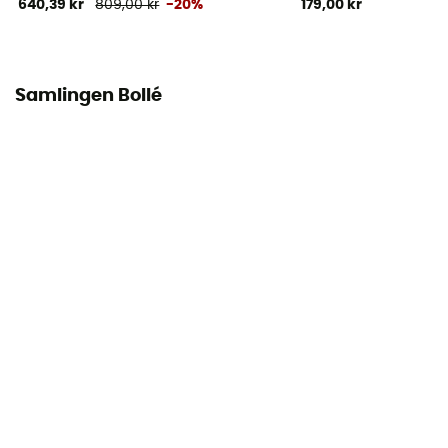
640,39 kr
809,00 kr
-20%
179,00 kr
Samlingen Bollé