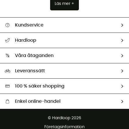
Läs mer +
Kundservice
Hjälp & Kontakt
Hardloop
Spåra mitt paket
Vilka är vi?
Retur & återbetalning
Våra åtaganden
HardGuides
Storleksguide
Vårt fotavtryck
Ambassadörer
Leveranssätt
Second hand
Miljöanpassat urval
100 % säker shopping
Enkel online-handel
Fraktfritt från 1500 kr
© Hardloop 2026
Gratis retur inom 100 dagar
Företagsinformation