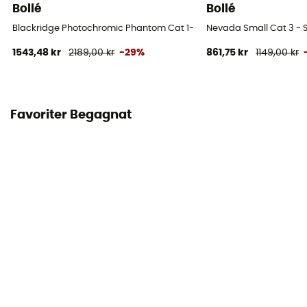
Bollé
Bollé
Blackridge Photochromic Phantom Cat 1-4 - Skidglasögon
Nevada Small Cat 3 - 
1543,48 kr
2189,00 kr
-29%
861,75 kr
1149,00 kr
Favoriter Begagnat