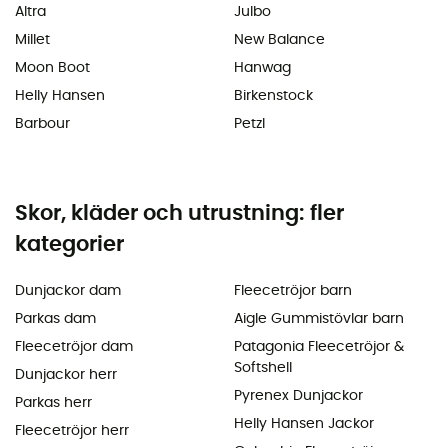
Altra
Julbo
Millet
New Balance
Moon Boot
Hanwag
Helly Hansen
Birkenstock
Barbour
Petzl
Skor, kläder och utrustning: fler
kategorier
Dunjackor dam
Fleecetröjor barn
Parkas dam
Aigle Gummistövlar barn
Fleecetröjor dam
Patagonia Fleecetröjor &
Softshell
Dunjackor herr
Pyrenex Dunjackor
Parkas herr
Helly Hansen Jackor
Fleecetröjor herr