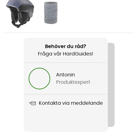
Kön
Herr / Dam
Produktnamn
Nevada Neo
Behöver du råd?
Fråga vår HardGuides!
Skärm
Dubbel skärm
Antonin
Ytterligare skärm
Produktexpert
Nej
Använd teknologi
Kontakta via meddelande
EyeLatch
Montering
Torisk