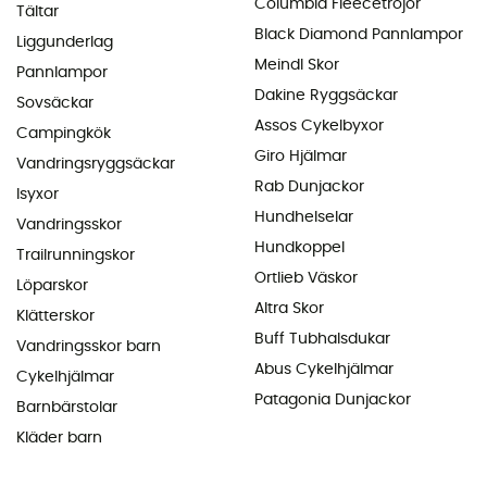
Columbia Fleecetröjor
Tältar
Black Diamond Pannlampor
Liggunderlag
Meindl Skor
Pannlampor
Dakine Ryggsäckar
Sovsäckar
Assos Cykelbyxor
Campingkök
Giro Hjälmar
Vandringsryggsäckar
Rab Dunjackor
Isyxor
Hundhelselar
Vandringsskor
Hundkoppel
Trailrunningskor
Ortlieb Väskor
Löparskor
Altra Skor
Klätterskor
Buff Tubhalsdukar
Vandringsskor barn
Abus Cykelhjälmar
Cykelhjälmar
Patagonia Dunjackor
Barnbärstolar
Kläder barn