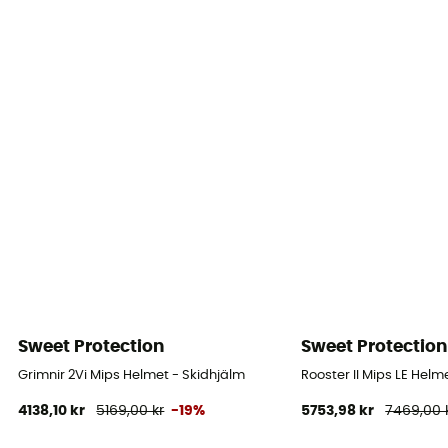
Personlig skyddsutrustning
PPE - Category 2
Sweet Protection
Sweet Protection
Grimnir 2Vi Mips Helmet - Skidhjälm
Rooster II Mips LE Helm
4138,10 kr
5169,00 kr
-19%
5753,98 kr
7469,00 