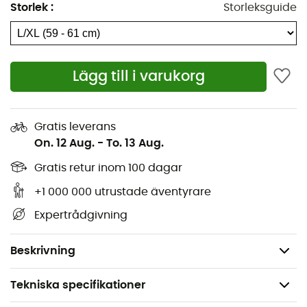
Storlek
:
Storleksguide
Skal: hybrid
Impact Shields: stötskyddsteknologi som sprider
stötar över en större yta för ökad säkerhet
Unikt ventilationssystem: 22 ventilationsöppningar
Lägg till i varukorg
som gör det möjligt att justera och kontrollera
luftflödet
Gratis leverans
Bekvämt inre, lätt att justera
On. 12 Aug.
-
To. 13 Aug.
Magnetiskt spänne för säkerhet och enkel
hantering
Gratis retur inom 100 dagar
Avtagbara öronskydd
+1 000 000 utrustade äventyrare
Teknologi Mips®
Expertrådgivning
Standard CE EN1077
Vikt: 580 g
Beskrivning
Tekniska specifikationer