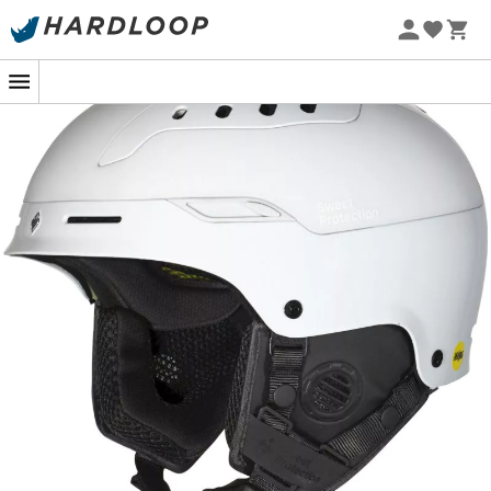
Sommarerbjudanden 🔥 -5 % EXTRA vid köp av 2 produkter*
kod Summer5
-5% Extra - Kod Summer5