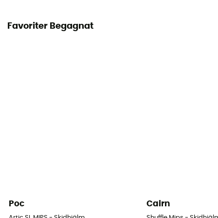
Favoriter Begagnat
Poc
Cairn
Artic SL MIPS - Skidhjälm
Shuffle Mips - Skidhjäl