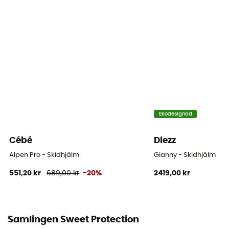
Skalets konstruktion
In Mold
Stängningssystem
Justerbart hakband / Spänne
Ventilation
Ajustable
Ekodesignad
Reflekterande inslag
Nej
Cébé
Diezz
Alpen Pro - Skidhjälm
Gianny - Skidhjälm
Visir
551,20 kr
689,00 kr
-20%
2419,00 kr
Nej
Certifiering
CE-standard
Samlingen Sweet Protection