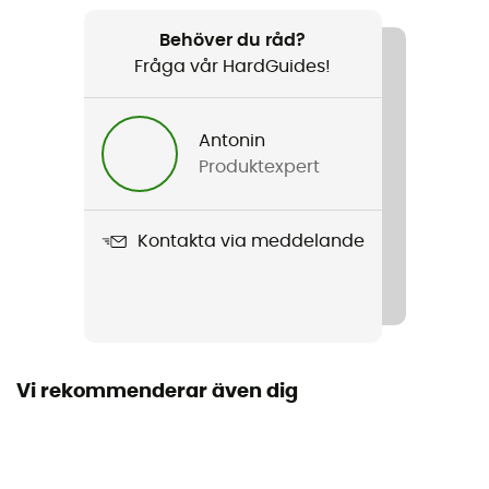
Rekommenderad för
Alpin Skidåkning / Ski / Snowboard / All mountain
Behöver du råd?
skidåkning
Fråga vår HardGuides!
Kön
Antonin
Herr / Dam
Produktexpert
Vikt
600 g
Kontakta via meddelande
Produktnamn
Switcher MIPS
Norm
CE norm
Vi rekommenderar även dig
Använd teknologi
Mips