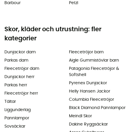
Barbour
Petzl
Skor, kläder och utrustning: fler
kategorier
Dunjackor dam
Fleecetröjor barn
Parkas dam
Aigle Gummistövlar barn
Fleecetröjor dam
Patagonia Fleecetröjor &
Softshell
Dunjackor herr
Pyrenex Dunjackor
Parkas herr
Helly Hansen Jackor
Fleecetröjor herr
Columbia Fleecetröjor
Tältar
Black Diamond Pannlampor
Liggunderlag
Meindl Skor
Pannlampor
Dakine Ryggsäckar
Sovsäckar