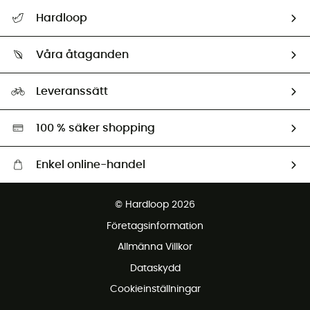
Hjälp & Kontakt
Hardloop
Spåra mitt paket
Vilka är vi?
Retur & återbetalning
Våra åtaganden
HardGuides
Storleksguide
Vårt fotavtryck
Ambassadörer
Leveranssätt
Second hand
Miljöanpassat urval
100 % säker shopping
Enkel online-handel
Fraktfritt från 1500 kr
© Hardloop 2026
Gratis retur inom 100 dagar
Företagsinformation
Gratis kundservice
Allmänna Villkor
Dataskydd
Cookieinställningar