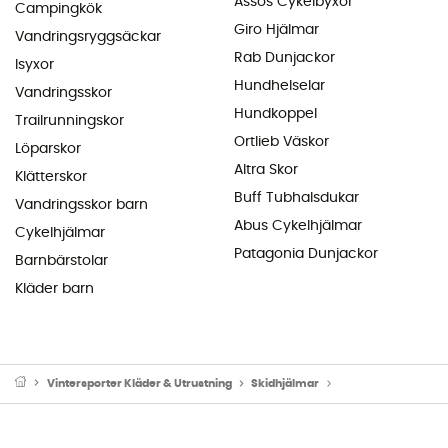
Assos Cykelbyxor
Campingkök
Giro Hjälmar
Vandringsryggsäckar
Rab Dunjackor
Isyxor
Hundhelselar
Vandringsskor
Hundkoppel
Trailrunningskor
Ortlieb Väskor
Löparskor
Altra Skor
Klätterskor
Buff Tubhalsdukar
Vandringsskor barn
Abus Cykelhjälmar
Cykelhjälmar
Patagonia Dunjackor
Barnbärstolar
Kläder barn
Vintersporter Kläder & Utrustning
Skidhjälmar
Skidhjälmar för her