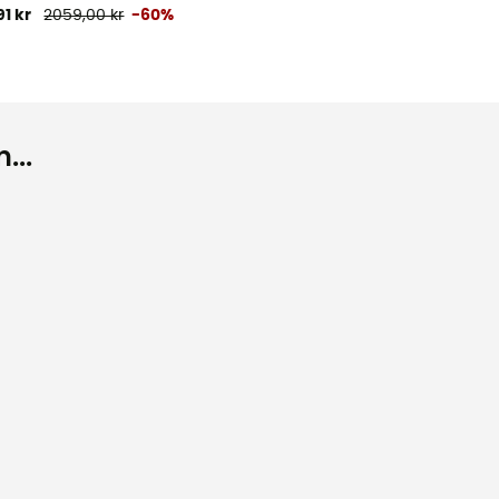
91 kr
2059,00 kr
-60%
...