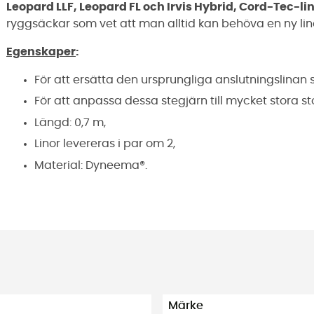
Leopard LLF
,
Leopard FL
och Irvis Hybrid, Cord-Tec-li
ryggsäckar som vet att man alltid kan behöva en ny lina
Egenskaper
:
För att ersätta den ursprungliga anslutningslinan
För att anpassa dessa stegjärn till mycket stora st
Längd: 0,7 m,
Linor levereras i par om 2,
Material: Dyneema®.
Märke