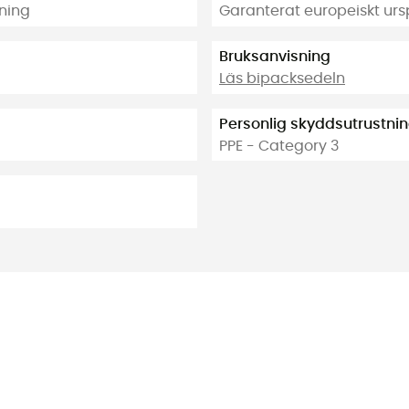
gning
Garanterat europeiskt ur
Bruksanvisning
Läs bipacksedeln
Personlig skyddsutrustni
PPE - Category 3