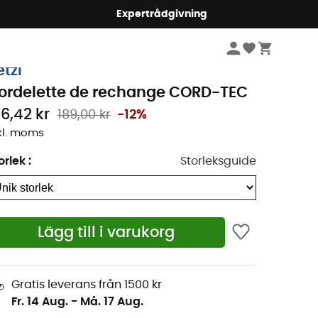
mmer5
Expertrådgivning
Klättring
Bergsbestigning
Tillbehör
etzl
ordelette de rechange CORD-TEC
66,42 kr
189,00 kr
-12%
kl. moms
orlek
:
Storleksguide
Lägg till i varukorg
Gratis leverans från 1500 kr
Fr. 14 Aug.
-
Må. 17 Aug.