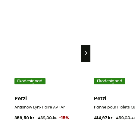
Ekodesignad
Ekodesignad
Petzl
Petzl
Antisnow Lynx Paire Av+Ar
Panne pour Piolets Q
369,50 kr
439,00 kr
-15%
414,97 kr
459,00 k