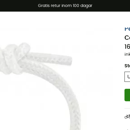
arerbjudanden 🔥 -5 % EXTRA vid köp av 2 produkter* kod Su
Gratis retur inom 100 dagar
Ekodesignad
P
C
1
in
St