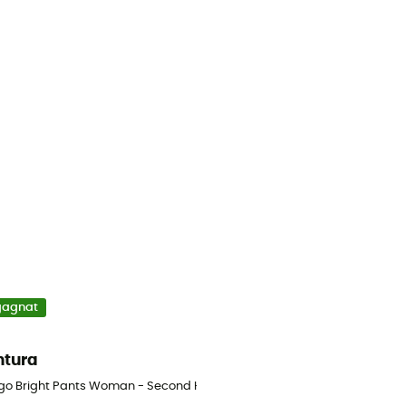
gagnat
tura
ingsskor - Herr - Beige - 43
igo Bright Pants Woman - Second Hand Byxa - Dam - Blå - S