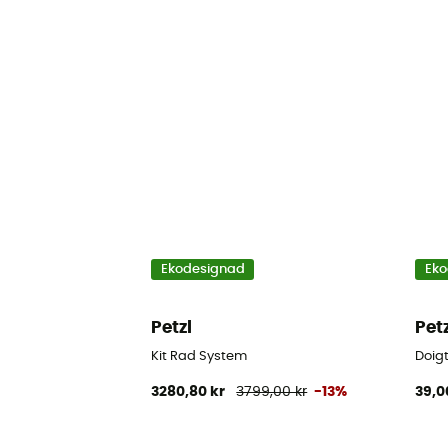
Ekodesignad
Eko
Petzl
Pet
Kit Rad System
Doigt
3280,80 kr
3799,00 kr
-13%
39,0