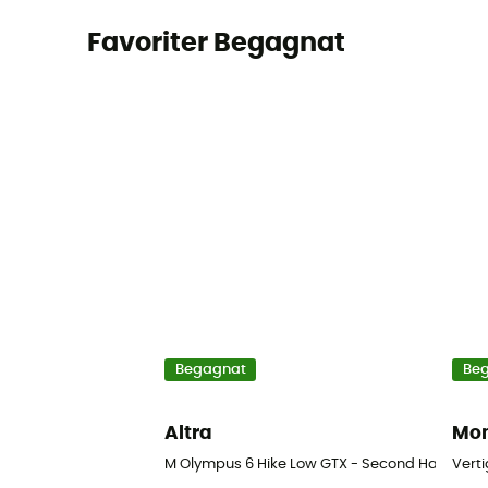
Favoriter Begagnat
Begagnat
Be
Altra
Mon
M Olympus 6 Hike Low GTX - Second Hand Vandr
Vert