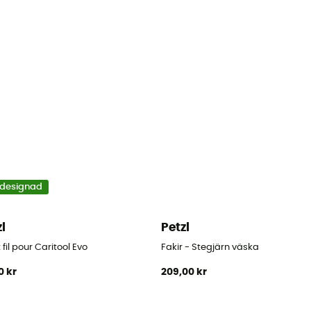
designad
zl
Petzl
 fil pour Caritool Evo
Fakir - Stegjärn väska
0 kr
209,00 kr