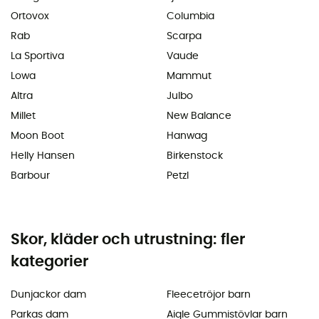
Ortovox
Columbia
Rab
Scarpa
La Sportiva
Vaude
Lowa
Mammut
Altra
Julbo
Millet
New Balance
Moon Boot
Hanwag
Helly Hansen
Birkenstock
Barbour
Petzl
Skor, kläder och utrustning: fler
kategorier
Dunjackor dam
Fleecetröjor barn
Parkas dam
Aigle Gummistövlar barn