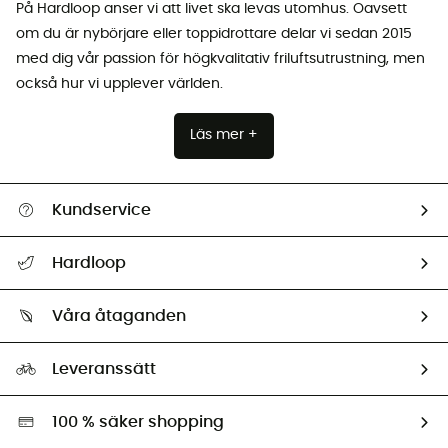
På Hardloop anser vi att livet ska levas utomhus. Oavsett
om du är nybörjare eller toppidrottare delar vi sedan 2015
med dig vår passion för högkvalitativ friluftsutrustning, men
också hur vi upplever världen.
Läs mer +
Kundservice
Hjälp & Kontakt
Hardloop
Spåra mitt paket
Vilka är vi?
Retur & återbetalning
Våra åtaganden
HardGuides
Storleksguide
Vårt fotavtryck
Ambassadörer
Leveranssätt
Second hand
Miljöanpassat urval
100 % säker shopping