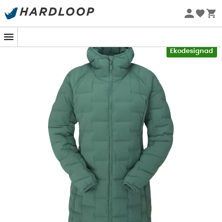
Sommarerbjudanden 🔥 -5 % EXTRA vid köp av 2 produkter*
kod Summer5
-5% Extra - Kod Summer5
Ekodesignad