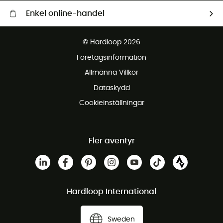
Enkel online-handel
Fraktfritt från 1500 kr
© Hardloop 2026
Gratis retur inom 100 dagar
Företagsinformation
Gratis kundservice
Allmänna Villkor
Dataskydd
Cookieinställningar
Fler äventyr
Hardloop International
Sweden