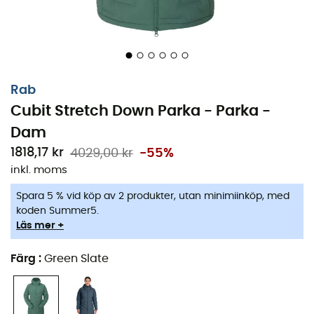
Rab
Cubit Stretch Down Parka - Parka -
Dam
1818,17 kr
4029,00 kr
-55%
inkl. moms
Spara 5 % vid köp av 2 produkter, utan minimiinköp, med
koden Summer5.
Läs mer +
Mångsidig och varm,
Cubit Stretch Down Parka
från
Färg
:
Green Slate
märket
Rab
kommer att följa med dig under alla dina
vinteräventyr, från staden till bergen, för din största
komfort. Denna
parka
för
kvinnor
är fylld med dun med