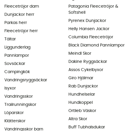
Fleecetröjor dam
Patagonia Fleecetröjor &
Softshell
Dunjackor herr
Pyrenex Dunjackor
Parkas herr
Helly Hansen Jackor
Fleecetröjor herr
Columbia Fleecetröjor
Tältar
Black Diamond Pannlampor
Liggunderlag
Meindl Skor
Pannlampor
Dakine Ryggsäckar
Sovsäckar
Assos Cykelbyxor
Campingkök
Giro Hjälmar
Vandringsryggsäckar
Rab Dunjackor
Isyxor
Hundhelselar
Vandringsskor
Hundkoppel
Trailrunningskor
Ortlieb Väskor
Löparskor
Altra Skor
Klätterskor
Buff Tubhalsdukar
Vandringsskor barn