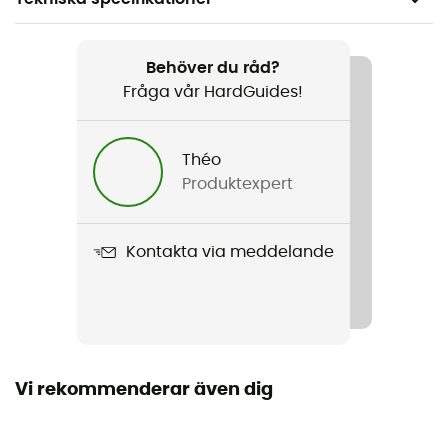
Rekommenderad för
Den dagliga
Behöver du råd?
Fråga vår HardGuides!
Kön
Dam
Théo
Produktexpert
Vikt
623 g
Kontakta via meddelande
Produktnamn
Cubit Stretch Down Parka
Använd teknologi
Pertex Quantum
Vi rekommenderar även dig
Regntäthet
Vattenavvisande