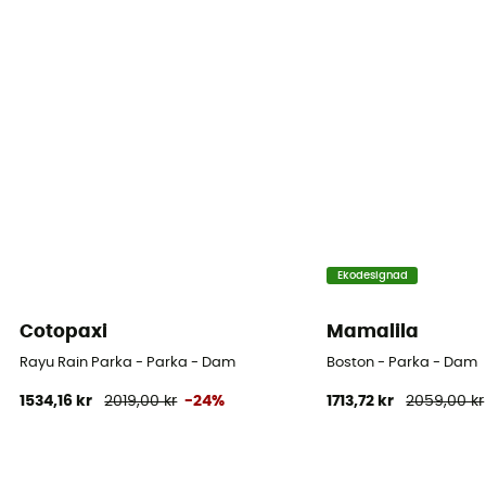
Vindtät
Ja
Märke
Fair Wear Foundation
Kapuschong
Ja
Fickor
Ekodesignad
3 fickor
Cotopaxi
Mamalila
Material
Rayu Rain Parka - Parka - Dam
Boston - Parka - Dam
[main]
1534,16 kr
2019,00 kr
-24%
1713,72 kr
2059,00 kr