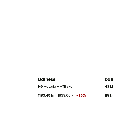
Dainese
Dai
HG Materia - MTB skor
HG M
1183,45 kr
1839,00 kr
-35%
1183