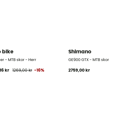
o bike
Shimano
r - MTB skor - Herr
GE900 GTX - MTB skor
16 kr
1269,00 kr
-16%
2759,00 kr