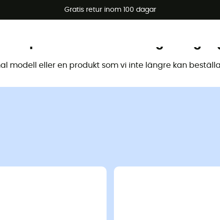
arerbjudanden 🔥 -5 % EXTRA vid köp av 2 produkter* kod Su
Gratis retur inom 100 dagar
 här produkten är inte längre tillgän
 modell eller en produkt som vi inte längre kan beställa 