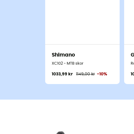
Shimano
G
XC102 - MTB skor
R
1033,99 kr
1149,00 kr
-10%
1