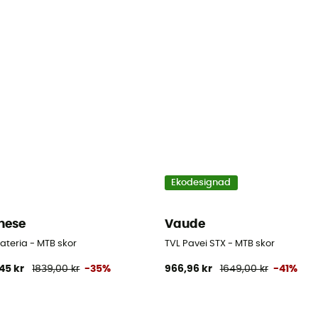
Ekodesignad
nese
Vaude
ateria - MTB skor
TVL Pavei STX - MTB skor
,45 kr
1839,00 kr
-35%
966,96 kr
1649,00 kr
-41%