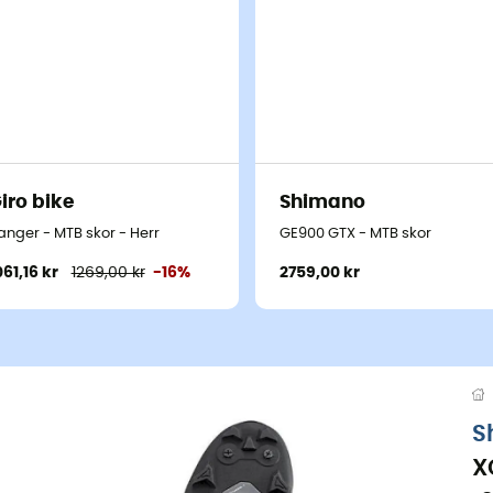
iro bike
Shimano
anger - MTB skor - Herr
GE900 GTX - MTB skor
061,16 kr
1269,00 kr
-16%
2759,00 kr
S
X