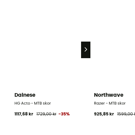
Dainese
Northwave
HG Acto - MTB skor
Razer - MTB skor
1117,68 kr
1729,00 kr
-35%
925,85 kr
1599,00 