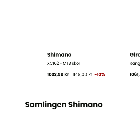
Shimano
Gir
XC102 - MTB skor
Range
1033,99 kr
1149,00 kr
-10%
1061,
Samlingen Shimano