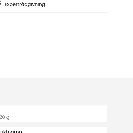
Expertrådgivning
320 g
duktnamn