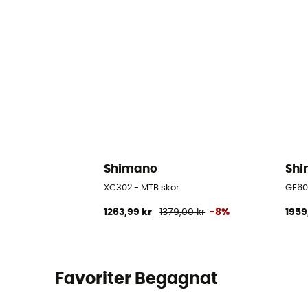
Shimano
Sh
XC302 - MTB skor
GF60
1263,99 kr
1379,00 kr
-8%
1959
Favoriter Begagnat