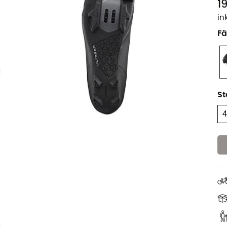
1
in
Fä
St