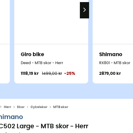
Giro bike
Shimano
Deed - MTB skor - Herr
RX801 - MTB skor
1118,19 kr
1499,00 kr
-25%
2879,00 kr
Herr
Skor
Cykelskor
MTB skor
himano
C502 Large - MTB skor - Herr