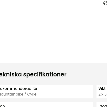
ekniska specifikationer
ekommenderad för
Vikt
ountainbike / Cykel
2 x 
ön
Pro