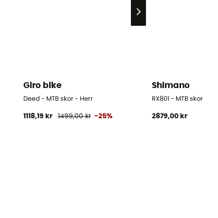
Giro bike
Shimano
Deed - MTB skor - Herr
RX801 - MTB skor
1118,19 kr
1499,00 kr
-25%
2879,00 kr