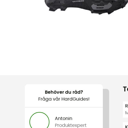
T
Behöver du råd?
Fråga vår HardGuides!
R
M
Antonin
Produktexpert
K