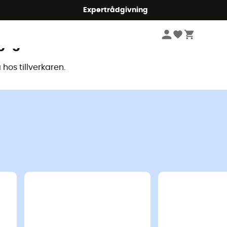
mmer5
Expertrådgivning
glig
hos tillverkaren.