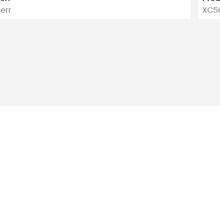
err
XC50