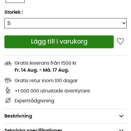
tillräcklig ventilation för att undvika obehagliga lukter.
Storlek
:
Tack vare sin kompakta storlek och lätta design passar
Cocoon Packing Cube
perfekt i din ryggsäck eller
resväska utan att ta för mycket plats. Den låter dig
separera dina rena kläder från smutsiga kläder,
Lägg till i varukorg
organisera dina tillbehör och hålla allt välordnat. Inga
fler långa stunder av letande efter det du behöver!
Gratis leverans från 1500 kr
Material: nylon
Fr. 14 Aug.
-
Må. 17 Aug.
Dimensioner:
Gratis retur inom 100 dagar
S: 28 x 10 x 8 cm
+1 000 000 utrustade äventyrare
M: 28 x 18 x 8 cm
Expertrådgivning
L: 35 x 26 x 8 cm
XL: 43 x 33 x 8 cm
Beskrivning
Tekniska specifikationer