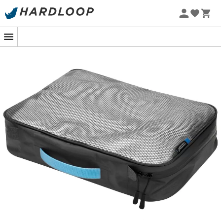
Sommarerbjudanden 🔥 -5 % EXTRA vid köp av 2 produkter*
kod Summer5
-5% Extra - Kod Summer5