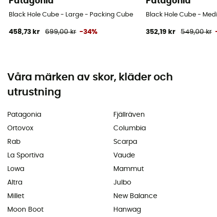
Patagonia
Patagonia
Black Hole Cube - Large - Packing Cube
Black Hole Cube - Med
458,73 kr
699,00 kr
-34%
352,19 kr
549,00 kr
Våra märken av skor, kläder och
utrustning
Patagonia
Fjällräven
Ortovox
Columbia
Rab
Scarpa
La Sportiva
Vaude
Lowa
Mammut
Altra
Julbo
Millet
New Balance
Moon Boot
Hanwag