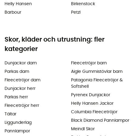
Helly Hansen
Birkenstock
Barbour
Petzl
Skor, kläder och utrustning: fler
kategorier
Dunjackor dam
Fleecetröjor barn
Parkas dam
Aigle Gummistövlar barn
Fleecetröjor dam
Patagonia Fleecetröjor &
Softshell
Dunjackor herr
Pyrenex Dunjackor
Parkas herr
Helly Hansen Jackor
Fleecetröjor herr
Columbia Fleecetröjor
Tältar
Black Diamond Pannlampor
Liggunderlag
Meindl Skor
Pannlampor