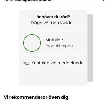
Rekommenderad för
Resa / Bivack
Behöver du råd?
Fråga vår HardGuides!
Kön
Herr / Dam
Mathilde
Produktexpert
Vikt
S : 85 g / M : 102 g / L : 137 g / XL : 142 g
Kontakta via meddelande
Produktnamn
Packing Cube Laminated Net Top
Material
Nylon
Vi rekommenderar även dig