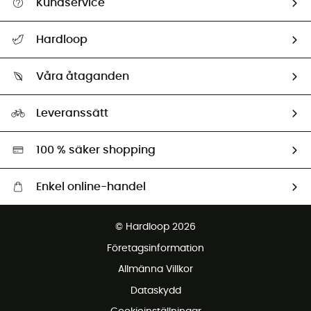
Kundservice
Hjälp & Kontakt
Hardloop
Spåra mitt paket
Vilka är vi?
Retur & återbetalning
Våra åtaganden
HardGuides
Storleksguide
Vårt fotavtryck
Ambassadörer
Leveranssätt
Second hand
Miljöanpassat urval
100 % säker shopping
Enkel online-handel
Fraktfritt från 1500 kr
© Hardloop 2026
Gratis retur inom 100 dagar
Företagsinformation
Gratis kundservice
Allmänna Villkor
Dataskydd