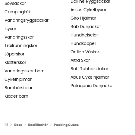
Dakine Ryggsäckar
Sovsäckar
Assos Cykelbyxor
Campingkök
Giro Hjälmar
Vandringsryggsäckar
Rab Dunjackor
Isyxor
Hundhelselar
Vandringsskor
Hundkoppel
Trailrunningskor
Ortlieb Väskor
Löparskor
Altra Skor
Klätterskor
Buff Tubhalsdukar
Vandringsskor barn
Abus Cykelhjälmar
Cykelhjälmar
Patagonia Dunjackor
Barnbärstolar
Kläder barn
Resa
Restillbehör
Packing Cubes