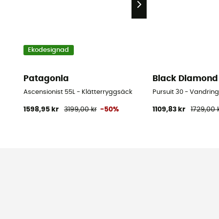
Ekodesignad
Patagonia
Black Diamond
Ascensionist 55L - Klätterryggsäck
Pursuit 30 - Vandri
1598,95 kr
3199,00 kr
-50%
1109,83 kr
1729,00 