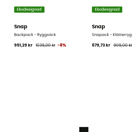
Ekodesignad
Ekodesignad
Snap
Snap
Backpack - Ryggsäck
Snapack - Klätterry
951,29 kr
1039,00 kr
-8%
679,73 kr
909,00 k