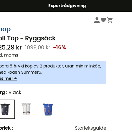
mmer5
Expertrådgivning
Klättring
Klätterväskor
Ryggsäckar
nap
oll Top - Ryggsäck
25,29 kr
1099,00 kr
-16%
kl. moms
para 5 % vid köp av 2 produkter, utan minimiinköp,
ed koden Summer5.
äs mer +
rg
:
Black
orlek
:
Storleksguide