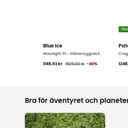
Eko
Blue Ice
Pat
Moonlight 35 - Klätterryggsäck
Crag
1145,93 kr
1929,00 kr
-40%
1248
Bra för äventyret och planeten