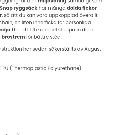
äggning, är den
miljövänlig
samtidigt som
Snap ryggsäck
har många
dolda fickor
r
, så att du kan vara uppkopplad överallt.
ain, en liten innerficka för personliga
edja
(för att till exempel stoppa in dina
n
bröstrem
för bättre stöd.
nstruktion har sedan säkerställts av August-
TPU (Thermoplastic Polyurethane)