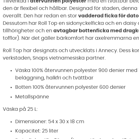
Tillverkad i
återvunnen polyester
med en tvättbar bel
den är flexibel och hållbar. Designad för staden, denna
överallt. Den har redan en stor
vadderad ficka för dato
Dessutom har Roll Top en sidonyckelficka och en daisy ch
tillhörigheter och en
avtagbar bottenficka med dragk
tofflor). När det gäller bärkomfort har axelremmarna e
Roll Top har designats och utvecklats i Annecy. Dess ko
verkstaden, Snaps vietnamesiska partner.
Väska 100% återvunnen polyester 900 denier med 
beläggning, halkfri och tvättbar
Botten 100% återvunnen polyester 600 denier
Metallspänne
Väska på 25 L:
Dimensioner: 54 x 30 x 18 cm
Kapacitet: 25 liter