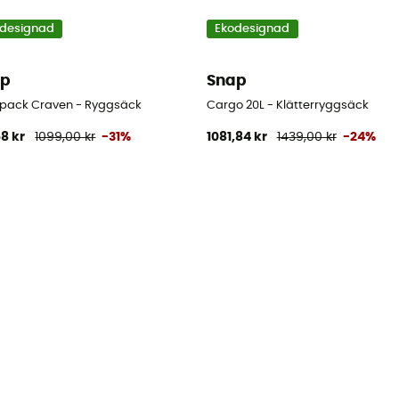
designad
Ekodesignad
ap
Snap
pack Craven - Ryggsäck
Cargo 20L - Klätterryggsäck
58 kr
1099,00 kr
-31%
1081,84 kr
1439,00 kr
-24%