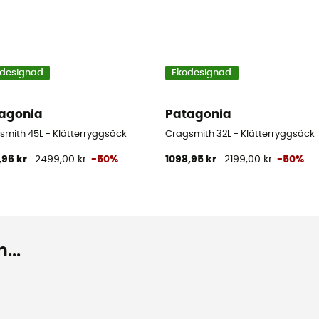
designad
Ekodesignad
agonia
Patagonia
smith 45L - Klätterryggsäck
Cragsmith 32L - Klätterryggsäck
,96 kr
2499,00 kr
-50%
1098,95 kr
2199,00 kr
-50%
...