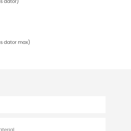
s dator)
ms dator max)
aterial