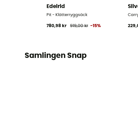
Edelrid
Sil
Pit - Klätterryggsäck
Carry
780,98 kr
919,00 kr
-15%
229,
Samlingen Snap