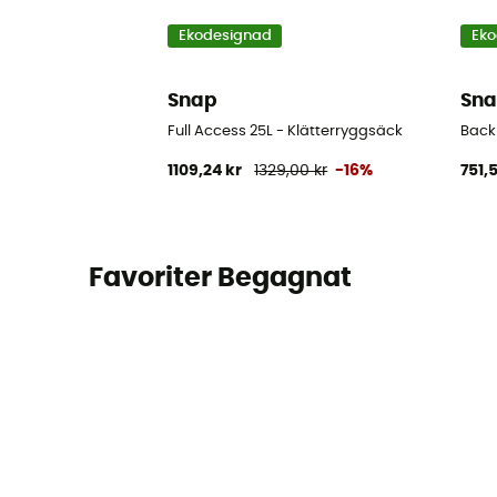
Ekodesignad
Eko
Snap
Sn
Full Access 25L - Klätterryggsäck
Back
1109,24 kr
1329,00 kr
-16%
751,
Favoriter Begagnat