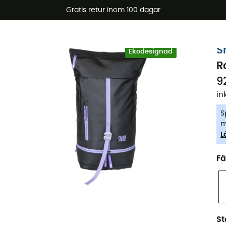
arerbjudanden 🔥 -5 % EXTRA vid köp av 2 produkter* kod Su
Gratis retur inom 100 dagar
-5% Extra - Kod Summer5
S
Ekodesignad
R
9
in
S
m
L
Fä
St