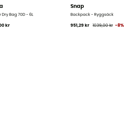
va
Snap
 Dry Bag 70D - 6L
Backpack - Ryggsäck
00 kr
951,29 kr
1039,00 kr
-8%