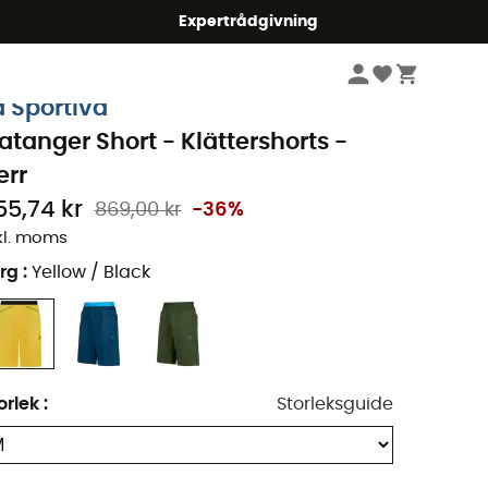
mmer5
Expertrådgivning
Herr
Kläder
Shorts
Klättershorts
a Sportiva
latanger Short - Klättershorts -
err
55,74 kr
869,00 kr
-36%
kl. moms
rg
:
Yellow / Black
orlek
:
Storleksguide