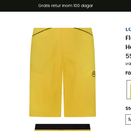
arerbjudanden 🔥 -5 % EXTRA vid köp av 2 produkter* kod Su
Gratis retur inom 100 dagar
L
F
H
5
in
Fä
St