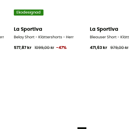
Ekodesignad
La Sportiva
La Sportiva
err
Belay Short - Klättershorts - Herr
Bleauser Short - Klät
577,87 kr
1099,00 kr
-47%
471,63 kr
979,00 kr