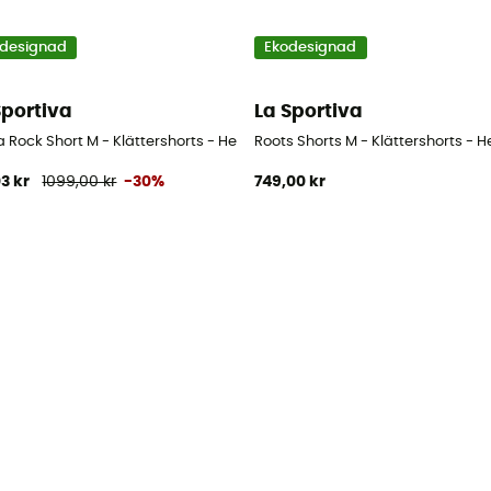
designad
Ekodesignad
Sportiva
La Sportiva
a Rock Short M - Klättershorts - Herr
Roots Shorts M - Klättershorts - H
03 kr
1099,00 kr
-30%
749,00 kr