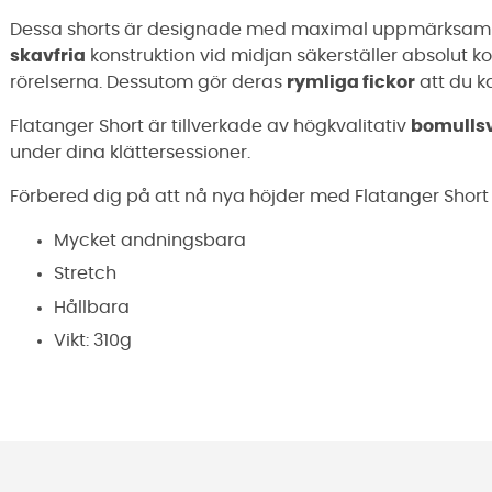
Dessa shorts är designade med maximal uppmärksa
skavfria
konstruktion vid midjan säkerställer absolut k
rörelserna. Dessutom gör deras
rymliga fickor
att du k
Flatanger Short är tillverkade av högkvalitativ
bomulls
under dina klättersessioner.
Förbered dig på att nå nya höjder med Flatanger Short 
Mycket andningsbara
Stretch
Hållbara
Vikt: 310g