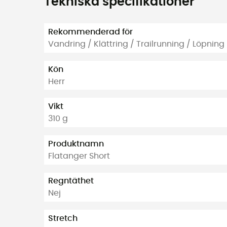
Tekniska specifikationer
Rekommenderad för
Vandring / Klättring / Trailrunning / Löpnin
Kön
Herr
Vikt
310 g
Produktnamn
Flatanger Short
Regntäthet
Nej
Stretch