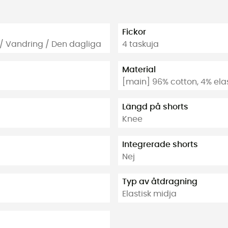
Fickor
g / Vandring / Den dagliga
4 taskuja
Material
[main] 96% cotton, 4% el
Längd på shorts
Knee
Integrerade shorts
Nej
Typ av åtdragning
Elastisk midja