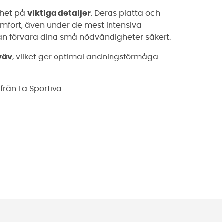
mhet på
viktiga detaljer
. Deras platta och
omfort, även under de mest intensiva
an förvara dina små nödvändigheter säkert.
väv
, vilket ger optimal andningsförmåga
från La Sportiva.