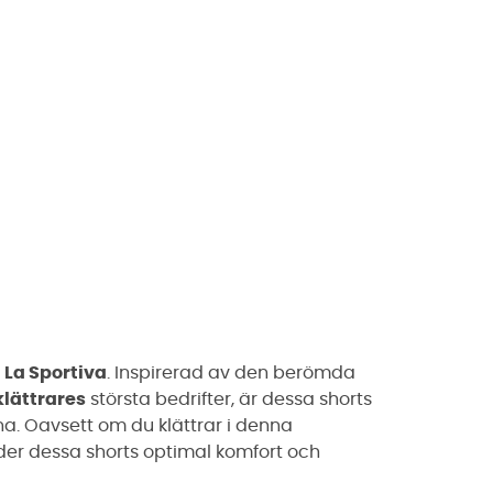
n
La Sportiva
. Inspirerad av den berömda
klättrares
största bedrifter, är dessa shorts
na. Oavsett om du klättrar i denna
uder dessa shorts optimal komfort och