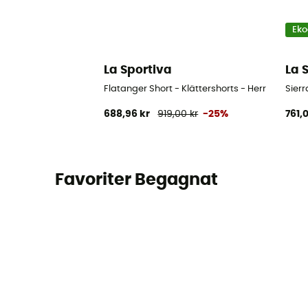
Eko
La Sportiva
La 
Flatanger Short - Klättershorts - Herr
Sierr
688,96 kr
919,00 kr
-25%
761,
Favoriter Begagnat