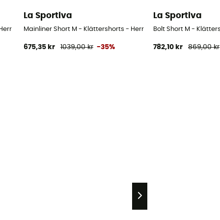
La Sportiva
La Sportiva
Herr
Mainliner Short M - Klättershorts - Herr
Bolt Short M - Klätter
675,35 kr
1039,00 kr
-35%
782,10 kr
869,00 kr