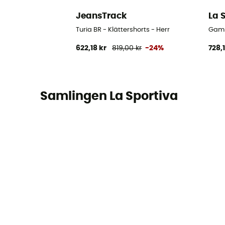
JeansTrack
La 
Turia BR - Klättershorts - Herr
Gambi
622,18 kr
819,00 kr
-24%
728,
Samlingen La Sportiva