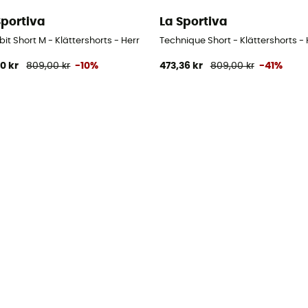
Sportiva
La Sportiva
t Short M - Klättershorts - Herr
Technique Short - Klättershorts - 
10 kr
809,00 kr
-10%
473,36 kr
809,00 kr
-41%