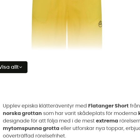
Visa allt
Upplev episka klätteräventyr med
Flatanger Short
frå
norska grottan
som har varit skådeplats för moderna
designade för att följa med i de mest
extrema
rörelser
mytomspunna grotta
eller utforskar nya toppar, erbj
oöverträffad rörelsefrihet.