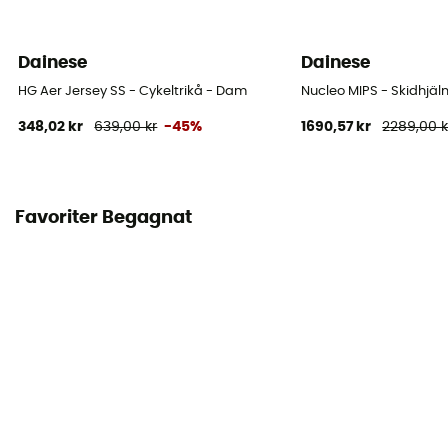
Dainese
Dainese
HG Aer Jersey SS - Cykeltrikå - Dam
Nucleo MIPS - Skidhjäl
348,02 kr
639,00 kr
-45%
1690,57 kr
2289,00 k
Favoriter Begagnat