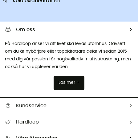
Koldioxidneutralitet
Om oss
På Hardloop anser vi att livet ska levas utomhus. Oavsett
om du är nybörjare eller toppidrottare delar vi sedan 2015
med dig vår passion för högkvalitativ friluftsutrustning, men
också hur vi upplever världen.
Läs mer +
Kundservice
Hjälp & Kontakt
Hardloop
Spåra mitt paket
Vilka är vi?
Retur & återbetalning