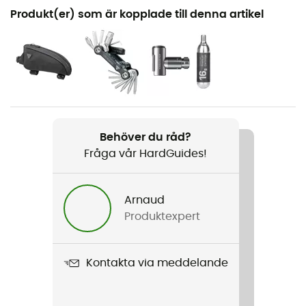
Rekommenderad för
Produkt(er) som är kopplade till denna artikel
Mountainbike
Kön
Dam
Vikt
180 g
Behöver du råd?
Fråga vår HardGuides!
Produktnamn
Hgl Jersey SS
Arnaud
Egenskaper
Produktexpert
Protection anti-UV
Märke
Kontakta via meddelande
Garanterat europeiskt ursprung