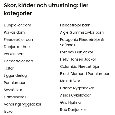
Skor, kläder och utrustning: fler
kategorier
Dunjackor dam
Fleecetröjor barn
Parkas dam
Aigle Gummistövlar barn
Fleecetröjor dam
Patagonia Fleecetröjor &
Softshell
Dunjackor herr
Pyrenex Dunjackor
Parkas herr
Helly Hansen Jackor
Fleecetröjor herr
Columbia Fleecetröjor
Tältar
Black Diamond Pannlampor
Liggunderlag
Meindl Skor
Pannlampor
Dakine Ryggsäckar
Sovsäckar
Assos Cykelbyxor
Campingkök
Giro Hjälmar
Vandringsryggsäckar
Rab Dunjackor
Isyxor