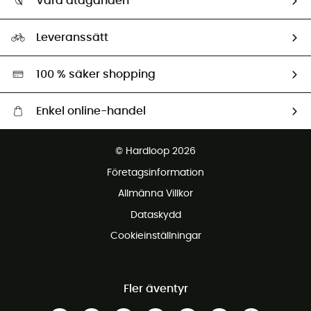
Våra åtaganden
HardGuides
Storleksguide
Vårt fotavtryck
Ambassadörer
Leveranssätt
Second hand
Miljöanpassat urval
100 % säker shopping
Enkel online-handel
Fraktfritt från 1500 kr
© Hardloop 2026
Gratis retur inom 100 dagar
Företagsinformation
Gratis kundservice
Allmänna Villkor
Dataskydd
Cookieinställningar
Fler äventyr