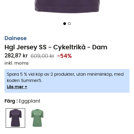
Dainese
Hgl Jersey SS - Cykeltrikå - Dam
282,87 kr
609,00 kr
-54%
inkl. moms
Spara 5 % vid köp av 2 produkter, utan minimiinköp, med
koden Summer5.
Läs mer +
Färg
:
Eggplant