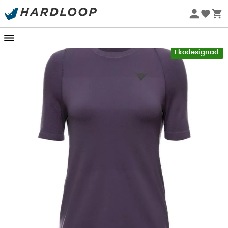
Sommarerbjudanden 🔥 -5 % EXTRA vid köp av 2 produkter*
kod Summer5
-5% Extra - Kod Summer5
Ekodesignad