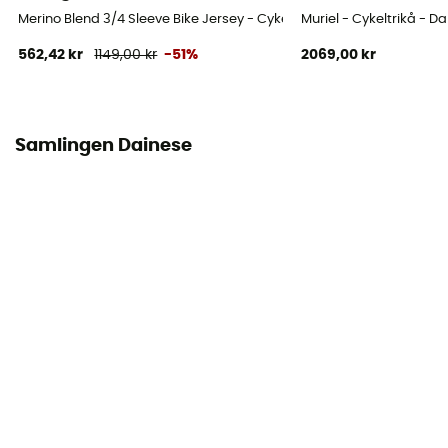
Merino Blend 3/4 Sleeve Bike Jersey - Cykeltrikå - Dam
Muriel - Cykeltrikå - D
562,42 kr
1149,00 kr
-51%
2069,00 kr
Samlingen Dainese