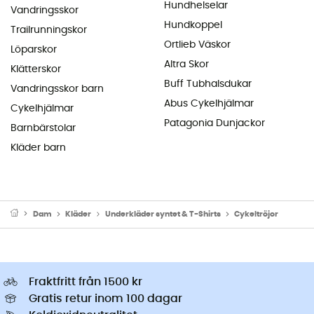
Hundhelselar
Vandringsskor
Hundkoppel
Trailrunningskor
Ortlieb Väskor
Löparskor
Altra Skor
Klätterskor
Buff Tubhalsdukar
Vandringsskor barn
Abus Cykelhjälmar
Cykelhjälmar
Patagonia Dunjackor
Barnbärstolar
Kläder barn
Dam
Kläder
Underkläder syntet & T-Shirts
Cykeltröjor
Fraktfritt från 1500 kr
Gratis retur inom 100 dagar