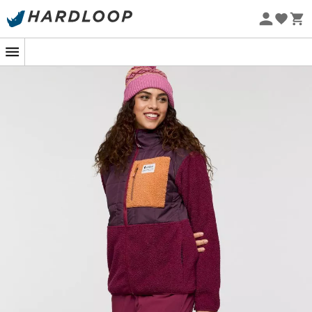
Sommarerbjudanden 🔥 -5 % EXTRA vid köp av 2 produkter*
kod Summer5
Ekodesignad