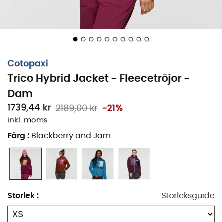
Cotopaxi
Trico Hybrid Jacket - Fleecetröjor -
Dam
1739,44 kr
2189,00 kr
-21%
inkl. moms
Färg
:
Blackberry and Jam
För dina höstvandringar i bergen eller för en promenad
en lördagseftermiddag i staden, missa inte värmen eller
komforten med
Trico Hybrid Jacket fleecetröja
.
Storlek
:
Storleksguide
Designad av märket
Cotopaxi
, denna
fleecetröja
för
kvinnor
ger dig en mysig värme tack vare sin isolering i