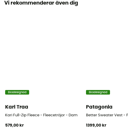
Vi rekommenderar även dig
Material
[main] 100 % recycled polyester
Tekniska egenskaper hos plagget
Isolerande
Värmenivå
Heavyweight
Ekodesignad
Ekodesignad
Kari Traa
Patagonia
Kari Full-Zip Fleece - Fleecetröjor - Dam
Better Sweater Vest -
579,00 kr
1399,00 kr