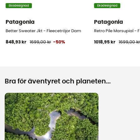
Ekodesignad
Ekodesignad
Patagonia
Patagonia
Better Sweater Jkt - Fleecetröjor Dam
Retro Pile Marsupial - 
848,93 kr
1699,00 kr
-50%
1018,95 kr
1699,00 k
Bra för äventyret och planeten...