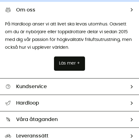
Om oss
På Hardloop anser vi att livet ska levas utomhus. Oavsett
om du är nybörjare eller toppidrottare delar vi sedan 2015
med dig vår passion för högkvalitativ friluftsutrustning, men
också hur vi upplever världen.
Läs mer +
Kundservice
Hjälp & Kontakt
Hardloop
Spåra mitt paket
Vilka är vi?
Retur & återbetalning
Våra åtaganden
HardGuides
Storleksguide
Vårt fotavtryck
Ambassadörer
Leveranssätt