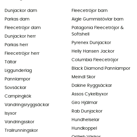
Dunjackor dam
Fleecetröjor barn
Parkas dam
Aigle Gummistövlar barn
Fleecetröjor dam
Patagonia Fleecetröjor &
Softshell
Dunjackor herr
Pyrenex Dunjackor
Parkas herr
Helly Hansen Jackor
Fleecetröjor herr
Columbia Fleecetröjor
Tältar
Black Diamond Pannlampor
Liggunderlag
Meindl Skor
Pannlampor
Dakine Ryggsäckar
Sovsäckar
Assos Cykelbyxor
Campingkök
Giro Hjälmar
Vandringsryggsäckar
Rab Dunjackor
Isyxor
Hundhelselar
Vandringsskor
Hundkoppel
Trailrunningskor
Ortlieb Väskor