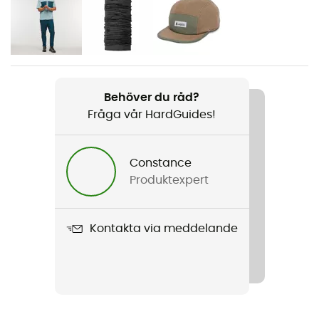
Kön
Dam
Produktnamn
Trico Hybrid Jacket
Behöver du råd?
Fråga vår HardGuides!
Skärning
Standard
Constance
Märke
Produktexpert
Återvunnen / Ekologiskt material / B-Corp
Kapuschong
Kontakta via meddelande
Ja
Fickor
3 fickor