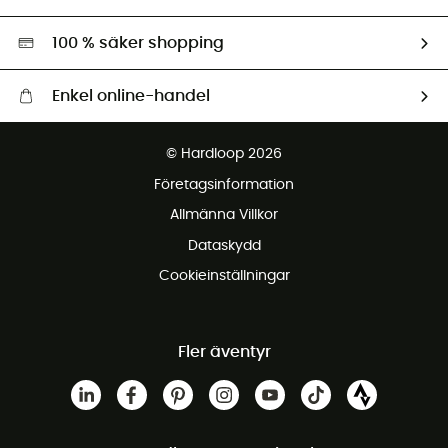
Second hand
Miljöanpassat urval
100 % säker shopping
Enkel online-handel
Fraktfritt från 1500 kr
© Hardloop 2026
Gratis retur inom 100 dagar
Företagsinformation
Gratis kundservice
Allmänna Villkor
Dataskydd
Cookieinställningar
Fler äventyr