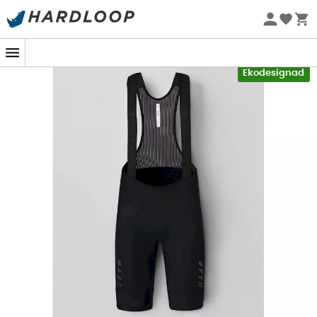
Sommarerbjudanden 🔥 -5 % EXTRA vid köp av 2 produkter*
kod Summer5
-5% Extra - Kod Summer5
Ekodesignad