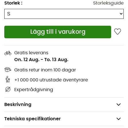
Storlek
:
Storleksguide
Hög nötningsbeständighet
Fukttransporterande och mycket andningsbart
Alla tyger är bluesign®-godkända och tillverkade i
Italien
Lägg till i varukorg
Bakre meshpanel med hög luftcirkulation och
bunden kant
Gratis leverans
Sömlösa elastiska hängslen
On. 12 Aug.
-
To. 13 Aug.
Reflekterande trycköverföringar
Gratis retur inom 100 dagar
Elastiskt fållband med tryckt silikongrepp
UPF50+
+1 000 000 utrustade äventyrare
3D termoformad multidensitetskudde, tillverkad av
Expertrådgivning
Elastic Interface® - OEKO-TEX®-certifierad
Vikt: 202 g
Beskrivning
Tekniska specifikationer