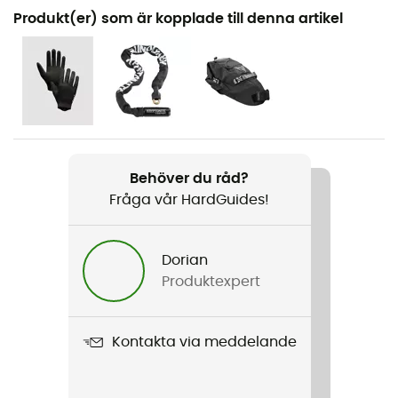
Rekommenderad för
Produkt(er) som är kopplade till denna artikel
Cykel / Landsvägscyklar
Kön
Herr
Vikt
202 g
Behöver du råd?
Fråga vår HardGuides!
Produktnamn
Team Bib Evo
Dorian
Använd teknologi
Produktexpert
UPF50+
Märke
Kontakta via meddelande
Bluesign / Oeko-Tex / Garanterat europeiskt ursprung