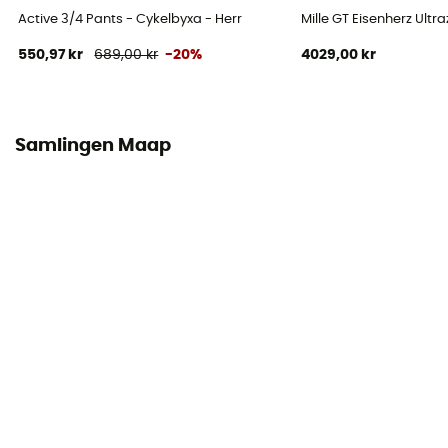
Longer than 4h
Active 3/4 Pants - Cykelbyxa - Herr
Mille GT Eisenherz Ultra
550,97 kr
689,00 kr
-20%
4029,00 kr
Hängslen
Ja
Samlingen Maap