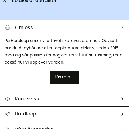
Koldioxidneutralitet
Om oss
På Hardloop anser vi att livet ska levas utomhus. Oavsett
om du är nybörjare eller toppidrottare delar vi sedan 2015
med dig vår passion för högkvalitativ friluftsutrustning, men
också hur vi upplever världen.
Läs mer +
Kundservice
Hjälp & Kontakt
Hardloop
Spåra mitt paket
Vilka är vi?
Retur & återbetalning