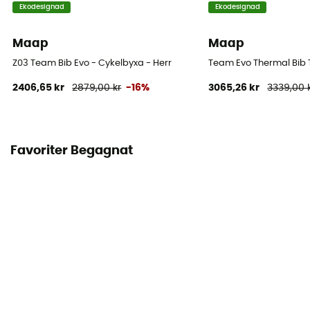
Ekodesignad
Ekodesignad
Maap
Maap
Z03 Team Bib Evo - Cykelbyxa - Herr
Team Evo Thermal Bib T
2406,65 kr
2879,00 kr
-16%
3065,26 kr
3339,00 
Favoriter Begagnat