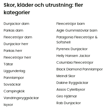
Skor, kläder och utrustning: fler
kategorier
Dunjackor dam
Fleecetröjor barn
Parkas dam
Aigle Gummistövlar barn
Fleecetröjor dam
Patagonia Fleecetröjor &
Softshell
Dunjackor herr
Pyrenex Dunjackor
Parkas herr
Helly Hansen Jackor
Fleecetröjor herr
Columbia Fleecetröjor
Tältar
Black Diamond Pannlampor
Liggunderlag
Meindl Skor
Pannlampor
Dakine Ryggsäckar
Sovsäckar
Assos Cykelbyxor
Campingkök
Giro Hjälmar
Vandringsryggsäckar
Rab Dunjackor
Isyxor