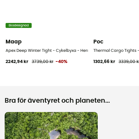
Ekodesignad
Maap
Poc
Apex Deep Winter Tight - Cykelbyxa - Herr
Thermal Cargo Tights -
2242,94 kr
3739,00 kr
-40%
1302,66 kr
3339,00 k
Bra för äventyret och planeten...