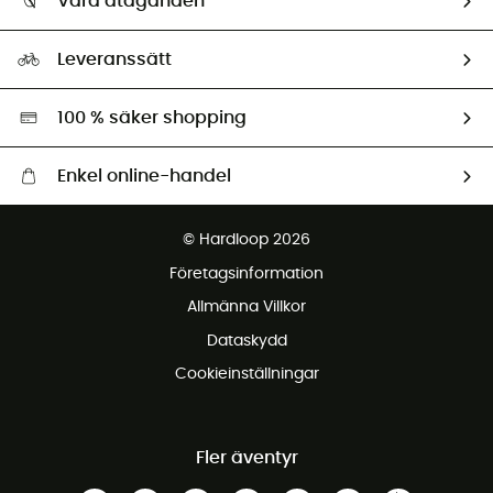
Våra åtaganden
HardGuides
Storleksguide
Vårt fotavtryck
Ambassadörer
Leveranssätt
Second hand
Miljöanpassat urval
100 % säker shopping
Enkel online-handel
Fraktfritt från 1500 kr
© Hardloop 2026
Gratis retur inom 100 dagar
Företagsinformation
Gratis kundservice
Allmänna Villkor
Dataskydd
Cookieinställningar
Fler äventyr