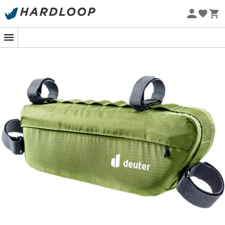
Sommarerbjudanden 🔥 -5 % EXTRA vid köp av 2 produkter*
kod Summer5
Ekodesignad
Om du är en cykelentusiast som letar efter ett praktiskt
sätt att transportera dina nödvändigheter under dina