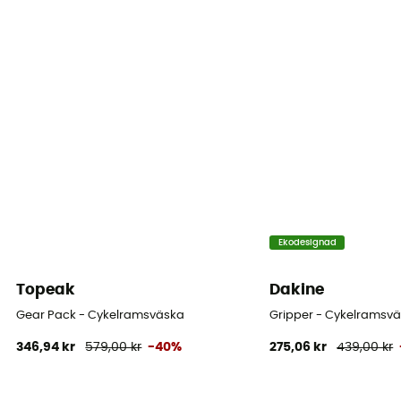
Ekodesignad
Topeak
Dakine
Gear Pack - Cykelramsväska
Gripper - Cykelramsv
346,94 kr
579,00 kr
-40%
275,06 kr
439,00 kr