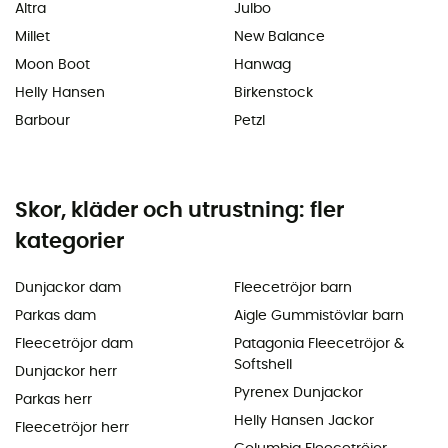
Altra
Julbo
Millet
New Balance
Moon Boot
Hanwag
Helly Hansen
Birkenstock
Barbour
Petzl
Skor, kläder och utrustning: fler
kategorier
Dunjackor dam
Fleecetröjor barn
Parkas dam
Aigle Gummistövlar barn
Fleecetröjor dam
Patagonia Fleecetröjor &
Softshell
Dunjackor herr
Pyrenex Dunjackor
Parkas herr
Helly Hansen Jackor
Fleecetröjor herr