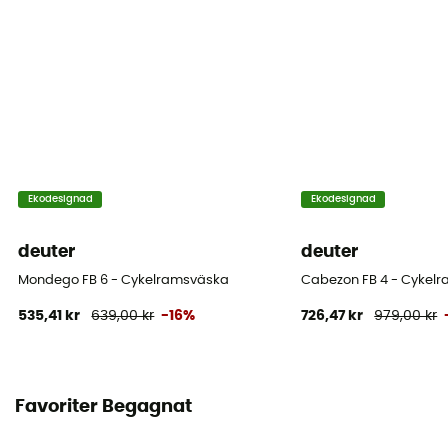
Reflekterande inslag
Ja
Placering av väska
Frame
Ekodesignad
Ekodesignad
deuter
deuter
Mondego FB 6 - Cykelramsväska
Cabezon FB 4 - Cykel
535,41 kr
639,00 kr
-16%
726,47 kr
979,00 kr
Favoriter Begagnat