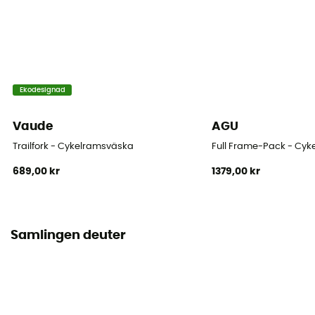
PFC-Free
Stängningssystem
Dragkedja
Fickor
Ekodesignad
1 ficka
Vaude
AGU
Volym
Trailfork - Cykelramsväska
Full Frame-Pack - Cy
4 L
689,00 kr
1379,00 kr
Dimensioner
13 x 8 x 40 cm
Samlingen deuter
Fästsystem
Självhäftande remmar
Antal sovsäckar
Denna produkt innehåller 1 påse