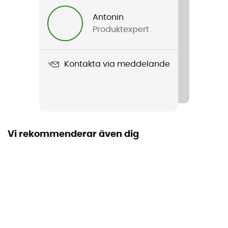
Herr / Dam
Antonin
Produktexpert
Vikt
160 g
Kontakta via meddelande
Produktnamn
Mondego FB 4
Material
Polyamide,Polyuréthane
Vi rekommenderar även dig
Maximal last
3 kg
Regnskydd
Nej
Märke