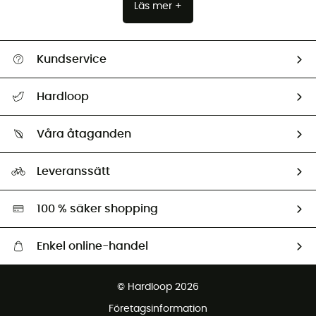
Läs mer +
Kundservice
Hjälp & Kontakt
Hardloop
Spåra mitt paket
Vilka är vi?
Retur & återbetalning
Våra åtaganden
HardGuides
Storleksguide
Vårt fotavtryck
Ambassadörer
Leveranssätt
Second hand
Miljöanpassat urval
100 % säker shopping
Enkel online-handel
Fraktfritt från 1500 kr
© Hardloop 2026
Gratis retur inom 100 dagar
Företagsinformation
Gratis kundservice