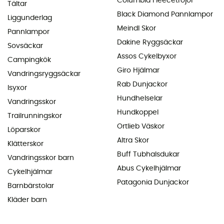
Columbia Fleecetröjor
Tältar
Black Diamond Pannlampor
Liggunderlag
Meindl Skor
Pannlampor
Dakine Ryggsäckar
Sovsäckar
Assos Cykelbyxor
Campingkök
Giro Hjälmar
Vandringsryggsäckar
Rab Dunjackor
Isyxor
Hundhelselar
Vandringsskor
Hundkoppel
Trailrunningskor
Ortlieb Väskor
Löparskor
Altra Skor
Klätterskor
Buff Tubhalsdukar
Vandringsskor barn
Abus Cykelhjälmar
Cykelhjälmar
Patagonia Dunjackor
Barnbärstolar
Kläder barn