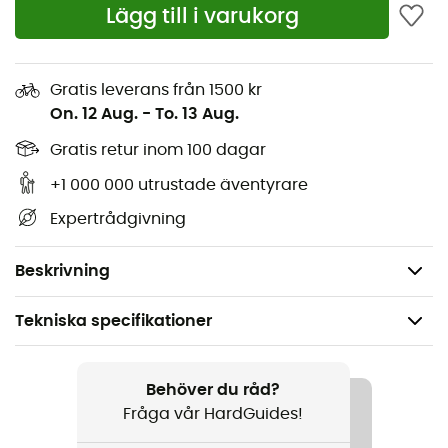
Reflekterande element
Lägg till i varukorg
Fyra dubbla kardborrefästen för fastsättning på
cykeln
Gratis leverans från 1500 kr
Kardborreband anpassade till ramens storlek och
On. 12 Aug.
-
To. 13 Aug.
rörens diameter
Huvudfack med dragkedja
Gratis retur inom 100 dagar
Sidoficka med dragkedja
+1 000 000 utrustade äventyrare
Materialöglor
Expertrådgivning
Utan PFAS
Tyg av återvunna plastflaskor
Beskrivning
Tekniska specifikationer
Rekommenderad för
Cykel
Behöver du råd?
Fråga vår HardGuides!
Kön