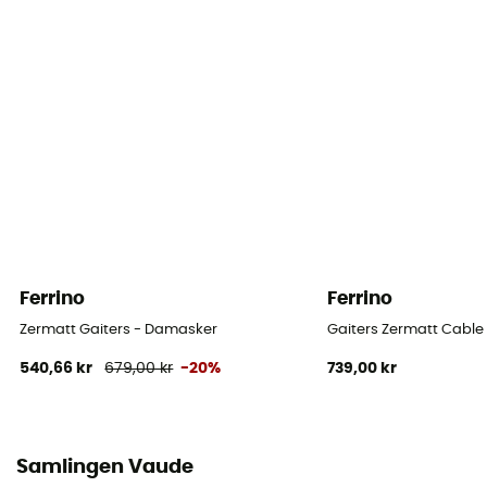
Märke
Green Shape / Grüner Knopf
Ferrino
Ferrino
Zermatt Gaiters - Damasker
Gaiters Zermatt Cabl
540,66 kr
679,00 kr
-20%
739,00 kr
Samlingen Vaude