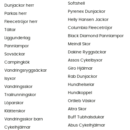
Softshell
Dunjackor herr
Pyrenex Dunjackor
Parkas herr
Helly Hansen Jackor
Fleecetröjor herr
Columbia Fleecetröjor
Tältar
Black Diamond Pannlampor
Liggunderlag
Meindl Skor
Pannlampor
Dakine Ryggsäckar
Sovsäckar
Assos Cykelbyxor
Campingkök
Giro Hjälmar
Vandringsryggsäckar
Rab Dunjackor
Isyxor
Hundhelselar
Vandringsskor
Hundkoppel
Trailrunningskor
Ortlieb Väskor
Löparskor
Altra Skor
Klätterskor
Buff Tubhalsdukar
Vandringsskor barn
Abus Cykelhjälmar
Cykelhjälmar