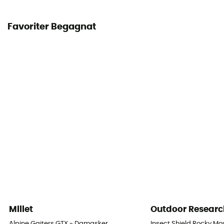
Favoriter Begagnat
Millet
Outdoor Researc
Alpine Gaiters GTX - Damasker
Insect Shield Rocky Mo