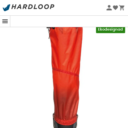
Sommarerbjudanden 🔥 -5 % EXTRA vid köp av 2 produkter*
kod Summer5
-5% Extra - Kod Summer5
Ekodesignad
Lätta som fjädrar
, du kommer inte att känna av
damaskerna
Albona Gaiter II
från
Vaude
på dina
äventyr.
Men du kan vara säker på deras användbarhet!
Tack vare deras
Ripstop-Cordura®
-material är de
rivtåliga och
10 gånger mer hållbara
än bomull.
Oroa dig inte för regnigt väder eller snöpassager, dessa
damasker kommer aldrig att låta vatten tränga in till
dina strumpor.
Perfekta för bergsklättring och vandring
, du får all den