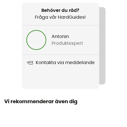
Rekommenderad för
Vandring / Vandring / Bergsbestigning
Behöver du råd?
Fråga vår HardGuides!
Kön
Herr / Dam
Antonin
Produktexpert
Vikt
90 g
Kontakta via meddelande
Produktnamn
Albona Gaiter II
Använd teknologi
Cordura®
Vi rekommenderar även dig
Regntäthet
Ja