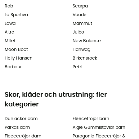
Rab
Scarpa
La Sportiva
Vaude
Lowa
Mammut
Altra
Julbo
Millet
New Balance
Moon Boot
Hanwag
Helly Hansen
Birkenstock
Barbour
Petzl
Skor, kläder och utrustning: fler
kategorier
Dunjackor dam
Fleecetröjor barn
Parkas dam
Aigle Gummistövlar barn
Fleecetröjor dam
Patagonia Fleecetröjor &