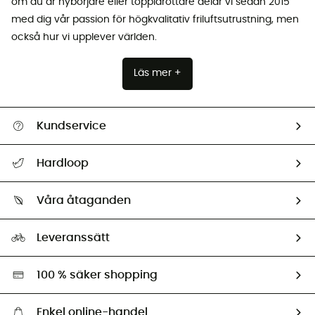
om du är nybörjare eller toppidrottare delar vi sedan 2015
med dig vår passion för högkvalitativ friluftsutrustning, men
också hur vi upplever världen.
Läs mer +
Kundservice
Hjälp & Kontakt
Hardloop
Spåra mitt paket
Vilka är vi?
Retur & återbetalning
Våra åtaganden
HardGuides
Storleksguide
Vårt fotavtryck
Ambassadörer
Leveranssätt
Second hand
Miljöanpassat urval
100 % säker shopping
Enkel online-handel