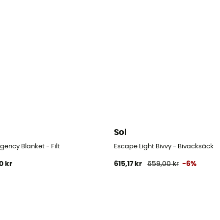
Sol
ency Blanket - Filt
Escape Light Bivvy - Bivacksäck
0 kr
615,17 kr
659,00 kr
-6%