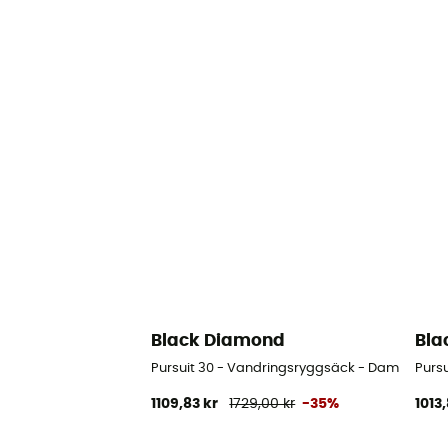
Black Diamond
Bla
Pursuit 30 - Vandringsryggsäck - Dam
Purs
1109,83 kr
1729,00 kr
-35%
1013,