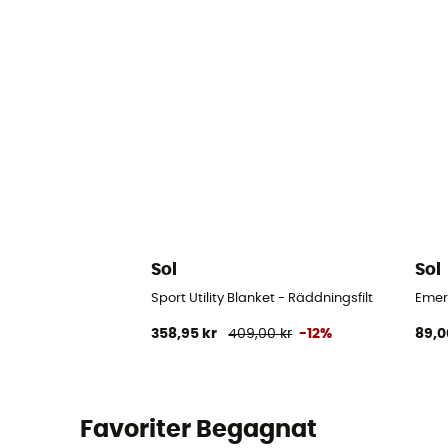
Sol
Sol
Sport Utility Blanket - Räddningsfilt
Emerg
358,95 kr
409,00 kr
-12%
89,0
Favoriter Begagnat