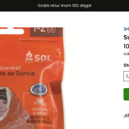
arerbjudanden 🔥 -5 % EXTRA vid köp av 2 produkter* kod Su
Gratis retur inom 100 dagar
S
S
1
in
St