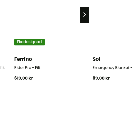
Ekodesignad
Ferrino
Sol
ilt
Rider Pro - Filt
Emergency Blanket - F
619,00 kr
89,00 kr