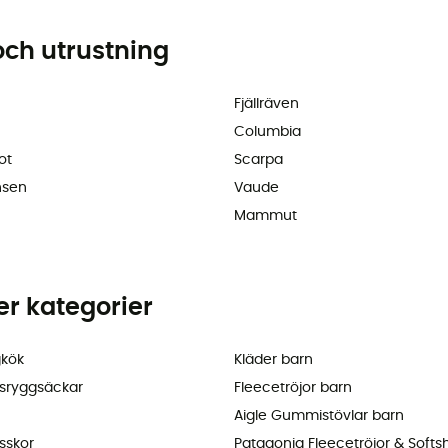
och utrustning
Fjällräven
Columbia
ot
Scarpa
nsen
Vaude
Mammut
ler kategorier
kök
Kläder barn
sryggsäckar
Fleecetröjor barn
Aigle Gummistövlar barn
sskor
Patagonia Fleecetröjor & Softsh