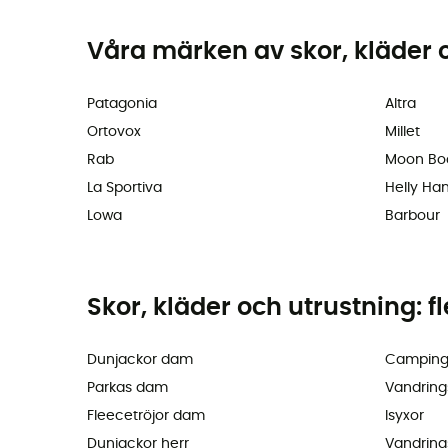
Våra märken av skor, kläder 
Patagonia
Altra
Ortovox
Millet
Rab
Moon Bo
La Sportiva
Helly Ha
Lowa
Barbour
Skor, kläder och utrustning: f
Dunjackor dam
Camping
Parkas dam
Vandring
Fleecetröjor dam
Isyxor
Dunjackor herr
Vandring