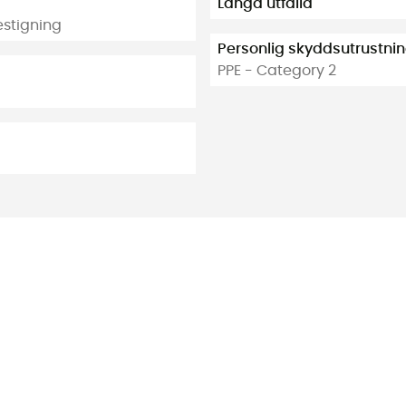
Längd utfälld
estigning
Personlig skyddsutrustni
PPE - Category 2