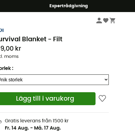
mmer5
Expertrådgivning
Skötselprodukter
Reseapoteket
Räddningsfilt
ol
urvival Blanket - Filt
09,00 kr
kl. moms
orlek
:
Lägg till i varukorg
Gratis leverans från 1500 kr
Fr. 14 Aug.
-
Må. 17 Aug.