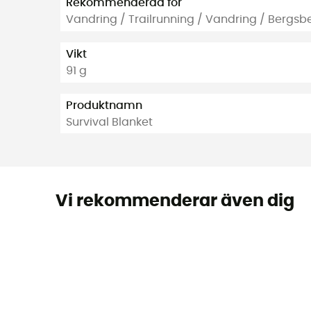
Rekommenderad för
Vandring / Trailrunning / Vandring / Bergsb
Vikt
91 g
Produktnamn
Survival Blanket
Vi rekommenderar även dig