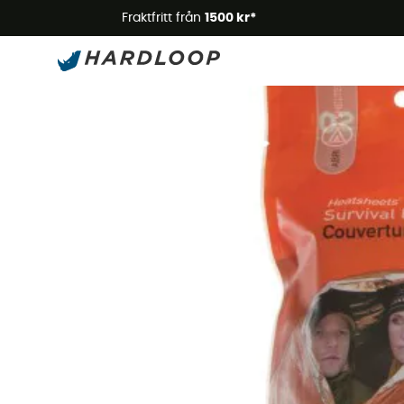
Somm
Fraktfritt från
1500 kr*