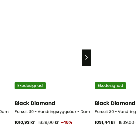
Ekodesignad
Ekodesignad
Black Diamond
Black Diamond
- Dam
Pursuit 30 - Vandringsryggsäck - Dam
Pursuit 30 - Vandrin
1010,93 kr
1839,00 kr
-45%
1091,44 kr
1839,00 