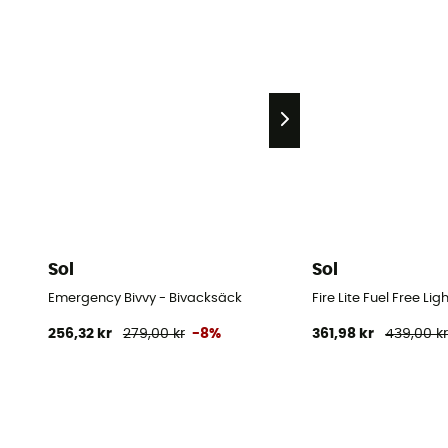
Sol
Sol
Emergency Bivvy - Bivacksäck
Fire Lite Fuel Free Lig
256,32 kr
279,00 kr
-8%
361,98 kr
439,00 k