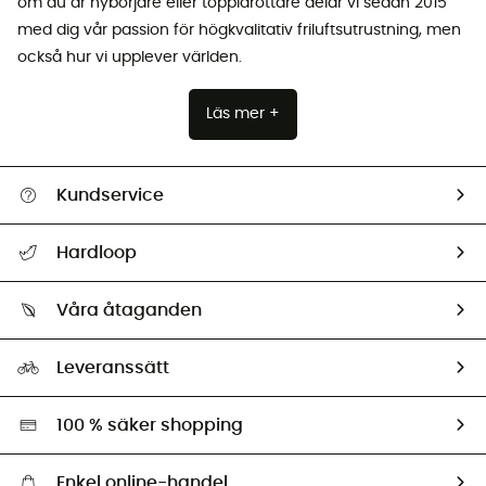
om du är nybörjare eller toppidrottare delar vi sedan 2015
med dig vår passion för högkvalitativ friluftsutrustning, men
också hur vi upplever världen.
Läs mer +
Kundservice
Hjälp & Kontakt
Hardloop
Spåra mitt paket
Vilka är vi?
Retur & återbetalning
Våra åtaganden
HardGuides
Storleksguide
Vårt fotavtryck
Ambassadörer
Leveranssätt
Second hand
Miljöanpassat urval
100 % säker shopping
Enkel online-handel