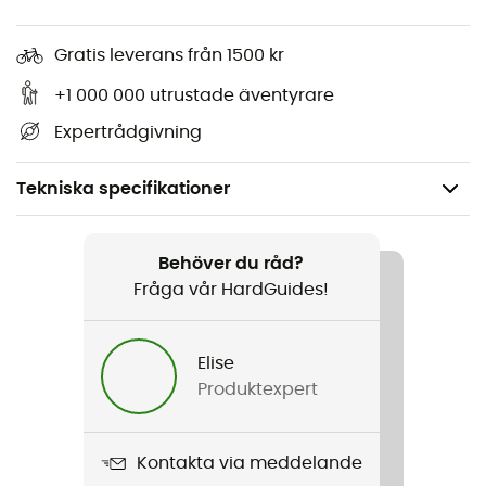
Gratis leverans från 1500 kr
+1 000 000 utrustade äventyrare
Expertrådgivning
Tekniska specifikationer
Rekommenderad för
Klättring / Bergsbestigning
Behöver du råd?
Fråga vår HardGuides!
Vikt
66 g
Elise
Produktexpert
Produktnamn
Delta K5N
Kontakta via meddelande
Bredd