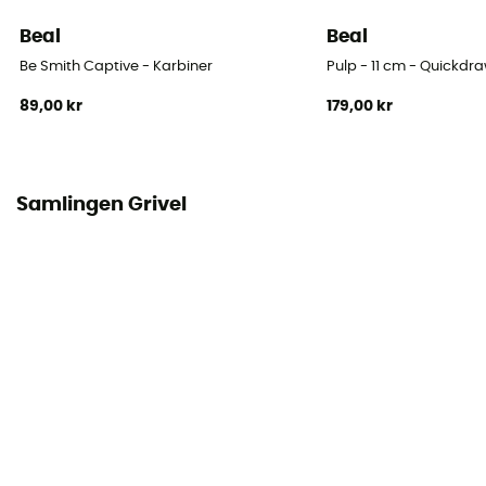
Öppningens diameter
Beal
Beal
20 mm
Be Smith Captive - Karbiner
Pulp - 11 cm - Quickdr
89,00 kr
179,00 kr
Certifiering
CE EN 12275 - class B / UIAA 121
Konformitetsförklaring
Samlingen Grivel
Visa överensstämmelseförklaringen
Personlig skyddsutrustning
PPE - Category 3
Motstånd Stor Axel
25 kN
Låssystem
Screw-Lock