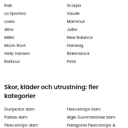
Rab
Scarpa
La Sportiva
Vaude
Lowa
Mammut
Altra
Julbo
Millet
New Balance
Moon Boot
Hanwag
Helly Hansen
Birkenstock
Barbour
Petzl
Skor, kläder och utrustning: fler
kategorier
Dunjackor dam
Fleecetröjor barn
Parkas dam
Aigle Gummistövlar barn
Fleecetröjor dam
Patagonia Fleecetröjor &