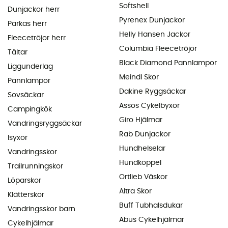
Softshell
Dunjackor herr
Pyrenex Dunjackor
Parkas herr
Helly Hansen Jackor
Fleecetröjor herr
Columbia Fleecetröjor
Tältar
Black Diamond Pannlampor
Liggunderlag
Meindl Skor
Pannlampor
Dakine Ryggsäckar
Sovsäckar
Assos Cykelbyxor
Campingkök
Giro Hjälmar
Vandringsryggsäckar
Rab Dunjackor
Isyxor
Hundhelselar
Vandringsskor
Hundkoppel
Trailrunningskor
Ortlieb Väskor
Löparskor
Altra Skor
Klätterskor
Buff Tubhalsdukar
Vandringsskor barn
Abus Cykelhjälmar
Cykelhjälmar