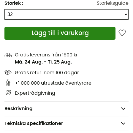
Storlek
:
Storleksguide
Dessa
vinterkängor
är expertutformade för de mest
krävande vinterförhållandena och ger en perfekt balans
mellan värme, vattentäthet och grepp.
Lägg till i varukorg
Skaft i polyester och slitstarkt syntetläder för
motståndskraft mot yttre förhållanden
ReimaTec-membran som garanterar perfekt
Gratis leverans från 1500 kr
vattentäthet
Må. 24 Aug.
-
Ti. 25 Aug.
Fleecefoder för optimal värmeisolering
Gratis retur inom 100 dagar
Vibram® yttersula
+1 000 000 utrustade äventyrare
Gummiförstärkningar för bättre skydd och ökad
hållbarhet
Expertrådgivning
Velcro-stängning och dragsko för personlig
passform och enkel påtagning
Beskrivning
Tekniska specifikationer