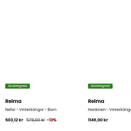
Ekodesignad
Ekodesignad
Reima
Reima
Nefar - Vinterkängor - Barn
Hankinen - Vinterkängo
503,12 kr
579,00 kr
-13%
1149,00 kr