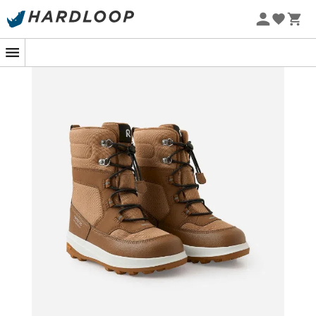
Sommarerbjudanden 🔥 -5 % EXTRA vid köp av 2 produkter*
kod Summer5
-5% Extra - Kod Summer5