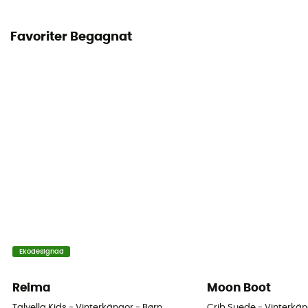
Favoriter Begagnat
Ekodesignad
Reima
Moon Boot
Talvella Kids - Vinterkängor - Børn
Crib Suede - Vinterkän