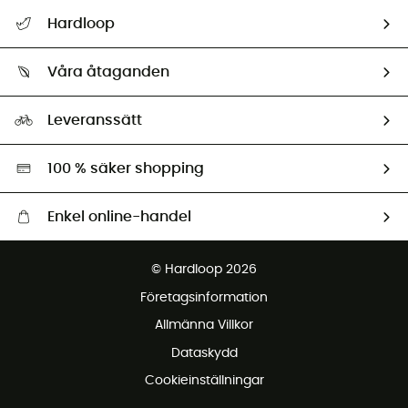
Hjälp & Kontakt
Hardloop
Spåra mitt paket
Vilka är vi?
Retur & återbetalning
Våra åtaganden
HardGuides
Storleksguide
Vårt fotavtryck
Ambassadörer
Leveranssätt
Second hand
Miljöanpassat urval
100 % säker shopping
Enkel online-handel
Fraktfritt från 1500 kr
© Hardloop 2026
Gratis retur inom 100 dagar
Företagsinformation
Gratis kundservice
Allmänna Villkor
Dataskydd
Cookieinställningar