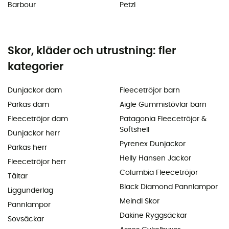
Barbour
Petzl
Skor, kläder och utrustning: fler
kategorier
Dunjackor dam
Fleecetröjor barn
Parkas dam
Aigle Gummistövlar barn
Fleecetröjor dam
Patagonia Fleecetröjor &
Softshell
Dunjackor herr
Pyrenex Dunjackor
Parkas herr
Helly Hansen Jackor
Fleecetröjor herr
Columbia Fleecetröjor
Tältar
Black Diamond Pannlampor
Liggunderlag
Meindl Skor
Pannlampor
Dakine Ryggsäckar
Sovsäckar