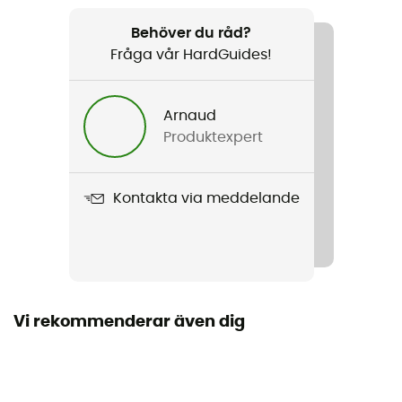
Rekommenderad för
Ski / Vintersporter
Behöver du råd?
Fråga vår HardGuides!
Kön
Barn
Arnaud
Produktexpert
Produktnamn
Laplander 2.0
Kontakta via meddelande
Regntäthet
Ja
Avtagbar innersula
Ja
Vi rekommenderar även dig
Yttersula
Vibram