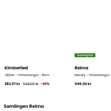
Stavens höjd
Hög stav
Stängningssystem
Cordon
Stavens material
Polyester
Termiskt skydd
Ekodesignad
Ja
Kimberfeel
Reima
Isolering
Jibber - Vinterkängor - Barn
Myrsky - Vinterkängor 
Syntetisk isolering
383,97 kr
549,00 kr
-30%
1149,00 kr
Samlingen Reima