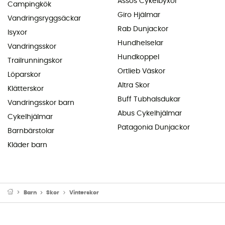
Assos Cykelbyxor
Campingkök
Giro Hjälmar
Vandringsryggsäckar
Rab Dunjackor
Isyxor
Hundhelselar
Vandringsskor
Hundkoppel
Trailrunningskor
Ortlieb Väskor
Löparskor
Altra Skor
Klätterskor
Buff Tubhalsdukar
Vandringsskor barn
Abus Cykelhjälmar
Cykelhjälmar
Patagonia Dunjackor
Barnbärstolar
Kläder barn
Barn
Skor
Vinterskor