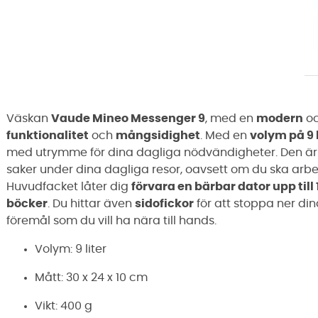
Väskan
Vaude Mineo Messenger 9
, med en
modern
o
funktionalitet
och
mångsidighet
. Med en
volym på 9 l
med utrymme för dina dagliga nödvändigheter. Den är 
saker under dina dagliga resor, oavsett om du ska arbe
Huvudfacket låter dig
förvara en bärbar dator upp till
böcker
. Du hittar även
sidofickor
för att stoppa ner di
föremål som du vill ha nära till hands.
Volym: 9 liter
Mått: 30 x 24 x 10 cm
Vikt: 400 g