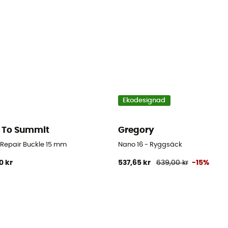
Ekodesignad
 To Summit
Gregory
d Repair Buckle 15 mm
Nano 16 - Ryggsäck
0 kr
537,65 kr
639,00 kr
-15%