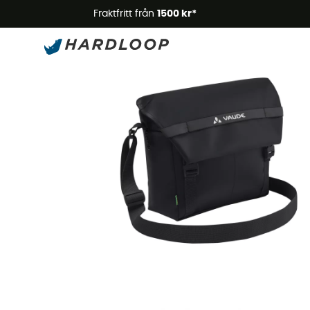
Somm
Fraktfritt från
1500 kr*