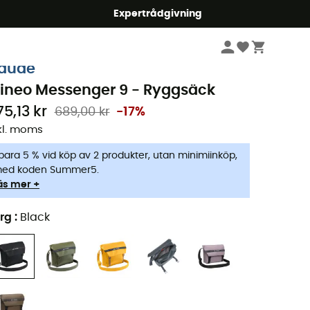
mmer5
Expertrådgivning
Vandring
Vandringsryggsäckar
aude
ineo Messenger 9 - Ryggsäck
75,13 kr
689,00 kr
-17%
kl. moms
para 5 % vid köp av 2 produkter, utan minimiinköp,
ed koden Summer5.
äs mer +
rg
:
Black