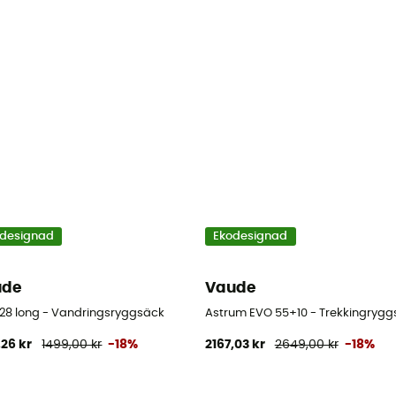
designad
Ekodesignad
ude
Vaude
 28 long - Vandringsryggsäck
Astrum EVO 55+10 - Trekkingryg
,26 kr
1499,00 kr
-18%
2167,03 kr
2649,00 kr
-18%