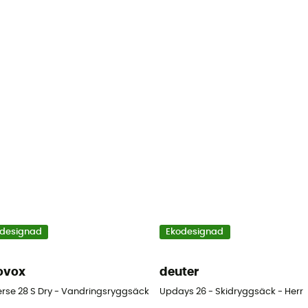
designad
Ekodesignad
ovox
deuter
rr
erse 28 S Dry - Vandringsryggsäck
Updays 26 - Skidryggsäck - Herr