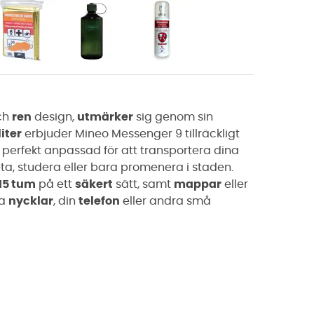
ch
ren
design,
utmärker
sig genom sin
iter
erbjuder Mineo Messenger 9 tillräckligt
perfekt anpassad för att transportera dina
ta, studera eller bara promenera i staden.
 15 tum
på ett
säkert
sätt, samt
mappar
eller
na
nycklar
, din
telefon
eller andra små