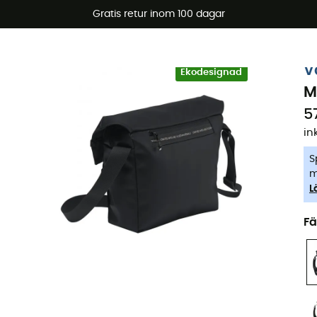
arerbjudanden 🔥 -5 % EXTRA vid köp av 2 produkter* kod Su
Gratis retur inom 100 dagar
-5% Extra - Kod Summer5
V
Ekodesignad
M
5
in
S
m
L
Fä