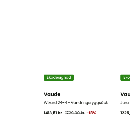
Ekodesignad
Eko
Vaude
Va
Wizard 24+4 - Vandringsryggsäck
Jura
1413,61 kr
1729,00 kr
-18%
1225