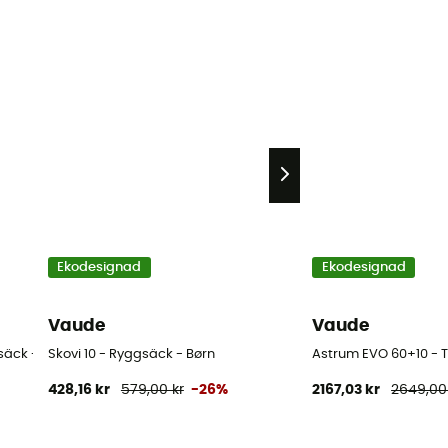
Ekodesignad
Ekodesignad
Vaude
Vaude
gsäck - Dam
Skovi 10 - Ryggsäck - Børn
Astrum EVO 60+10 - 
428,16 kr
579,00 kr
-26%
2167,03 kr
2649,00