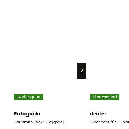
Ekodesignad
Ekodesignad
Patagonia
deuter
Haulsmith Pack - Ryggsäck
Durascent 28 SL - V