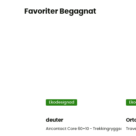
Favoriter Begagnat
Ekodesignad
Eko
deuter
Ort
Aircontact Core 60+10 - Trekkingryggsäck - He
Trav