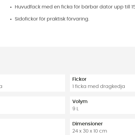
Huvudfack med en ficka för bärbar dator upp till 1
Sidofickor för praktisk förvaring.
Fickor
a
1 ficka med dragkedja
Volym
9 L
Dimensioner
24 x 30 x 10 cm