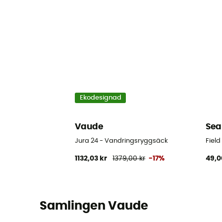
Ekodesignad
Vaude
Sea
Jura 24 - Vandringsryggsäck
Fiel
1132,03 kr
1379,00 kr
-17%
49,0
Samlingen Vaude