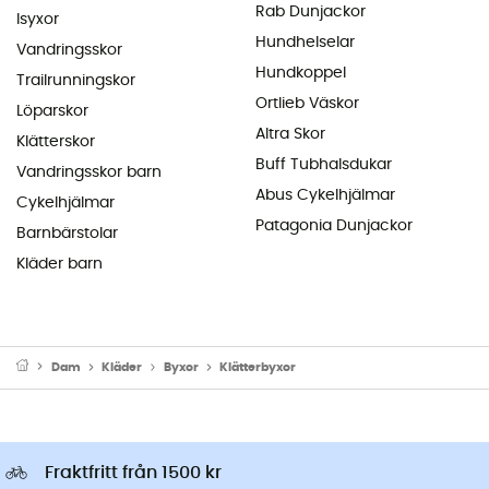
Rab Dunjackor
Isyxor
Hundhelselar
Vandringsskor
Hundkoppel
Trailrunningskor
Ortlieb Väskor
Löparskor
Altra Skor
Klätterskor
Buff Tubhalsdukar
Vandringsskor barn
Abus Cykelhjälmar
Cykelhjälmar
Patagonia Dunjackor
Barnbärstolar
Kläder barn
Dam
Kläder
Byxor
Klätterbyxor
Fraktfritt från 1500 kr