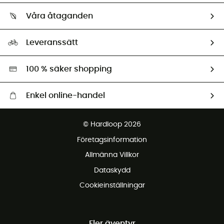
Vilka är vi?
Retur & återbetalning
Våra åtaganden
HardGuides
Storleksguide
Vårt fotavtryck
Ambassadörer
Leveranssätt
Second hand
Miljöanpassat urval
100 % säker shopping
Enkel online-handel
Fraktfritt från 1500 kr
© Hardloop 2026
Gratis retur inom 100 dagar
Företagsinformation
Gratis kundservice
Allmänna Villkor
Dataskydd
Cookieinställningar
Fler äventyr