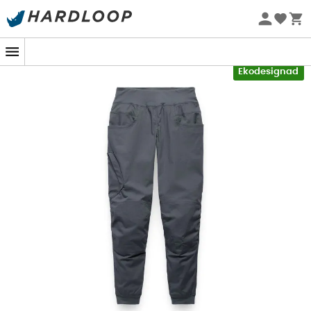
Sommarerbjudanden 🔥 -5 % EXTRA vid köp av 2 produkter*
kod Summer5
-5% Extra - Kod Summer5
Ekodesignad