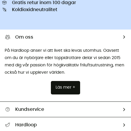
Gratis retur inom 100 dagar
Koldioxidneutralitet
Om oss
På Hardloop anser vi att livet ska levas utomhus. Oavsett
om du är nybörjare eller toppidrottare delar vi sedan 2015
med dig vår passion för högkvalitativ friluftsutrustning, men
också hur vi upplever världen.
Läs mer +
Kundservice
Hjälp & Kontakt
Hardloop
Spåra mitt paket