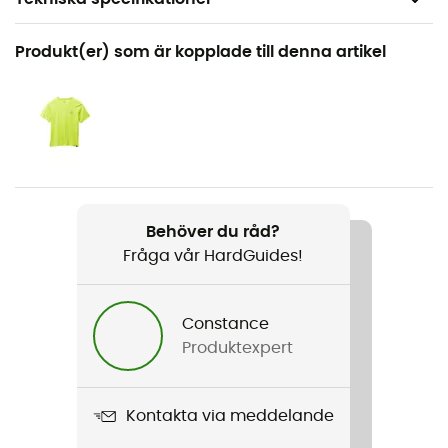
Rekommenderad för
Produkt(er) som är kopplade till denna artikel
Klättring / Resa / Yoga / Den dagliga
Kön
Dam
Produktnamn
Kanab Ripstop Pant
Behöver du råd?
Fråga vår HardGuides!
Stretch
Ja
Constance
Skärning
Produktexpert
Justerad
Märke
Kontakta via meddelande
Fair Trade Certified™ / Ekologisk bomull / Återvunnen