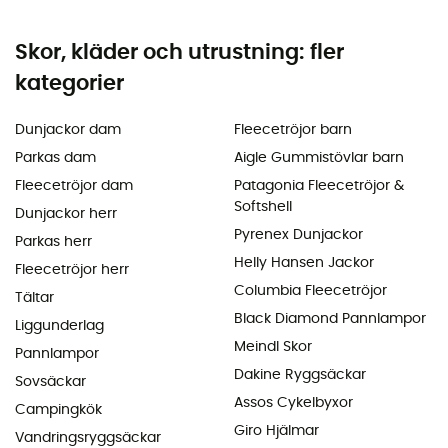
Skor, kläder och utrustning: fler
kategorier
Dunjackor dam
Fleecetröjor barn
Parkas dam
Aigle Gummistövlar barn
Fleecetröjor dam
Patagonia Fleecetröjor &
Softshell
Dunjackor herr
Pyrenex Dunjackor
Parkas herr
Helly Hansen Jackor
Fleecetröjor herr
Columbia Fleecetröjor
Tältar
Black Diamond Pannlampor
Liggunderlag
Meindl Skor
Pannlampor
Dakine Ryggsäckar
Sovsäckar
Assos Cykelbyxor
Campingkök
Giro Hjälmar
Vandringsryggsäckar