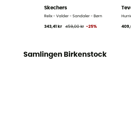
Skechers
Tev
Relix - Valder - Sandaler - Børn
Hurri
343,41 kr
459,00 kr
-25%
409,
Samlingen Birkenstock