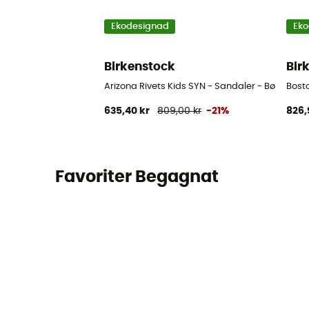
Ekodesignad
Eko
Birkenstock
Bir
Arizona Rivets Kids SYN - Sandaler - Børn
Bost
635,40 kr
809,00 kr
-21%
826,
Favoriter Begagnat