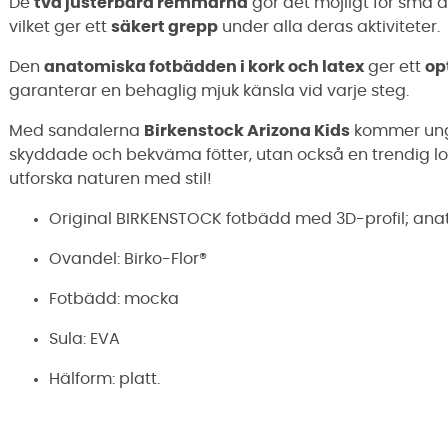
De
två justerbara remmarna
gör det möjligt för små ä
vilket ger ett
säkert grepp
under alla deras aktiviteter.
Den
anatomiska fotbädden i kork och latex
ger ett
op
garanterar en behaglig mjuk känsla vid varje steg.
Med sandalerna
Birkenstock Arizona Kids
kommer unga 
skyddade och bekväma fötter, utan också en trendig lo
utforska naturen med stil!
Original BIRKENSTOCK fotbädd med 3D-profil; ana
Ovandel: Birko-Flor®
Fotbädd: mocka
Sula: EVA
Hälform: platt.