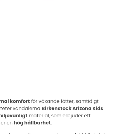
imal komfort
för växande fötter, samtidigt
viteter.Sandalerna
Birkenstock Arizona Kids
iljövänligt
material, som erbjuder ett
ler en
hög hållbarhet
.