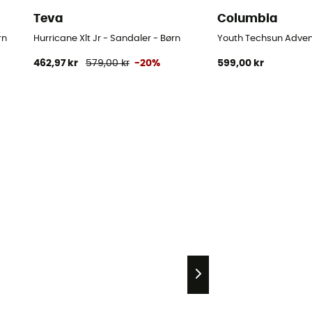
Teva
Columbia
rn
Hurricane Xlt Jr - Sandaler - Børn
Youth Techsun Advent
462,97 kr
579,00 kr
-20%
599,00 kr