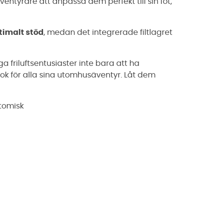
ventyrare att anpassa dem perfekt till sin fot,
timalt stöd
, medan det integrerade filtlagret
friluftsentusiaster inte bara att ha
ok för alla sina utomhusäventyr. Låt dem
tomisk