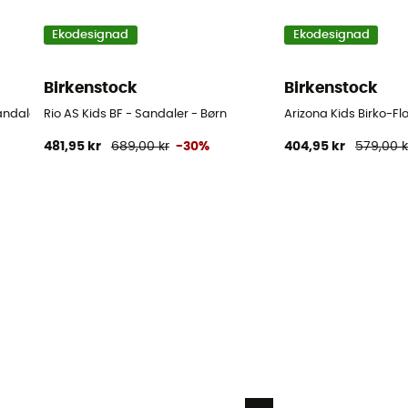
Ekodesignad
Ekodesignad
Birkenstock
Birkenstock
andaler - Børn
Rio AS Kids BF - Sandaler - Børn
Arizona Kids Birko-Fl
481,95 kr
689,00 kr
-30%
404,95 kr
579,00 k