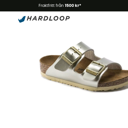
Somm
Fraktfritt från
1500 kr*