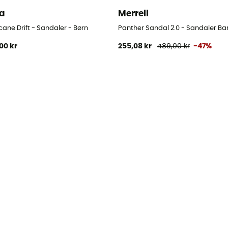
a
Merrell
cane Drift - Sandaler - Børn
Panther Sandal 2.0 - Sandaler Ba
00 kr
255,08 kr
489,00 kr
-47%