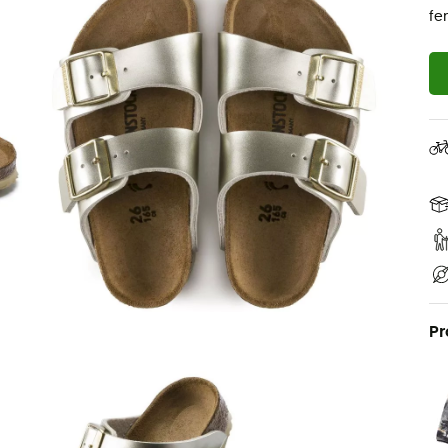
fe
Pr