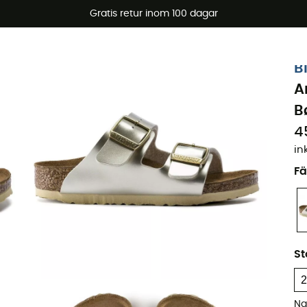
arerbjudanden 🔥 -5 % EXTRA vid köp av 2 produkter* kod Su
Gratis retur inom 100 dagar
Ekodesignad
B
A
B
4
in
Fä
St
Na