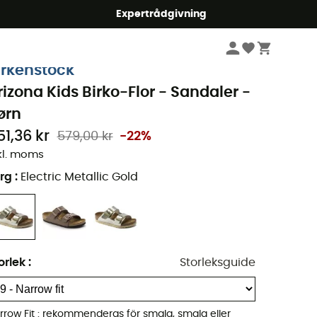
mmer5
Expertrådgivning
Barn
Skor
Vandringssandaler
irkenstock
rizona Kids Birko-Flor - Sandaler -
ørn
51,36 kr
579,00 kr
-22%
kl. moms
rg
:
Electric Metallic Gold
orlek
:
Storleksguide
rrow Fit : rekommenderas för smala, smala eller