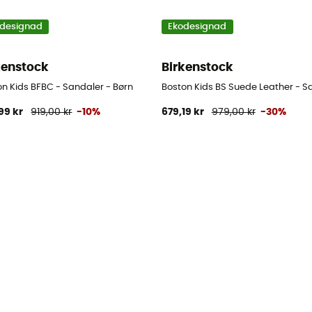
designad
Ekodesignad
kenstock
Birkenstock
on Kids BFBC - Sandaler - Børn
Boston Kids BS Suede Leather - S
99 kr
919,00 kr
-10%
679,19 kr
979,00 kr
-30%