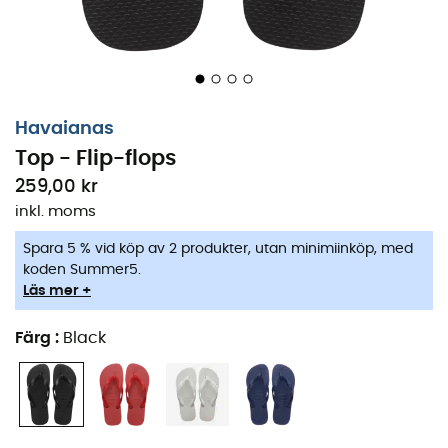
Havaianas
Top - Flip-flops
259,00 kr
inkl. moms
Spara 5 % vid köp av 2 produkter, utan minimiinköp, med
koden Summer5.
Läs mer +
Färg
:
Black
Oavsett om du strosar på stranden eller sippar på en
cocktail vid poolen, är
Havaianas Top flip-flops
dina
bästa allierade för soliga dagar utan bekymmer. Med
sitt
Havaianas DNA
följer dessa demokratiska och