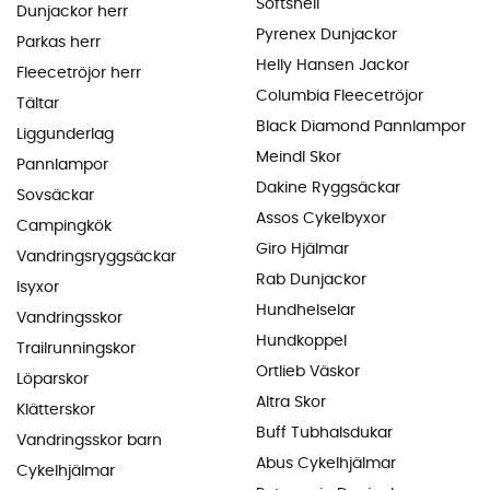
Softshell
Dunjackor herr
Pyrenex Dunjackor
Parkas herr
Helly Hansen Jackor
Fleecetröjor herr
Columbia Fleecetröjor
Tältar
Black Diamond Pannlampor
Liggunderlag
Meindl Skor
Pannlampor
Dakine Ryggsäckar
Sovsäckar
Assos Cykelbyxor
Campingkök
Giro Hjälmar
Vandringsryggsäckar
Rab Dunjackor
Isyxor
Hundhelselar
Vandringsskor
Hundkoppel
Trailrunningskor
Ortlieb Väskor
Löparskor
Altra Skor
Klätterskor
Buff Tubhalsdukar
Vandringsskor barn
Abus Cykelhjälmar
Cykelhjälmar