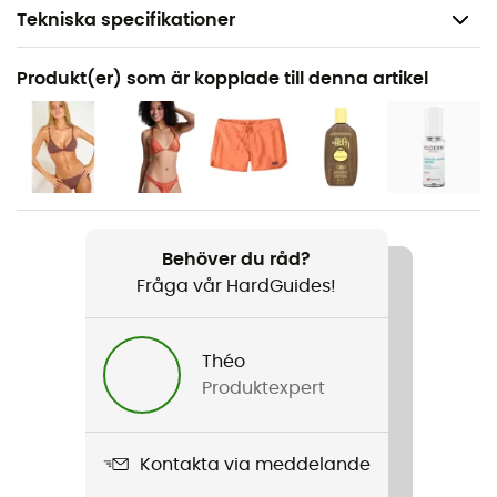
Tekniska specifikationer
Rekommenderad för
Produkt(er) som är kopplade till denna artikel
Den dagliga
Kön
Herr / Dam
Produktnamn
Top
Behöver du råd?
Fråga vår HardGuides!
Sulans styvhet
Mjuk
Théo
Produktexpert
Kontakta via meddelande