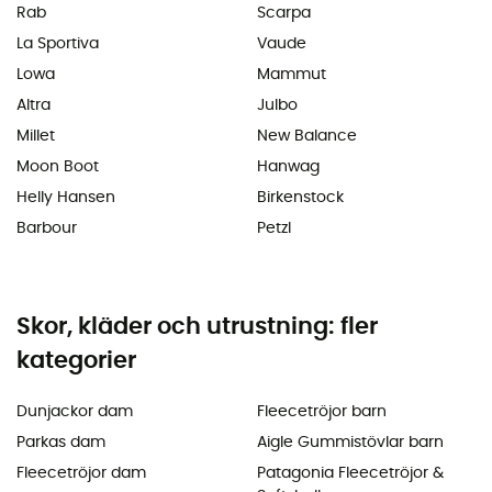
Rab
Scarpa
La Sportiva
Vaude
Lowa
Mammut
Altra
Julbo
Millet
New Balance
Moon Boot
Hanwag
Helly Hansen
Birkenstock
Barbour
Petzl
Skor, kläder och utrustning: fler
kategorier
Dunjackor dam
Fleecetröjor barn
Parkas dam
Aigle Gummistövlar barn
Fleecetröjor dam
Patagonia Fleecetröjor &