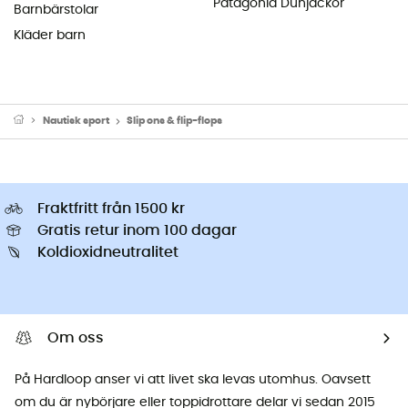
Patagonia Dunjackor
Barnbärstolar
Kläder barn
Nautisk sport
Slip ons & flip-flops
Fraktfritt från 1500 kr
Gratis retur inom 100 dagar
Koldioxidneutralitet
Om oss
På Hardloop anser vi att livet ska levas utomhus. Oavsett
om du är nybörjare eller toppidrottare delar vi sedan 2015