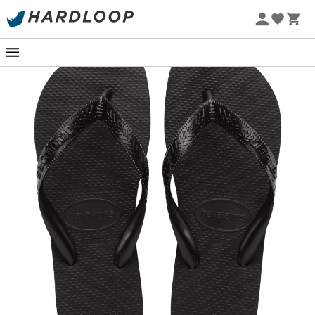
Sommarerbjudanden 🔥 -5 % EXTRA vid köp av 2 produkter*
kod Summer5
-5% Extra - Kod Summer5