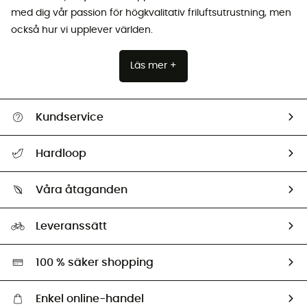
med dig vår passion för högkvalitativ friluftsutrustning, men
också hur vi upplever världen.
Läs mer +
Kundservice
Hjälp & Kontakt
Hardloop
Spåra mitt paket
Vilka är vi?
Retur & återbetalning
Våra åtaganden
HardGuides
Storleksguide
Vårt fotavtryck
Ambassadörer
Leveranssätt
Second hand
Miljöanpassat urval
100 % säker shopping
Enkel online-handel