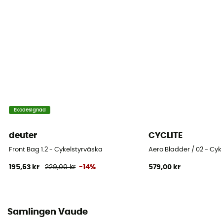
Längd utfälld
Konstruktörsgaranti
5 år
Märke
Fair Wear Foundation / Green Shape / Garanterat
europeiskt ursprung
Stängningssystem
Ekodesignad
Rullstängning
deuter
CYCLITE
Fickor
Front Bag 1.2 - Cykelstyrväska
Aero Bladder / 02 - Cy
1 ficka
195,63 kr
229,00 kr
-14%
579,00 kr
Volym
6 L
Samlingen Vaude
Dimensioner