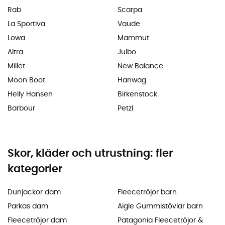
Rab
Scarpa
La Sportiva
Vaude
Lowa
Mammut
Altra
Julbo
Millet
New Balance
Moon Boot
Hanwag
Helly Hansen
Birkenstock
Barbour
Petzl
Skor, kläder och utrustning: fler
kategorier
Dunjackor dam
Fleecetröjor barn
Parkas dam
Aigle Gummistövlar barn
Fleecetröjor dam
Patagonia Fleecetröjor &