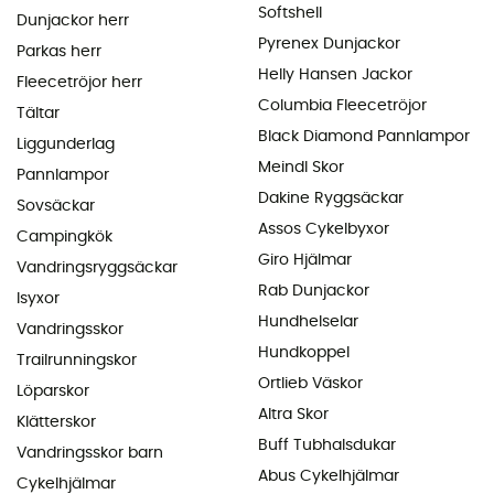
Softshell
Dunjackor herr
Pyrenex Dunjackor
Parkas herr
Helly Hansen Jackor
Fleecetröjor herr
Columbia Fleecetröjor
Tältar
Black Diamond Pannlampor
Liggunderlag
Meindl Skor
Pannlampor
Dakine Ryggsäckar
Sovsäckar
Assos Cykelbyxor
Campingkök
Giro Hjälmar
Vandringsryggsäckar
Rab Dunjackor
Isyxor
Hundhelselar
Vandringsskor
Hundkoppel
Trailrunningskor
Ortlieb Väskor
Löparskor
Altra Skor
Klätterskor
Buff Tubhalsdukar
Vandringsskor barn
Abus Cykelhjälmar
Cykelhjälmar