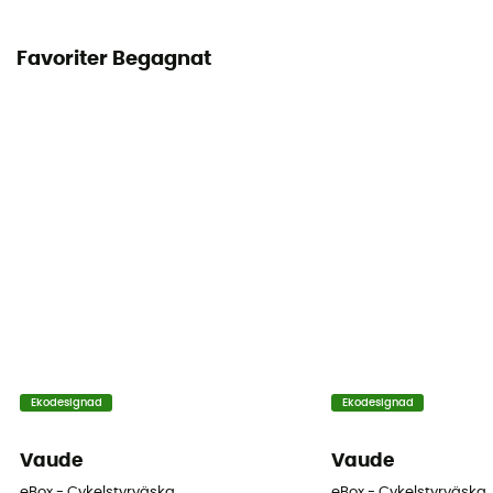
Favoriter Begagnat
Ekodesignad
Ekodesignad
Vaude
Vaude
eBox - Cykelstyrväska
eBox - Cykelstyrväska