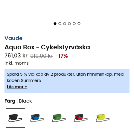
Vikt: 650 g
Volym: 6 liter
Mått: 20 x 28 x 18 cm
Maximal lastvikt: 7 kg
Vaude
Fair Wear Foundation
: företaget Vaude arbetar aktivt
Aqua Box - Cykelstyrväska
för rättvisa arbetsförhållanden och löner för alla. Som
761,03 kr
919,00 kr
-17%
medlem i Fair Wear Foundation (FWF) förbinder de sig
inkl. moms
att kontinuerligt förbättra arbetsförhållandena på alla
produktionsställen. För detta kontrollerar de
Spara 5 % vid köp av 2 produkter, utan minimiinköp, med
regelbundet dessa platser. Vaude har därmed uppnått
koden Summer5.
ledarstatus som FWF endast tilldelar de mest
Läs mer +
exemplariska medlemmarna.
Färg
:
Black
Eco Finish
: VAUDE-produkter med Eco Finish är
vattenavvisande och tillverkade med respekt för miljön,
utan fluorkarbon (PFC). PFC tillhör en grupp kemiska
föreningar som används i många utomhusprodukter för