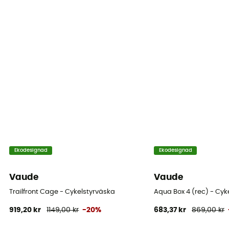
28 x 17 x 19 cm
Fästsystem
KLICKfix ™
Antal sovsäckar
Denna produkt innehåller 1 påse
Reflekterande inslag
Ja
Placering av väska
Ekodesignad
Ekodesignad
Styre
Vaude
Vaude
Trailfront Cage - Cykelstyrväska
Aqua Box 4 (rec) - Cyk
919,20 kr
1149,00 kr
-20%
683,37 kr
869,00 kr