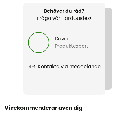
Rekommenderad för
Resa / Cykel / Cykelturism
Behöver du råd?
Fråga vår HardGuides!
Vikt
650 g
David
Produktexpert
Produktnamn
Aqua Box
Kontakta via meddelande
Regntäthet
Ja
Tätning
Ja
Vi rekommenderar även dig
Regnskydd
Nej