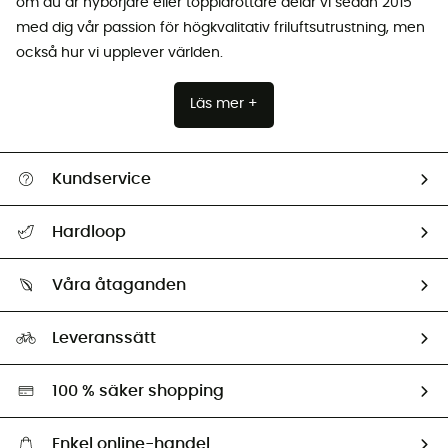
om du är nybörjare eller toppidrottare delar vi sedan 2015
med dig vår passion för högkvalitativ friluftsutrustning, men
också hur vi upplever världen.
Läs mer +
Kundservice
Hjälp & Kontakt
Hardloop
Spåra mitt paket
Vilka är vi?
Retur & återbetalning
Våra åtaganden
HardGuides
Storleksguide
Vårt fotavtryck
Ambassadörer
Leveranssätt
Second hand
Miljöanpassat urval
100 % säker shopping
Enkel online-handel