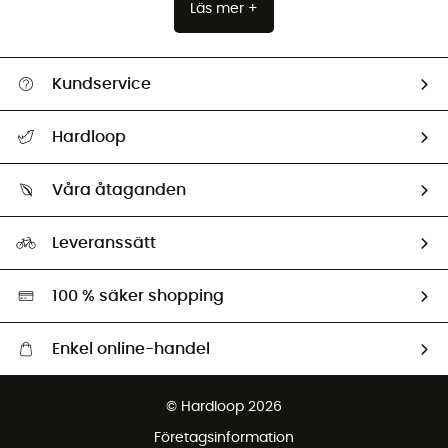
Läs mer +
Kundservice
Hjälp & Kontakt
Hardloop
Spåra mitt paket
Vilka är vi?
Retur & återbetalning
Våra åtaganden
HardGuides
Storleksguide
Vårt fotavtryck
Ambassadörer
Leveranssätt
Second hand
Miljöanpassat urval
100 % säker shopping
Enkel online-handel
Fraktfritt från 1500 kr
© Hardloop 2026
Gratis retur inom 100 dagar
Företagsinformation
Gratis kundservice