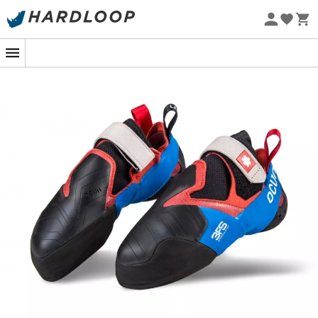
Sommarerbjudanden 🔥 -5 % EXTRA vid köp av 2 produkter*
kod Summer5
Ekodesignad