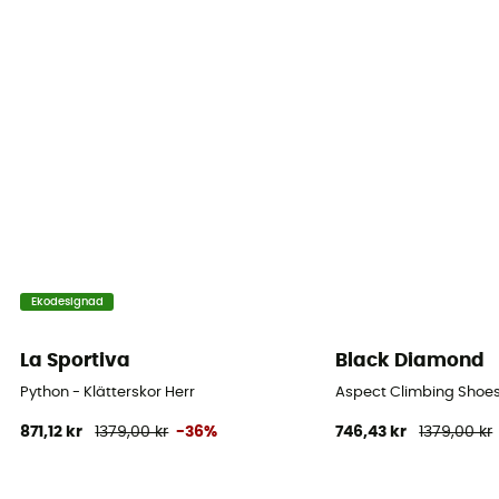
Ekodesignad
La Sportiva
Black Diamond
Python - Klätterskor Herr
Aspect Climbing Shoes 
871,12 kr
1379,00 kr
-36%
746,43 kr
1379,00 kr