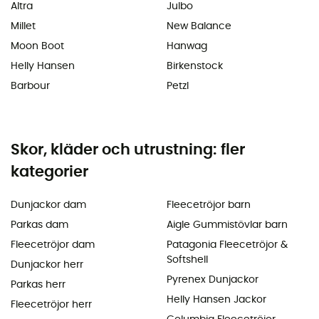
Altra
Julbo
Millet
New Balance
Moon Boot
Hanwag
Helly Hansen
Birkenstock
Barbour
Petzl
Skor, kläder och utrustning: fler
kategorier
Dunjackor dam
Fleecetröjor barn
Parkas dam
Aigle Gummistövlar barn
Fleecetröjor dam
Patagonia Fleecetröjor &
Softshell
Dunjackor herr
Pyrenex Dunjackor
Parkas herr
Helly Hansen Jackor
Fleecetröjor herr