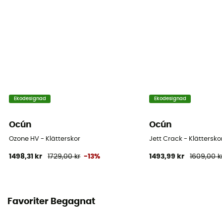
Fötternas bredd
Kapea
Hålfot
Stark
Ekodesignad
Ekodesignad
Ocún
Ocún
Ozone HV - Klätterskor
Jett Crack - Klättersko
1498,31 kr
1729,00 kr
-13%
1493,99 kr
1609,00 k
Favoriter Begagnat