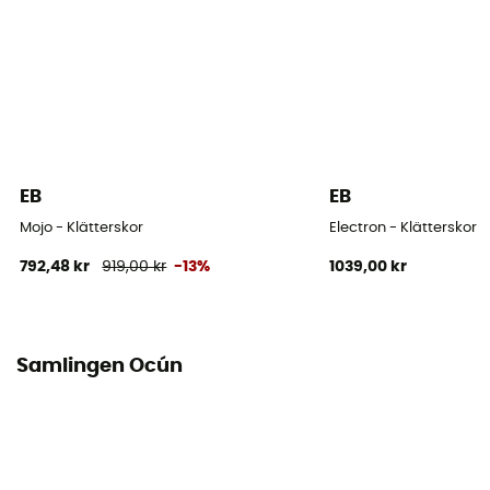
Velcro
Stavens material
Nubuck Leather
Tofflor
Tofflor med kardborreband
EB
EB
Asymmetri
Mojo - Klätterskor
Electron - Klätterskor
Medel
792,48 kr
919,00 kr
-13%
1039,00 kr
Spännen bak
Stark
Samlingen Ocún
Sulans tjocklek
4 mm
Fotens form
Kreikkalainen jalka