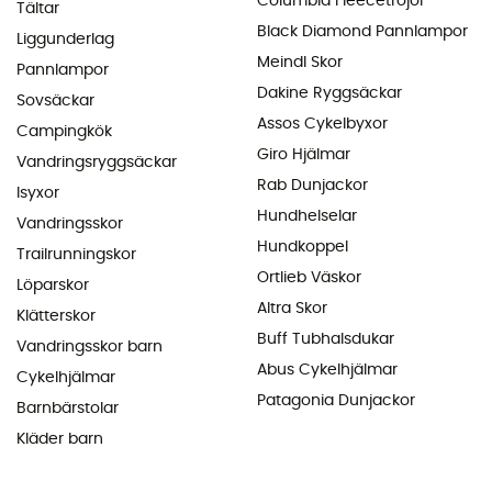
Columbia Fleecetröjor
Tältar
Black Diamond Pannlampor
Liggunderlag
Meindl Skor
Pannlampor
Dakine Ryggsäckar
Sovsäckar
Assos Cykelbyxor
Campingkök
Giro Hjälmar
Vandringsryggsäckar
Rab Dunjackor
Isyxor
Hundhelselar
Vandringsskor
Hundkoppel
Trailrunningskor
Ortlieb Väskor
Löparskor
Altra Skor
Klätterskor
Buff Tubhalsdukar
Vandringsskor barn
Abus Cykelhjälmar
Cykelhjälmar
Patagonia Dunjackor
Barnbärstolar
Kläder barn