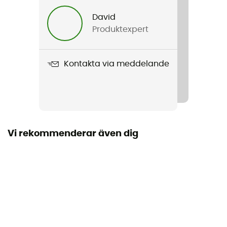
Herr / Dam
David
Produktexpert
Vikt
2 x 205 g
Kontakta via meddelande
Produktnamn
Fury
Sulans styvhet
Styv
Vi rekommenderar även dig
Yttersula
Gummi
Märke
Vegan / Garanterat europeiskt ursprung
Stängningssystem