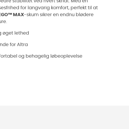
edre stabilitet ved hvert skridt. Med en
frihed for langvarig komfort, perfekt til at
 EGO™ MAX
-skum sikrer en endnu blødere
re.
 øget lethed
nde for Altra
ortabel og behagelig løbeoplevelse