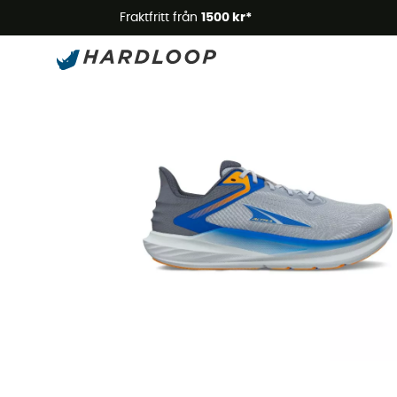
Somm
Fraktfritt från
1500 kr*