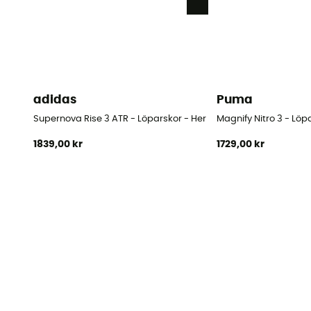
adidas
Puma
Supernova Rise 3 ATR - Löparskor - Herr
Magnify Nitro 3 - Löp
1839,00 kr
1729,00 kr