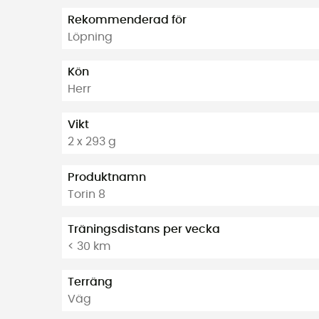
Rekommenderad för
Löpning
Kön
Herr
Vikt
2 x 293 g
Produktnamn
Torin 8
Träningsdistans per vecka
< 30 km
Terräng
Väg