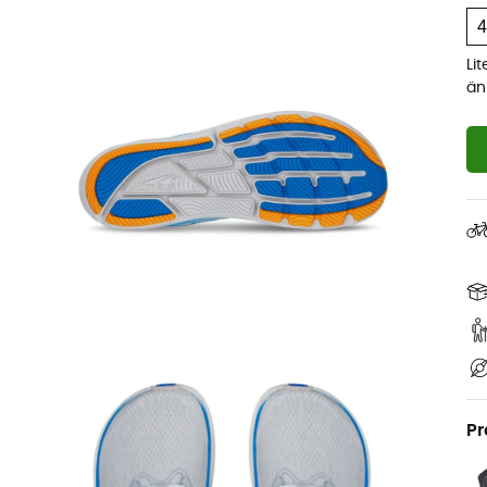
Li
än
Pr