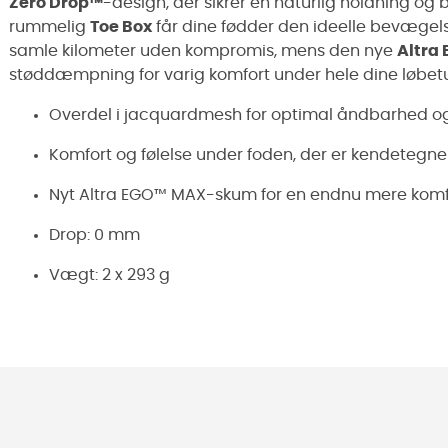
Zero Drop™
-design, der sikrer en naturlig holdning og b
rummelig
Toe Box
får dine fødder den ideelle bevægelses
samle kilometer uden kompromis, mens den nye
Altra
støddæmpning for varig komfort under hele dine løbetu
Overdel i jacquardmesh for optimal åndbarhed og
Komfort og følelse under foden, der er kendetegne
Nyt Altra EGO™ MAX-skum for en endnu mere komf
Drop: 0 mm
Vægt: 2 x 293 g