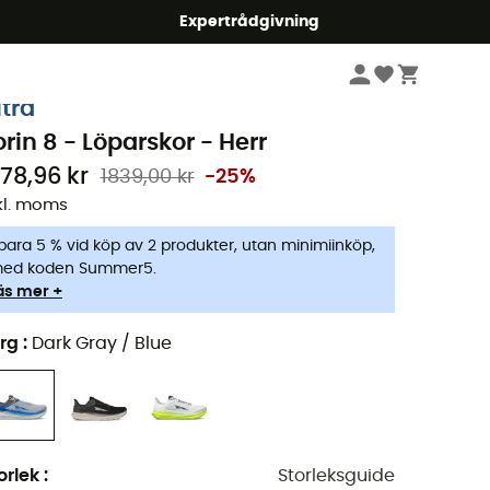
mmer5
Expertrådgivning
Herr
Skor
Löparskor
ltra
orin 8 - Löparskor - Herr
378,96 kr
1839,00 kr
-25%
kl. moms
para 5 % vid köp av 2 produkter, utan minimiinköp,
ed koden Summer5.
äs mer +
rg
:
Dark Gray / Blue
orlek
:
Storleksguide