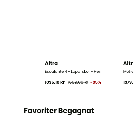
Altra
Alt
Escalante 4 - Löparskor - Herr
Motiv
1035,10 kr
1609,00 kr
-35%
1379
Favoriter Begagnat