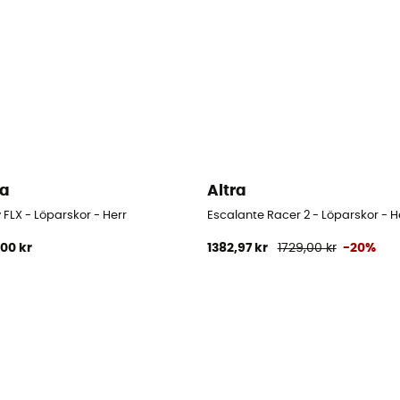
ra
Altra
 FLX - Löparskor - Herr
Escalante Racer 2 - Löparskor - H
,00 kr
1382,97 kr
1729,00 kr
-20%