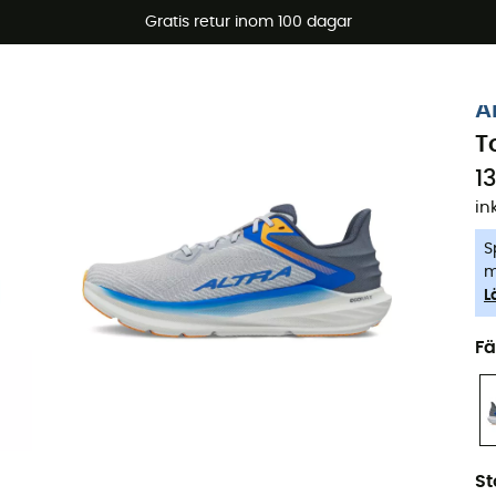
arerbjudanden 🔥 -5 % EXTRA vid köp av 2 produkter* kod Su
Gratis retur inom 100 dagar
-5% Extra - Kod Summer5
A
T
1
in
S
m
L
Fä
St