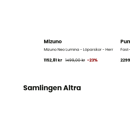
Mizuno
Pu
Mizuno Neo Lumina - Löparskor - Herr
Fast-
1152,81 kr
1499,00 kr
-23%
2299
Samlingen Altra