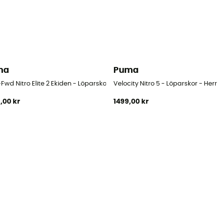
ma
Puma
Fwd Nitro Elite 2 Ekiden - Löparskor - Herr
Velocity Nitro 5 - Löparskor - Herr
,00 kr
1499,00 kr