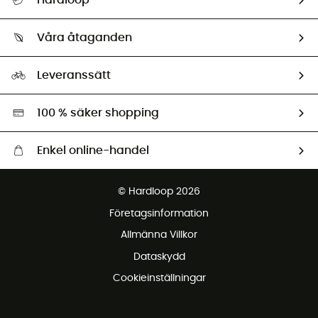
Hardloop
Spåra mitt paket
Vilka är vi?
Retur & återbetalning
Våra åtaganden
HardGuides
Storleksguide
Vårt fotavtryck
Ambassadörer
Leveranssätt
Second hand
Miljöanpassat urval
100 % säker shopping
Enkel online-handel
Fraktfritt från 1500 kr
© Hardloop 2026
Gratis retur inom 100 dagar
Företagsinformation
Gratis kundservice
Allmänna Villkor
Dataskydd
Cookieinställningar