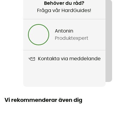
Vandring / Klättring / Vandring
Behöver du råd?
Fråga vår HardGuides!
Kön
Herr / Dam
Antonin
Produktexpert
Produktnamn
Beta Belt
Kontakta via meddelande
Vi rekommenderar även dig