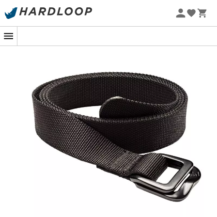
Sommarerbjudanden 🔥 -5 % EXTRA vid köp av 2 produkter*
kod Summer5
-5% Extra - Kod Summer5