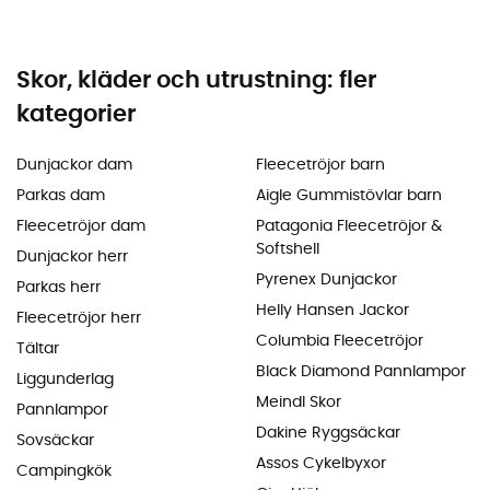
Skor, kläder och utrustning: fler
kategorier
Dunjackor dam
Fleecetröjor barn
Parkas dam
Aigle Gummistövlar barn
Fleecetröjor dam
Patagonia Fleecetröjor &
Softshell
Dunjackor herr
Pyrenex Dunjackor
Parkas herr
Helly Hansen Jackor
Fleecetröjor herr
Columbia Fleecetröjor
Tältar
Black Diamond Pannlampor
Liggunderlag
Meindl Skor
Pannlampor
Dakine Ryggsäckar
Sovsäckar
Assos Cykelbyxor
Campingkök