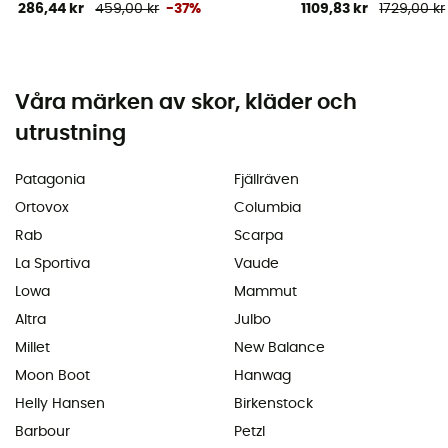
286,44 kr
459,00 kr
-37%
1109,83 kr
1729,00 kr
Våra märken av skor, kläder och
utrustning
Patagonia
Fjällräven
Ortovox
Columbia
Rab
Scarpa
La Sportiva
Vaude
Lowa
Mammut
Altra
Julbo
Millet
New Balance
Moon Boot
Hanwag
Helly Hansen
Birkenstock
Barbour
Petzl