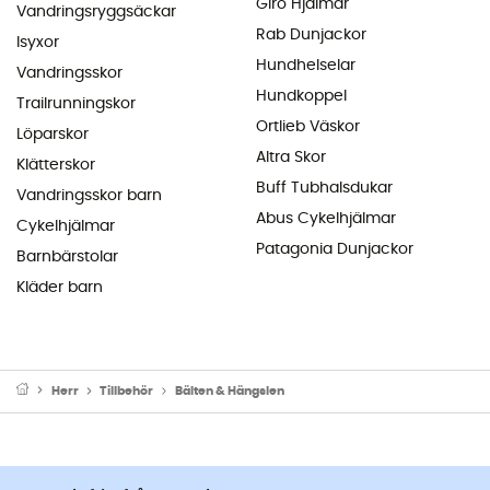
Giro Hjälmar
Vandringsryggsäckar
Rab Dunjackor
Isyxor
Hundhelselar
Vandringsskor
Hundkoppel
Trailrunningskor
Ortlieb Väskor
Löparskor
Altra Skor
Klätterskor
Buff Tubhalsdukar
Vandringsskor barn
Abus Cykelhjälmar
Cykelhjälmar
Patagonia Dunjackor
Barnbärstolar
Kläder barn
Herr
Tillbehör
Bälten & Hängslen