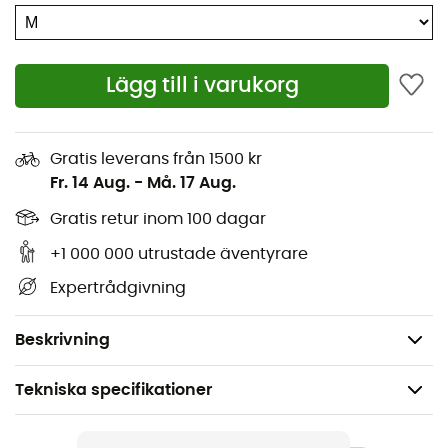
Lägg till i varukorg
Gratis leverans från 1500 kr
Fr. 14 Aug.
-
Må. 17 Aug.
Gratis retur inom 100 dagar
+1 000 000 utrustade äventyrare
Expertrådgivning
Inspirerad av
Black Diamond
-selar, är
Beta Belt
tillverkad av ett robust band och har ett effektivt
justerbart spänne smitt i aluminium.
Beskrivning
Tekniska specifikationer
Rekommenderad för